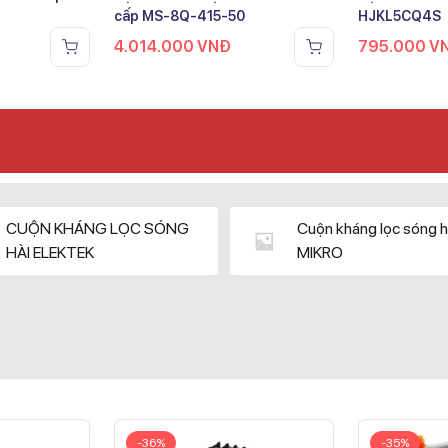
cấp MS-8Q-415-50
HJKL5CQ4S
4.014.000
VNĐ
795.000
V
CUỘN KHÁNG LỌC SÓNG
Cuộn kháng lọc sóng h
HÀI ELEKTEK
MIKRO
-36%
-35%