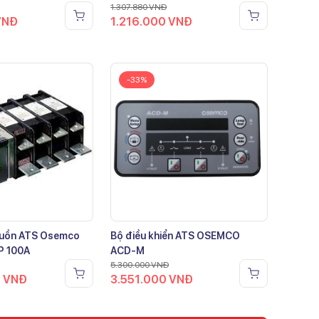
1.307.880
VNĐ
VNĐ
1.216.000
VNĐ
-33%
guồn ATS Osemco
Bộ điều khiển ATS OSEMCO
P 100A
ACD-M
5.300.000
VNĐ
0
VNĐ
3.551.000
VNĐ