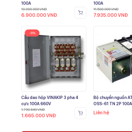
100A
100A
10.000.000
VNĐ
11.500.000
VNĐ
6.900.000
VNĐ
7.935.000
VNĐ
-8%
Cầu dao hộp VINAKIP 3 pha 4
Bộ chuyển nguồn 
cực 100A 660V
OSS-61 TN 2P 100A
1.790.640
VNĐ
Liên hệ
1.665.000
VNĐ