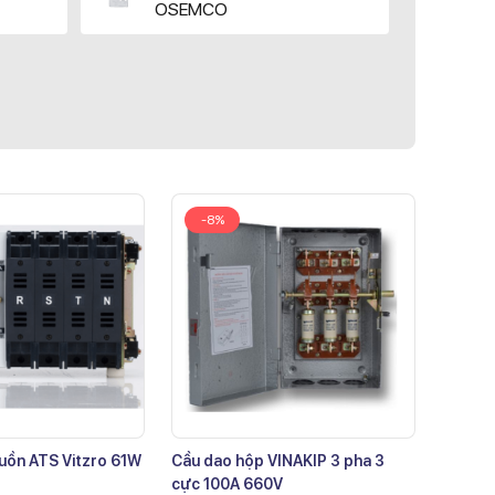
OSEMCO
-8%
uồn ATS Vitzro 61W
Cầu dao hộp VINAKIP 3 pha 3
cực 100A 660V