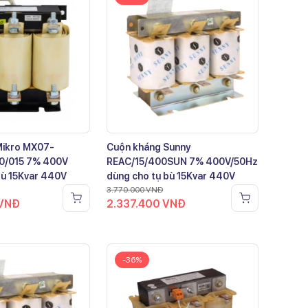
Mikro MX07-
Cuộn kháng Sunny
0/015 7% 400V
REAC/15/400SUN 7% 400V/50Hz
bù 15Kvar 440V
dùng cho tụ bù 15Kvar 440V
3.770.000
VNĐ
VNĐ
2.337.400
VNĐ
-36%