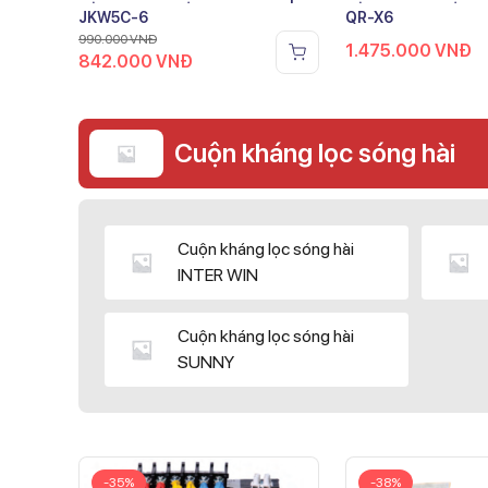
JKW5C-6
QR-X6
990.000
VNĐ
1.475.000
VNĐ
842.000
VNĐ
Cuộn kháng lọc sóng hài
Cuộn kháng lọc sóng hài
INTER WIN
Cuộn kháng lọc sóng hài
SUNNY
-35%
-38%