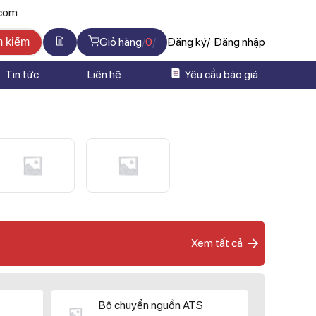
.com
Giỏ hàng
0
Đăng ký
Đăng nhập
m kiếm
Tin tức
Liên hệ
Yêu cầu báo giá
Xem tất cả
Bộ chuyển nguồn ATS