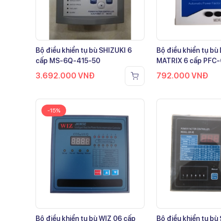
Bộ điều khiển tụ bù SHIZUKI 6
Bộ điều khiển tụ b
cấp MS-6Q-415-50
MATRIX 6 cấp PFC
3.692.000
VNĐ
792.000
VNĐ
-15%
Bộ điều khiển tụ bù WIZ 06 cấp
Bộ điều khiển tụ bù