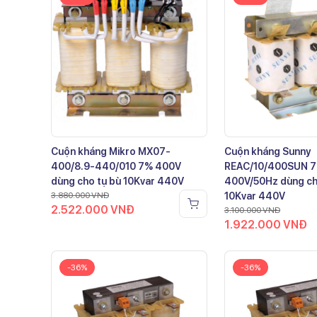
Cuộn kháng Mikro MX07-
Cuộn kháng Sunny
400/8.9-440/010 7% 400V
REAC/10/400SUN 
dùng cho tụ bù 10Kvar 440V
400V/50Hz dùng ch
3.880.000
VNĐ
10Kvar 440V
2.522.000
VNĐ
3.100.000
VNĐ
1.922.000
VNĐ
-36%
-36%