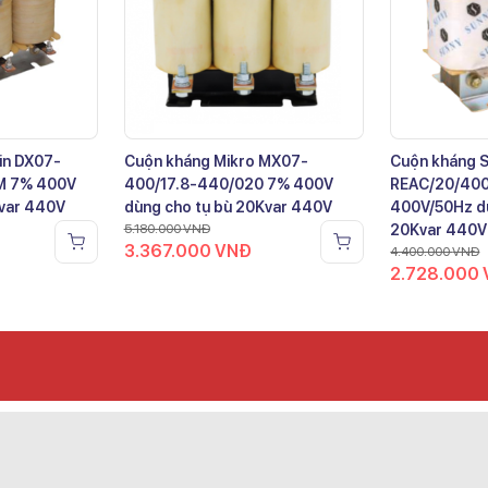
in DX07-
Cuộn kháng Mikro MX07-
Cuộn kháng 
M 7% 400V
400/17.8-440/020 7% 400V
REAC/20/40
Kvar 440V
dùng cho tụ bù 20Kvar 440V
400V/50Hz dù
5.180.000
VNĐ
20Kvar 440V
3.367.000
VNĐ
4.400.000
VNĐ
2.728.000