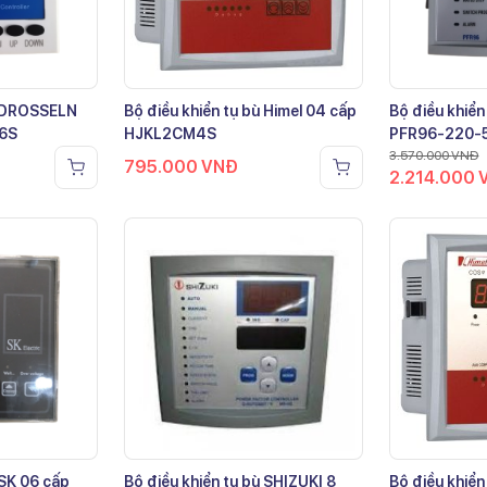
ù DROSSELN
Bộ điều khiển tụ bù Himel 04 cấp
Bộ điều khiển
-6S
HJKL2CM4S
PFR96-220-
3.570.000
VNĐ
795.000
VNĐ
2.214.000
 SK 06 cấp
Bộ điều khiển tụ bù SHIZUKI 8
Bộ điều khiển