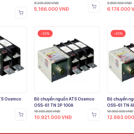
8.200.000
VNĐ
9.800.000
VNĐ
5.166.000
VNĐ
6.174.000
-33%
-33%
ATS Osemco
Bộ chuyển nguồn ATS Osemco
Bộ chuyển n
OSS-61 TN 3P 100A
OSS-61 TN 4
16.300.000
VNĐ
18.900.000
VNĐ
10.921.000
VNĐ
12.663.00