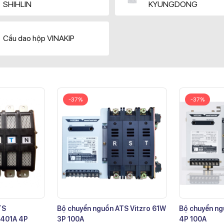
SHIHLIN
KYUNGDONG
Cầu dao hộp VINAKIP
-37%
-37%
TS
Bộ chuyển nguồn ATS Vitzro 61W
Bộ chuyển ng
401A 4P
3P 100A
4P 100A