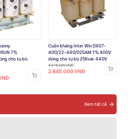
Sunny
Cuộn kháng Inter Win DX07-
0SUN 7%
400/22-440/025AM 7% 400V
ng cho tụ bù
dùng cho tụ bù 25Kvar 440V
4.378.000
VNĐ
2.845.000
VNĐ
VNĐ
Xem tất cả