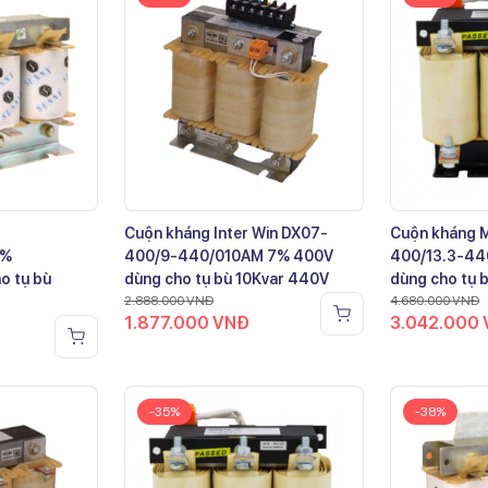
Cuộn kháng Inter Win DX07-
Cuộn kháng 
7%
400/9-440/010AM 7% 400V
400/13.3-44
o tụ bù
dùng cho tụ bù 10Kvar 440V
dùng cho tụ 
2.888.000
VNĐ
4.680.000
VNĐ
1.877.000
VNĐ
3.042.000
-35%
-38%