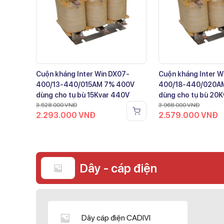
Cuộn kháng Inter Win DX07-
Cuộn kháng Inter W
400/13-440/015AM 7% 400V
400/18-440/020A
dùng cho tụ bù 15Kvar 440V
dùng cho tụ bù 20
3.528.000
VNĐ
3.968.000
VNĐ
2.293.000
VNĐ
2.579.000
VNĐ
Dây - cáp điện
Dây cáp điện CADIVI