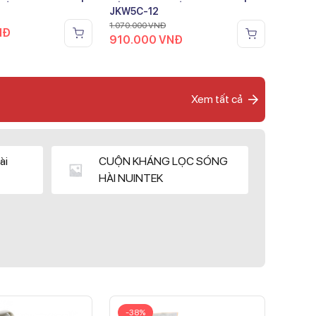
JKW5C-12
1.070.000
VNĐ
NĐ
910.000
VNĐ
Xem tất cả
ài
CUỘN KHÁNG LỌC SÓNG
HÀI NUINTEK
-38%