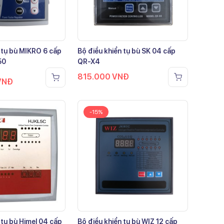
 tụ bù MIKRO 6 cấp
Bộ điều khiển tụ bù SK 04 cấp
50
QR-X4
815.000
VNĐ
VNĐ
-15%
 tụ bù Himel 04 cấp
Bộ điều khiển tụ bù WIZ 12 cấp