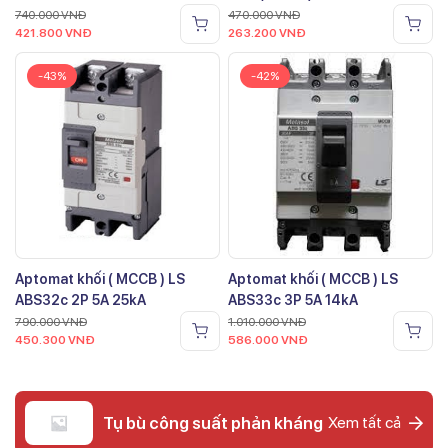
740.000
VNĐ
470.000
VNĐ
421.800
VNĐ
263.200
VNĐ
-43%
-42%
Aptomat khối ( MCCB ) LS
Aptomat khối ( MCCB ) LS
ABS32c 2P 5A 25kA
ABS33c 3P 5A 14kA
790.000
VNĐ
1.010.000
VNĐ
450.300
VNĐ
586.000
VNĐ
Tụ bù công suất phản kháng
Xem tất cả