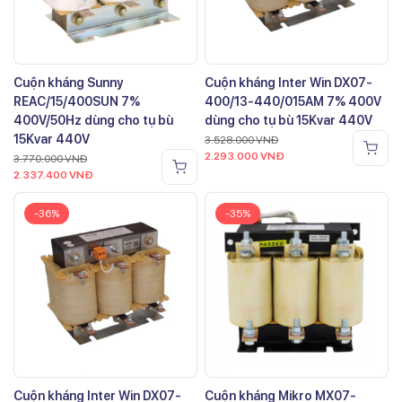
Cuộn kháng Sunny
Cuộn kháng Inter Win DX07-
REAC/15/400SUN 7%
400/13-440/015AM 7% 400V
400V/50Hz dùng cho tụ bù
dùng cho tụ bù 15Kvar 440V
15Kvar 440V
3.528.000
VNĐ
2.293.000
VNĐ
3.770.000
VNĐ
2.337.400
VNĐ
-36%
-35%
Cuộn kháng Inter Win DX07-
Cuộn kháng Mikro MX07-