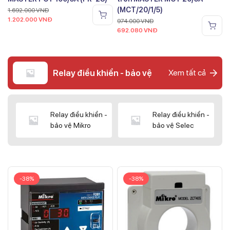
(MCT/20/1/5)
1.692.000
VNĐ
1.202.000
VNĐ
974.000
VNĐ
692.080
VNĐ
Relay điều khiển - bảo vệ
Xem tất cả
Relay điều khiển -
Relay điều khiển -
bảo vệ Mikro
bảo vệ Selec
-38%
-38%