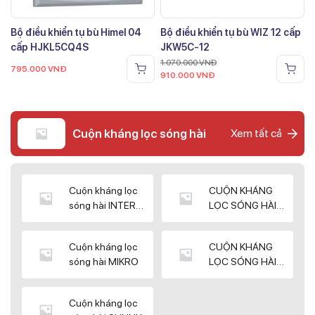
Bộ điều khiển tụ bù Himel 04
Bộ điều khiển tụ bù WIZ 12 cấp
cấp HJKL5CQ4S
JKW5C-12
1.070.000
VNĐ
795.000
VNĐ
910.000
VNĐ
Cuộn kháng lọc sóng hài
Xem tất cả
Cuộn kháng lọc
CUỘN KHÁNG
sóng hài INTER
LỌC SÓNG HÀI
WIN
ELEKTEK
Cuộn kháng lọc
CUỘN KHÁNG
sóng hài MIKRO
LỌC SÓNG HÀI
NUINTEK
Cuộn kháng lọc