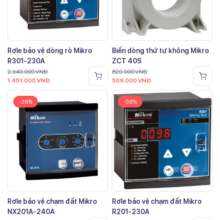
Rơle bảo vệ dòng rò Mikro
Biến dòng thứ tự không Mikro
R301-230A
ZCT 40S
2.340.000
VNĐ
820.000
VNĐ
1.451.000
VNĐ
509.000
VNĐ
-38%
-38%
Rơle bảo vệ chạm đất Mikro
Rơle bảo vệ chạm đất Mikro
NX201A-240A
R201-230A