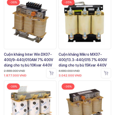
-36%
-35%
Cuộn kháng Inter Win DX07-
Cuộn kháng Mikro MX07-
400/9-440/010AM 7% 400V
400/13.3-440/015 7% 400V
dùng cho tụ bù 10Kvar 440V
dùng cho tụ bù 15Kvar 440V
2.888.000
VNĐ
4.680.000
VNĐ
1.877.000
VNĐ
3.042.000
VNĐ
-38%
-36%