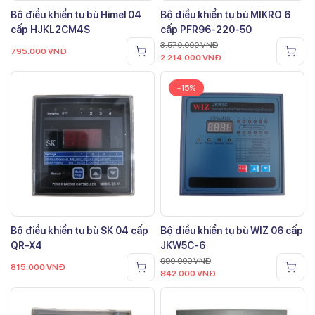
Bộ điều khiển tụ bù Himel 04
Bộ điều khiển tụ bù MIKRO 6
cấp HJKL2CM4S
cấp PFR96-220-50
3.570.000
VNĐ
795.000
VNĐ
2.214.000
VNĐ
-15%
Bộ điều khiển tụ bù SK 04 cấp
Bộ điều khiển tụ bù WIZ 06 cấp
QR-X4
JKW5C-6
990.000
VNĐ
815.000
VNĐ
842.000
VNĐ