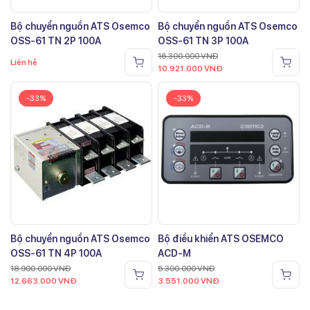
Bộ chuyển nguồn ATS Osemco
Bộ chuyển nguồn ATS Osemco
OSS-61 TN 2P 100A
OSS-61 TN 3P 100A
16.300.000
VNĐ
Liên hệ
10.921.000
VNĐ
-33%
-33%
Bộ chuyển nguồn ATS Osemco
Bộ điều khiển ATS OSEMCO
OSS-61 TN 4P 100A
ACD-M
18.900.000
VNĐ
5.300.000
VNĐ
12.663.000
VNĐ
3.551.000
VNĐ