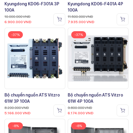
Kyungdong KD06-F301A 3P
Kyungdong KD06-F401A 4P
100A
100A
10.000.000
VNĐ
11.500.000
VNĐ
6.900.000
VNĐ
7.935.000
VNĐ
-37%
-37%
Bộ chuyển nguồn ATS Vitzro
Bộ chuyển nguồn ATS Vitzro
61W 3P 100A
61W 4P 100A
8.200.000
VNĐ
9.800.000
VNĐ
5.166.000
VNĐ
6.174.000
VNĐ
-8%
-8%