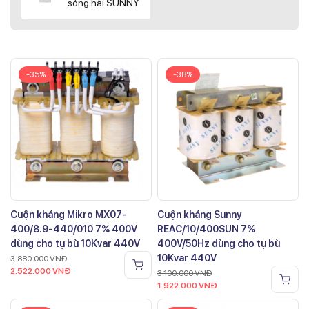
sóng hài SUNNY
-35%
-38%
Cuộn kháng Mikro MX07-
Cuộn kháng Sunny
400/8.9-440/010 7% 400V
REAC/10/400SUN 7%
dùng cho tụ bù 10Kvar 440V
400V/50Hz dùng cho tụ bù
10Kvar 440V
3.880.000
VNĐ
2.522.000
VNĐ
3.100.000
VNĐ
1.922.000
VNĐ