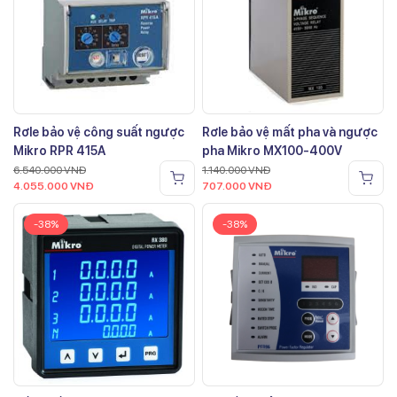
Rơle bảo vệ công suất ngược
Rơle bảo vệ mất pha và ngược
Mikro RPR 415A
pha Mikro MX100-400V
6.540.000
VNĐ
1.140.000
VNĐ
4.055.000
VNĐ
707.000
VNĐ
-38%
-38%