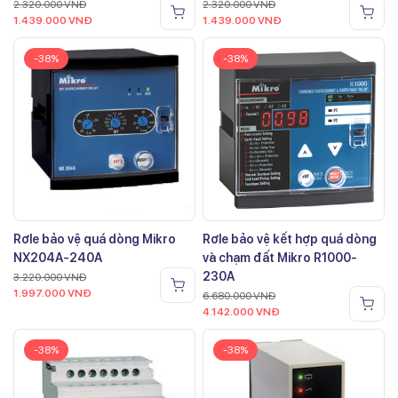
2.320.000
VNĐ
2.320.000
VNĐ
1.439.000
VNĐ
1.439.000
VNĐ
-38%
-38%
Rơle bảo vệ quá dòng Mikro
Rơle bảo vệ kết hợp quá dòng
NX204A-240A
và chạm đất Mikro R1000-
230A
3.220.000
VNĐ
1.997.000
VNĐ
6.680.000
VNĐ
4.142.000
VNĐ
-38%
-38%