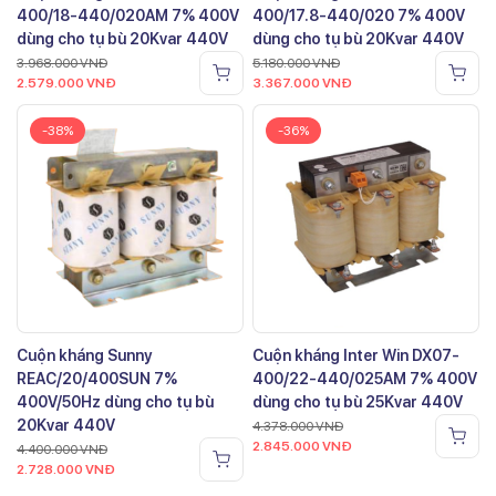
400/18-440/020AM 7% 400V
400/17.8-440/020 7% 400V
dùng cho tụ bù 20Kvar 440V
dùng cho tụ bù 20Kvar 440V
3.968.000
VNĐ
5.180.000
VNĐ
2.579.000
VNĐ
3.367.000
VNĐ
-38%
-36%
Cuộn kháng Sunny
Cuộn kháng Inter Win DX07-
REAC/20/400SUN 7%
400/22-440/025AM 7% 400V
400V/50Hz dùng cho tụ bù
dùng cho tụ bù 25Kvar 440V
20Kvar 440V
4.378.000
VNĐ
2.845.000
VNĐ
4.400.000
VNĐ
2.728.000
VNĐ