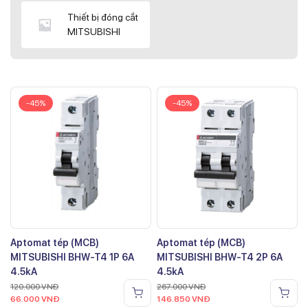
Thiết bị đóng cắt
MITSUBISHI
-45%
-45%
Aptomat tép (MCB)
Aptomat tép (MCB)
MITSUBISHI BHW-T4 1P 6A
MITSUBISHI BHW-T4 2P 6A
4.5kA
4.5kA
120.000
VNĐ
267.000
VNĐ
66.000
VNĐ
146.850
VNĐ