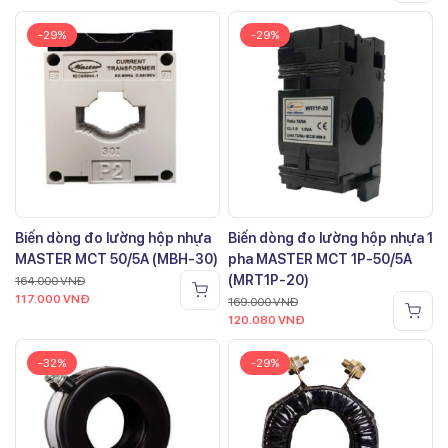
-29%
-29%
Biến dòng đo lường hộp nhựa
Biến dòng đo lường hộp nhựa 1
MASTER MCT 50/5A (MBH-30)
pha MASTER MCT 1P-50/5A
(MRT1P-20)
164.000
VNĐ
117.000
VNĐ
169.000
VNĐ
120.080
VNĐ
-32%
-29%