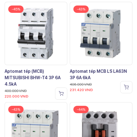
-45%
-43%
Aptomat tép (MCB)
Aptomat tép MCB LS LA63N
MITSUBISHI BHW-T4 3P 6A
3P 6A 6kA
4.5kA
406.000
VNĐ
231.420
VNĐ
400.000
VNĐ
220.000
VNĐ
-43%
-44%