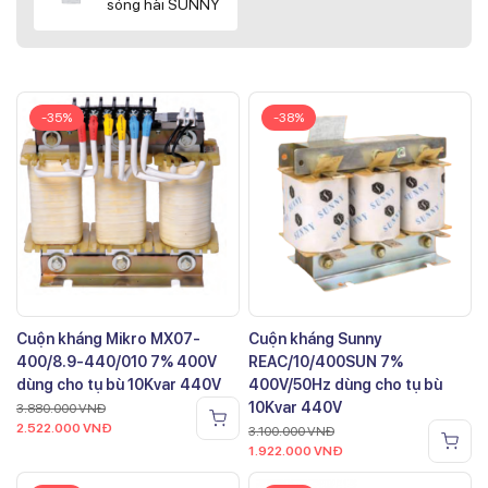
sóng hài SUNNY
-35%
-38%
Cuộn kháng Mikro MX07-
Cuộn kháng Sunny
400/8.9-440/010 7% 400V
REAC/10/400SUN 7%
dùng cho tụ bù 10Kvar 440V
400V/50Hz dùng cho tụ bù
10Kvar 440V
3.880.000
VNĐ
2.522.000
VNĐ
3.100.000
VNĐ
1.922.000
VNĐ