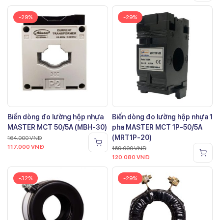
-29%
-29%
Biến dòng đo lường hộp nhựa
Biến dòng đo lường hộp nhựa 1
MASTER MCT 50/5A (MBH-30)
pha MASTER MCT 1P-50/5A
(MRT1P-20)
164.000
VNĐ
117.000
VNĐ
169.000
VNĐ
120.080
VNĐ
-32%
-29%