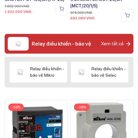
(MCT/20/1/5)
1.692.000
VNĐ
1.202.000
VNĐ
974.000
VNĐ
692.080
VNĐ
Relay điều khiển - bảo vệ
Xem tất cả
Relay điều khiển -
Relay điều khiển -
bảo vệ Mikro
bảo vệ Selec
-38%
-38%