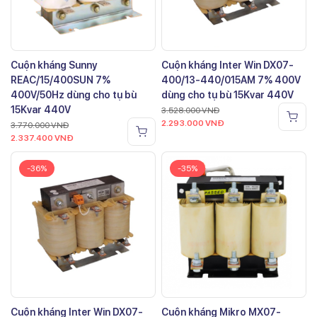
Cuộn kháng Sunny
Cuộn kháng Inter Win DX07-
REAC/15/400SUN 7%
400/13-440/015AM 7% 400V
400V/50Hz dùng cho tụ bù
dùng cho tụ bù 15Kvar 440V
15Kvar 440V
3.528.000
VNĐ
2.293.000
VNĐ
3.770.000
VNĐ
2.337.400
VNĐ
-36%
-35%
Cuộn kháng Inter Win DX07-
Cuộn kháng Mikro MX07-