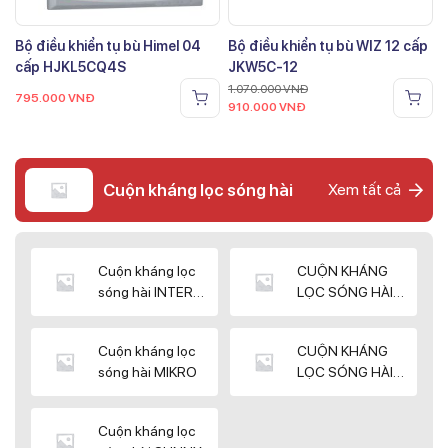
Bộ điều khiển tụ bù Himel 04
Bộ điều khiển tụ bù WIZ 12 cấp
cấp HJKL5CQ4S
JKW5C-12
1.070.000
VNĐ
795.000
VNĐ
910.000
VNĐ
Cuộn kháng lọc sóng hài
Xem tất cả
Cuộn kháng lọc
CUỘN KHÁNG
sóng hài INTER
LỌC SÓNG HÀI
WIN
ELEKTEK
Cuộn kháng lọc
CUỘN KHÁNG
sóng hài MIKRO
LỌC SÓNG HÀI
NUINTEK
Cuộn kháng lọc