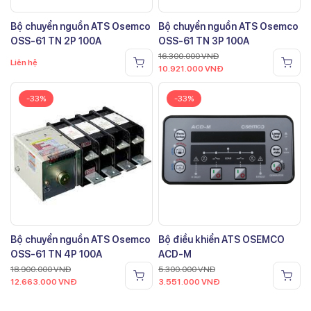
Bộ chuyển nguồn ATS Osemco
Bộ chuyển nguồn ATS Osemco
OSS-61 TN 2P 100A
OSS-61 TN 3P 100A
16.300.000
VNĐ
Liên hệ
10.921.000
VNĐ
-33%
-33%
Bộ chuyển nguồn ATS Osemco
Bộ điều khiển ATS OSEMCO
OSS-61 TN 4P 100A
ACD-M
18.900.000
VNĐ
5.300.000
VNĐ
12.663.000
VNĐ
3.551.000
VNĐ