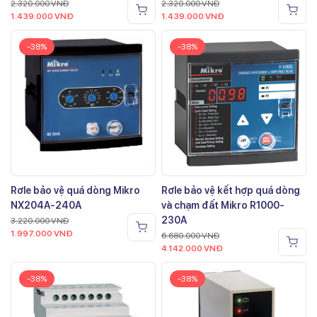
2.320.000
VNĐ
2.320.000
VNĐ
1.439.000
VNĐ
1.439.000
VNĐ
-38%
-38%
Rơle bảo vệ quá dòng Mikro
Rơle bảo vệ kết hợp quá dòng
NX204A-240A
và chạm đất Mikro R1000-
230A
3.220.000
VNĐ
1.997.000
VNĐ
6.680.000
VNĐ
4.142.000
VNĐ
-38%
-38%