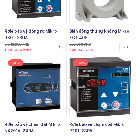
Rơle bảo vệ dòng rò Mikro
Biến dòng thứ tự không Mikro
R301-230A
ZCT 40S
2.340.000
VNĐ
820.000
VNĐ
1.451.000
VNĐ
509.000
VNĐ
-38%
-38%
Rơle bảo vệ chạm đất Mikro
Rơle bảo vệ chạm đất Mikro
NX201A-240A
R201-230A