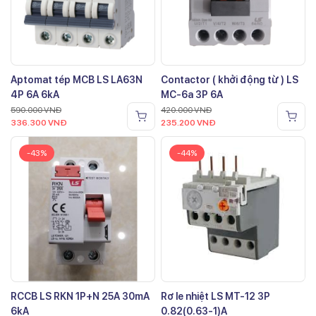
Aptomat tép MCB LS LA63N
Contactor ( khởi động từ ) LS
4P 6A 6kA
MC-6a 3P 6A
590.000
VNĐ
420.000
VNĐ
336.300
VNĐ
235.200
VNĐ
-43%
-44%
RCCB LS RKN 1P+N 25A 30mA
Rơ le nhiệt LS MT-12 3P
6kA
0.82(0.63-1)A