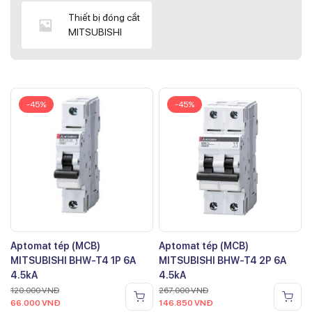
Thiết bị đóng cắt
MITSUBISHI
-45%
-45%
Aptomat tép (MCB)
Aptomat tép (MCB)
MITSUBISHI BHW-T4 1P 6A
MITSUBISHI BHW-T4 2P 6A
4.5kA
4.5kA
120.000
VNĐ
267.000
VNĐ
66.000
VNĐ
146.850
VNĐ