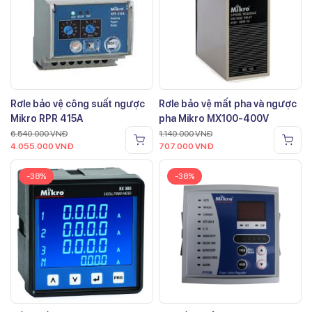
Rơle bảo vệ công suất ngược
Rơle bảo vệ mất pha và ngược
Mikro RPR 415A
pha Mikro MX100-400V
6.540.000
VNĐ
1.140.000
VNĐ
4.055.000
VNĐ
707.000
VNĐ
-38%
-38%