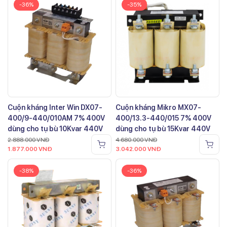
-36%
-35%
Cuộn kháng Inter Win DX07-
Cuộn kháng Mikro MX07-
400/9-440/010AM 7% 400V
400/13.3-440/015 7% 400V
dùng cho tụ bù 10Kvar 440V
dùng cho tụ bù 15Kvar 440V
2.888.000
VNĐ
4.680.000
VNĐ
1.877.000
VNĐ
3.042.000
VNĐ
-38%
-36%