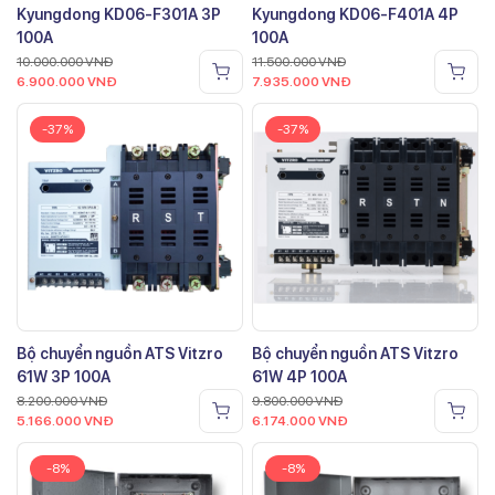
Kyungdong KD06-F301A 3P
Kyungdong KD06-F401A 4P
100A
100A
10.000.000
VNĐ
11.500.000
VNĐ
6.900.000
VNĐ
7.935.000
VNĐ
-37%
-37%
Bộ chuyển nguồn ATS Vitzro
Bộ chuyển nguồn ATS Vitzro
61W 3P 100A
61W 4P 100A
8.200.000
VNĐ
9.800.000
VNĐ
5.166.000
VNĐ
6.174.000
VNĐ
-8%
-8%