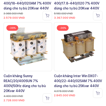
400/18-440/020AM 7% 400V
400/17.8-440/020 7% 400V
dùng cho tụ bù 20Kvar 440V
dùng cho tụ bù 20Kvar 440V
3.968.000
VNĐ
5.180.000
VNĐ
2.579.000
VNĐ
3.367.000
VNĐ
-38%
-36%
Cuộn kháng Sunny
Cuộn kháng Inter Win DX07-
REAC/20/400SUN 7%
400/22-440/025AM 7% 400V
400V/50Hz dùng cho tụ bù
dùng cho tụ bù 25Kvar 440V
20Kvar 440V
4.378.000
VNĐ
2.845.000
VNĐ
4.400.000
VNĐ
2.728.000
VNĐ