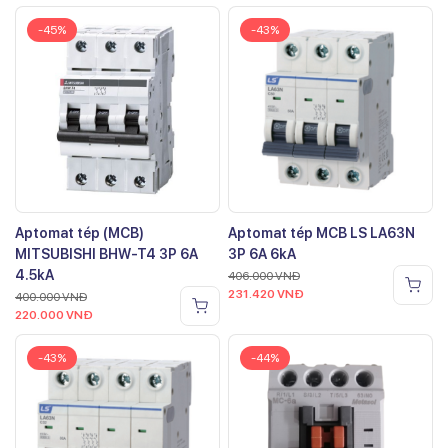
-45%
-43%
Aptomat tép (MCB)
Aptomat tép MCB LS LA63N
MITSUBISHI BHW-T4 3P 6A
3P 6A 6kA
4.5kA
406.000
VNĐ
231.420
VNĐ
400.000
VNĐ
220.000
VNĐ
-43%
-44%