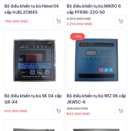
Bộ điều khiển tụ bù Himel 04
Bộ điều khiển tụ bù MIKRO 6
cấp HJKL2CM4S
cấp PFR96-220-50
3.570.000
VNĐ
795.000
VNĐ
2.214.000
VNĐ
-15%
Bộ điều khiển tụ bù SK 04 cấp
Bộ điều khiển tụ bù WIZ 06 cấp
QR-X4
JKW5C-6
990.000
VNĐ
815.000
VNĐ
842.000
VNĐ