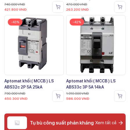
740.000
VNĐ
470.000
VNĐ
421.800
VNĐ
263.200
VNĐ
-43%
-42%
Aptomat khối ( MCCB ) LS
Aptomat khối ( MCCB ) LS
ABS32c 2P 5A 25kA
ABS33c 3P 5A 14kA
790.000
VNĐ
1.010.000
VNĐ
450.300
VNĐ
586.000
VNĐ
Tụ bù công suất phản kháng
Xem tất cả