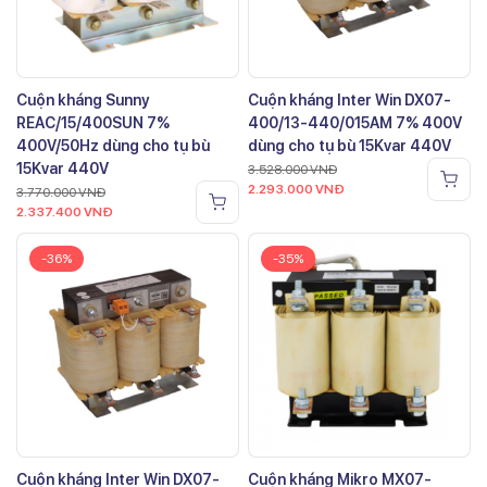
Cuộn kháng Sunny
Cuộn kháng Inter Win DX07-
REAC/15/400SUN 7%
400/13-440/015AM 7% 400V
400V/50Hz dùng cho tụ bù
dùng cho tụ bù 15Kvar 440V
15Kvar 440V
3.528.000
VNĐ
2.293.000
VNĐ
3.770.000
VNĐ
2.337.400
VNĐ
-36%
-35%
Cuộn kháng Inter Win DX07-
Cuộn kháng Mikro MX07-