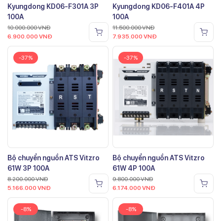
Kyungdong KD06-F301A 3P
Kyungdong KD06-F401A 4P
100A
100A
10.000.000
VNĐ
11.500.000
VNĐ
6.900.000
VNĐ
7.935.000
VNĐ
-37%
-37%
Bộ chuyển nguồn ATS Vitzro
Bộ chuyển nguồn ATS Vitzro
61W 3P 100A
61W 4P 100A
8.200.000
VNĐ
9.800.000
VNĐ
5.166.000
VNĐ
6.174.000
VNĐ
-8%
-8%