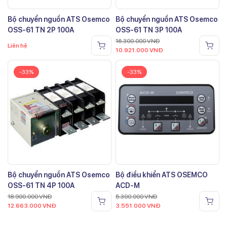
Bộ chuyển nguồn ATS Osemco
Bộ chuyển nguồn ATS Osemco
OSS-61 TN 2P 100A
OSS-61 TN 3P 100A
16.300.000
VNĐ
Liên hệ
10.921.000
VNĐ
-33%
-33%
Bộ chuyển nguồn ATS Osemco
Bộ điều khiển ATS OSEMCO
OSS-61 TN 4P 100A
ACD-M
18.900.000
VNĐ
5.300.000
VNĐ
12.663.000
VNĐ
3.551.000
VNĐ