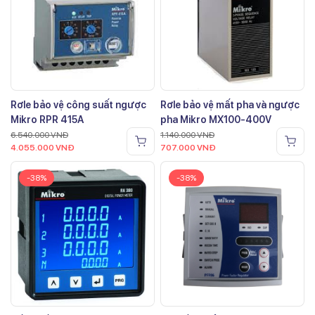
Rơle bảo vệ công suất ngược
Rơle bảo vệ mất pha và ngược
Mikro RPR 415A
pha Mikro MX100-400V
6.540.000
VNĐ
1.140.000
VNĐ
4.055.000
VNĐ
707.000
VNĐ
-38%
-38%