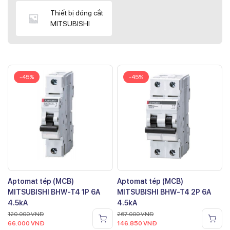
Thiết bị đóng cắt
MITSUBISHI
-45%
-45%
Aptomat tép (MCB)
Aptomat tép (MCB)
MITSUBISHI BHW-T4 1P 6A
MITSUBISHI BHW-T4 2P 6A
4.5kA
4.5kA
120.000
VNĐ
267.000
VNĐ
66.000
VNĐ
146.850
VNĐ