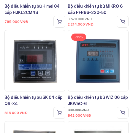
Bộ điều khiển tụ bù Himel 04
Bộ điều khiển tụ bù MIKRO 6
cấp HJKL2CM4S
cấp PFR96-220-50
3.570.000
VNĐ
795.000
VNĐ
2.214.000
VNĐ
-15%
Bộ điều khiển tụ bù SK 04 cấp
Bộ điều khiển tụ bù WIZ 06 cấp
QR-X4
JKW5C-6
990.000
VNĐ
815.000
VNĐ
842.000
VNĐ