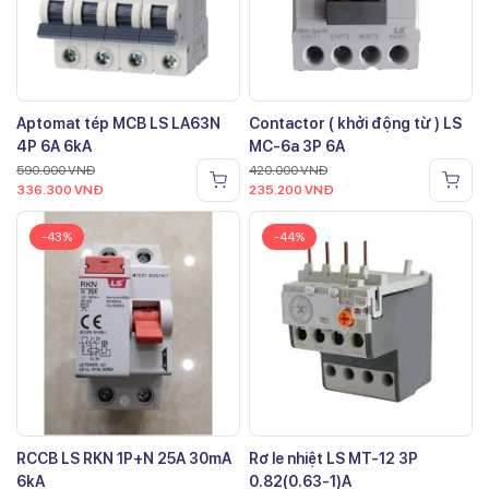
Aptomat tép MCB LS LA63N
Contactor ( khởi động từ ) LS
4P 6A 6kA
MC-6a 3P 6A
590.000
VNĐ
420.000
VNĐ
336.300
VNĐ
235.200
VNĐ
-43%
-44%
RCCB LS RKN 1P+N 25A 30mA
Rơ le nhiệt LS MT-12 3P
6kA
0.82(0.63-1)A