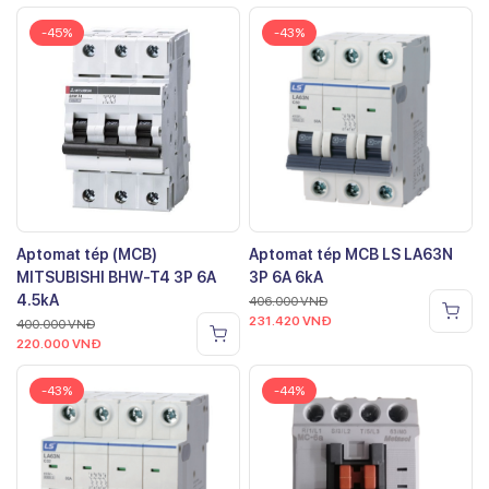
-45%
-43%
Aptomat tép (MCB)
Aptomat tép MCB LS LA63N
MITSUBISHI BHW-T4 3P 6A
3P 6A 6kA
4.5kA
406.000
VNĐ
231.420
VNĐ
400.000
VNĐ
220.000
VNĐ
-43%
-44%