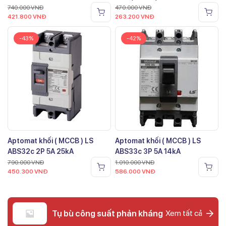
740.000
VNĐ
470.000
VNĐ
421.800
VNĐ
263.200
VNĐ
-43%
-42%
Aptomat khối ( MCCB ) LS
Aptomat khối ( MCCB ) LS
ABS32c 2P 5A 25kA
ABS33c 3P 5A 14kA
790.000
VNĐ
1.010.000
VNĐ
450.300
VNĐ
586.000
VNĐ
Tụ bù công suất phản kháng
Xem tất cả