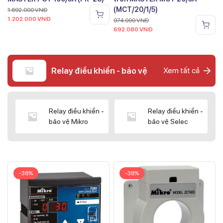
(MCT/20/1/5)
1.692.000
VNĐ
1.202.000
VNĐ
974.000
VNĐ
692.080
VNĐ
Relay điều khiển - bảo vệ
Xem tất cả
Relay điều khiển -
Relay điều khiển -
bảo vệ Mikro
bảo vệ Selec
-38%
-38%