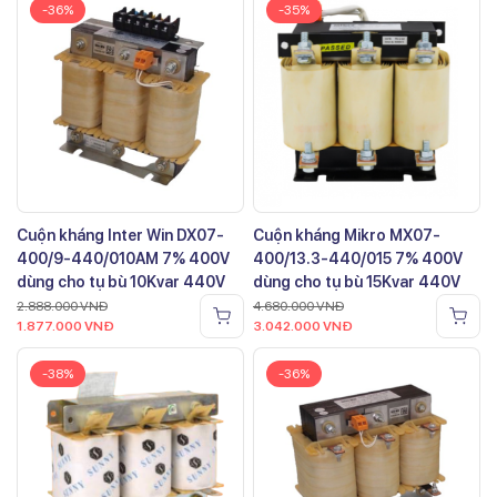
-36%
-35%
Cuộn kháng Inter Win DX07-
Cuộn kháng Mikro MX07-
400/9-440/010AM 7% 400V
400/13.3-440/015 7% 400V
dùng cho tụ bù 10Kvar 440V
dùng cho tụ bù 15Kvar 440V
2.888.000
VNĐ
4.680.000
VNĐ
1.877.000
VNĐ
3.042.000
VNĐ
-38%
-36%