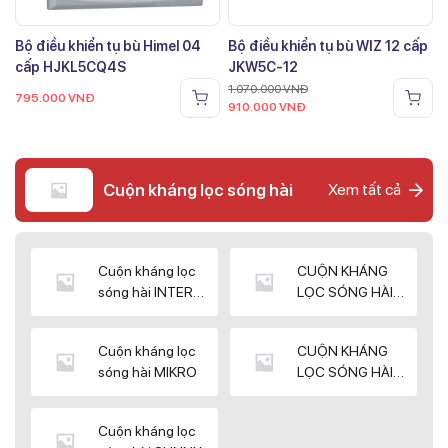
Bộ điều khiển tụ bù Himel 04
Bộ điều khiển tụ bù WIZ 12 cấp
cấp HJKL5CQ4S
JKW5C-12
1.070.000
VNĐ
795.000
VNĐ
910.000
VNĐ
Cuộn kháng lọc sóng hài
Xem tất cả
Cuộn kháng lọc
CUỘN KHÁNG
sóng hài INTER
LỌC SÓNG HÀI
WIN
ELEKTEK
Cuộn kháng lọc
CUỘN KHÁNG
sóng hài MIKRO
LỌC SÓNG HÀI
NUINTEK
Cuộn kháng lọc