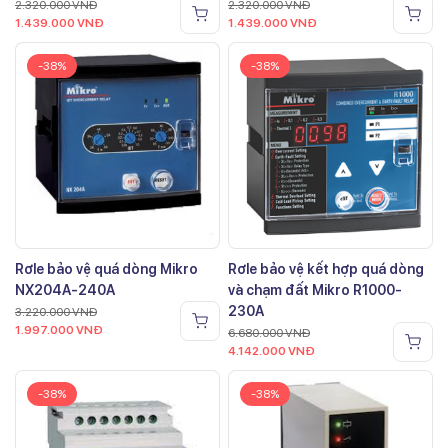
2.320.000
VNĐ
2.320.000
VNĐ
1.439.000
VNĐ
1.439.000
VNĐ
-38%
-38%
Rơle bảo vệ quá dòng Mikro
Rơle bảo vệ kết hợp quá dòng
NX204A-240A
và chạm đất Mikro R1000-
230A
3.220.000
VNĐ
1.997.000
VNĐ
6.680.000
VNĐ
4.142.000
VNĐ
-38%
-38%