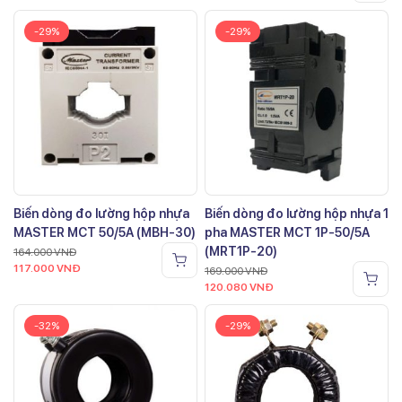
-29%
-29%
Biến dòng đo lường hộp nhựa
Biến dòng đo lường hộp nhựa 1
MASTER MCT 50/5A (MBH-30)
pha MASTER MCT 1P-50/5A
(MRT1P-20)
164.000
VNĐ
117.000
VNĐ
169.000
VNĐ
120.080
VNĐ
-32%
-29%