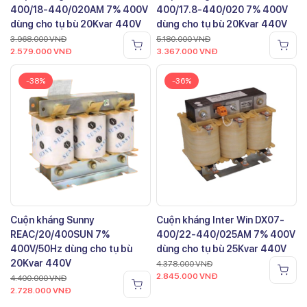
400/18-440/020AM 7% 400V
400/17.8-440/020 7% 400V
dùng cho tụ bù 20Kvar 440V
dùng cho tụ bù 20Kvar 440V
3.968.000
VNĐ
5.180.000
VNĐ
2.579.000
VNĐ
3.367.000
VNĐ
-38%
-36%
Cuộn kháng Sunny
Cuộn kháng Inter Win DX07-
REAC/20/400SUN 7%
400/22-440/025AM 7% 400V
400V/50Hz dùng cho tụ bù
dùng cho tụ bù 25Kvar 440V
20Kvar 440V
4.378.000
VNĐ
2.845.000
VNĐ
4.400.000
VNĐ
2.728.000
VNĐ