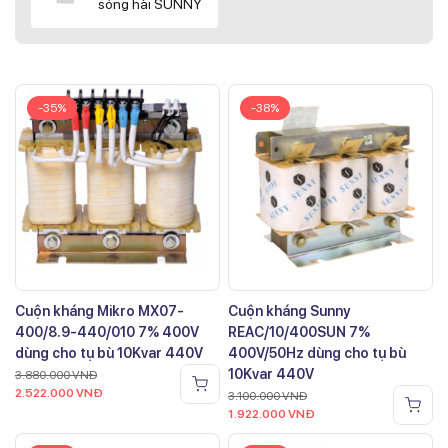
sóng hài SUNNY
-35%
-38%
Cuộn kháng Mikro MX07-
Cuộn kháng Sunny
400/8.9-440/010 7% 400V
REAC/10/400SUN 7%
dùng cho tụ bù 10Kvar 440V
400V/50Hz dùng cho tụ bù
10Kvar 440V
3.880.000
VNĐ
2.522.000
VNĐ
3.100.000
VNĐ
1.922.000
VNĐ