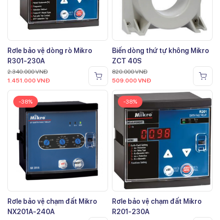
Rơle bảo vệ dòng rò Mikro
Biến dòng thứ tự không Mikro
R301-230A
ZCT 40S
2.340.000
VNĐ
820.000
VNĐ
1.451.000
VNĐ
509.000
VNĐ
-38%
-38%
Rơle bảo vệ chạm đất Mikro
Rơle bảo vệ chạm đất Mikro
NX201A-240A
R201-230A