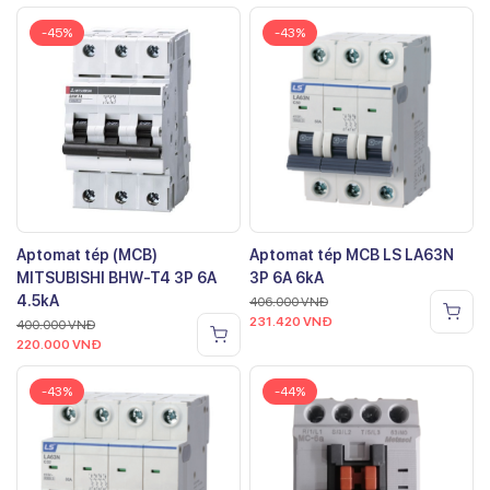
-45%
-43%
Aptomat tép (MCB)
Aptomat tép MCB LS LA63N
MITSUBISHI BHW-T4 3P 6A
3P 6A 6kA
4.5kA
406.000
VNĐ
231.420
VNĐ
400.000
VNĐ
220.000
VNĐ
-43%
-44%