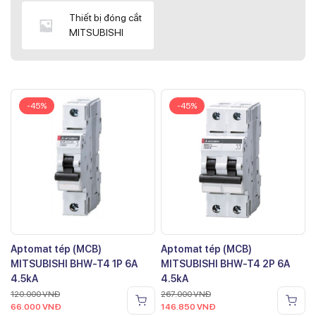
Thiết bị đóng cắt
MITSUBISHI
-45%
-45%
Aptomat tép (MCB)
Aptomat tép (MCB)
MITSUBISHI BHW-T4 1P 6A
MITSUBISHI BHW-T4 2P 6A
4.5kA
4.5kA
120.000
VNĐ
267.000
VNĐ
66.000
VNĐ
146.850
VNĐ