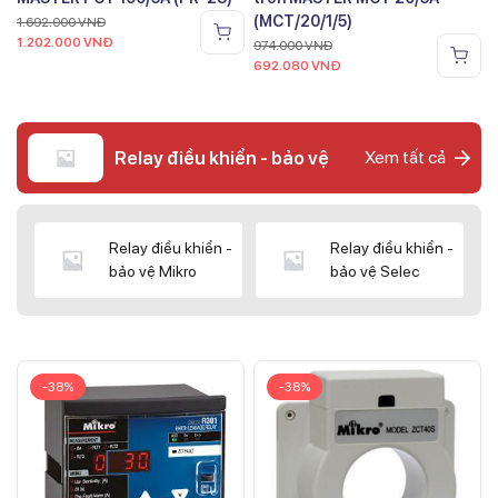
(MCT/20/1/5)
1.692.000
VNĐ
1.202.000
VNĐ
974.000
VNĐ
692.080
VNĐ
Relay điều khiển - bảo vệ
Xem tất cả
Relay điều khiển -
Relay điều khiển -
bảo vệ Mikro
bảo vệ Selec
-38%
-38%