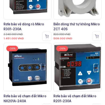
Rơle bảo vệ dòng rò Mikro
Biến dòng thứ tự không Mikro
R301-230A
ZCT 40S
2.340.000
VNĐ
820.000
VNĐ
1.451.000
VNĐ
509.000
VNĐ
-38%
-38%
Rơle bảo vệ chạm đất Mikro
Rơle bảo vệ chạm đất Mikro
NX201A-240A
R201-230A