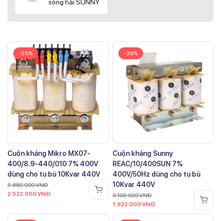
sóng hài SUNNY
-35%
-38%
Cuộn kháng Mikro MX07-
Cuộn kháng Sunny
400/8.9-440/010 7% 400V
REAC/10/400SUN 7%
dùng cho tụ bù 10Kvar 440V
400V/50Hz dùng cho tụ bù
10Kvar 440V
3.880.000
VNĐ
2.522.000
VNĐ
3.100.000
VNĐ
1.922.000
VNĐ