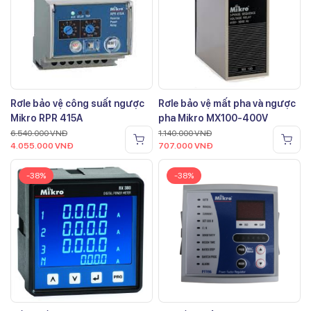
Rơle bảo vệ công suất ngược
Rơle bảo vệ mất pha và ngược
Mikro RPR 415A
pha Mikro MX100-400V
6.540.000
VNĐ
1.140.000
VNĐ
4.055.000
VNĐ
707.000
VNĐ
-38%
-38%