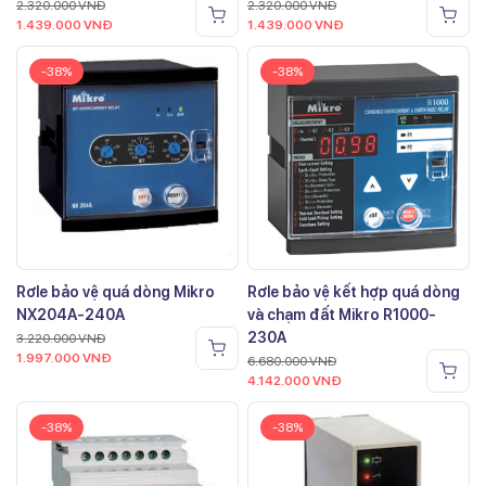
2.320.000
VNĐ
2.320.000
VNĐ
1.439.000
VNĐ
1.439.000
VNĐ
-38%
-38%
Rơle bảo vệ quá dòng Mikro
Rơle bảo vệ kết hợp quá dòng
NX204A-240A
và chạm đất Mikro R1000-
230A
3.220.000
VNĐ
1.997.000
VNĐ
6.680.000
VNĐ
4.142.000
VNĐ
-38%
-38%