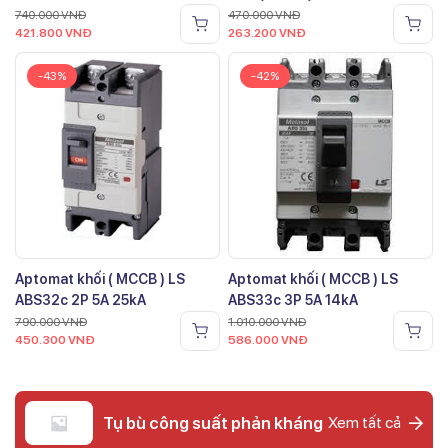
740.000
VNĐ
470.000
VNĐ
421.800
VNĐ
263.200
VNĐ
-43%
-42%
Aptomat khối ( MCCB ) LS
Aptomat khối ( MCCB ) LS
ABS32c 2P 5A 25kA
ABS33c 3P 5A 14kA
790.000
VNĐ
1.010.000
VNĐ
450.300
VNĐ
586.000
VNĐ
Tụ bù công suất phản kháng
Xem tất cả