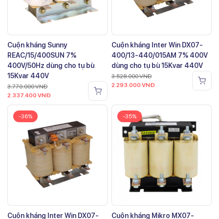
Cuộn kháng Sunny
Cuộn kháng Inter Win DX07-
REAC/15/400SUN 7%
400/13-440/015AM 7% 400V
400V/50Hz dùng cho tụ bù
dùng cho tụ bù 15Kvar 440V
15Kvar 440V
3.528.000
VNĐ
2.293.000
VNĐ
3.770.000
VNĐ
2.337.400
VNĐ
-36%
-35%
Cuộn kháng Inter Win DX07-
Cuộn kháng Mikro MX07-