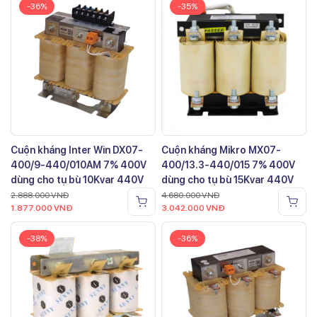
-36%
-35%
Cuộn kháng Inter Win DX07-
Cuộn kháng Mikro MX07-
400/9-440/010AM 7% 400V
400/13.3-440/015 7% 400V
dùng cho tụ bù 10Kvar 440V
dùng cho tụ bù 15Kvar 440V
2.888.000
VNĐ
4.680.000
VNĐ
1.877.000
VNĐ
3.042.000
VNĐ
-38%
-36%