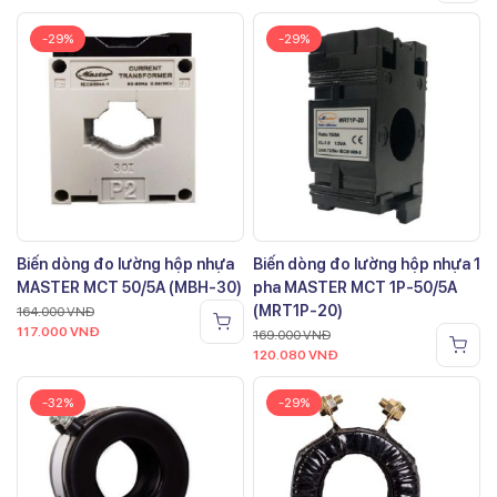
-29%
-29%
Biến dòng đo lường hộp nhựa
Biến dòng đo lường hộp nhựa 1
MASTER MCT 50/5A (MBH-30)
pha MASTER MCT 1P-50/5A
(MRT1P-20)
164.000
VNĐ
117.000
VNĐ
169.000
VNĐ
120.080
VNĐ
-32%
-29%