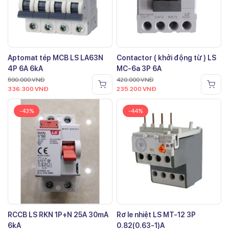
Aptomat tép MCB LS LA63N
Contactor ( khởi động từ ) LS
4P 6A 6kA
MC-6a 3P 6A
590.000
VNĐ
420.000
VNĐ
336.300
VNĐ
235.200
VNĐ
-43%
-44%
RCCB LS RKN 1P+N 25A 30mA
Rơ le nhiệt LS MT-12 3P
6kA
0.82(0.63-1)A