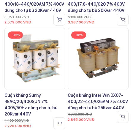
400/18-440/020AM 7% 400V
400/17.8-440/020 7% 400V
dùng cho tụ bù 20Kvar 440V
dùng cho tụ bù 20Kvar 440V
3.968.000
VNĐ
5.180.000
VNĐ
2.579.000
VNĐ
3.367.000
VNĐ
-38%
-36%
Cuộn kháng Sunny
Cuộn kháng Inter Win DX07-
REAC/20/400SUN 7%
400/22-440/025AM 7% 400V
400V/50Hz dùng cho tụ bù
dùng cho tụ bù 25Kvar 440V
20Kvar 440V
4.378.000
VNĐ
2.845.000
VNĐ
4.400.000
VNĐ
2.728.000
VNĐ