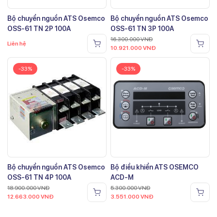
Bộ chuyển nguồn ATS Osemco
Bộ chuyển nguồn ATS Osemco
OSS-61 TN 2P 100A
OSS-61 TN 3P 100A
16.300.000
VNĐ
Liên hệ
10.921.000
VNĐ
-33%
-33%
Bộ chuyển nguồn ATS Osemco
Bộ điều khiển ATS OSEMCO
OSS-61 TN 4P 100A
ACD-M
18.900.000
VNĐ
5.300.000
VNĐ
12.663.000
VNĐ
3.551.000
VNĐ