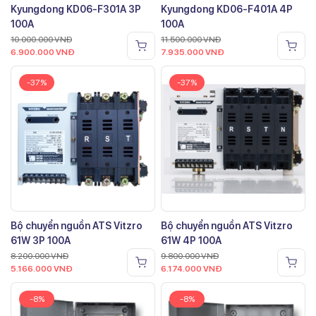
Kyungdong KD06-F301A 3P
Kyungdong KD06-F401A 4P
100A
100A
10.000.000
VNĐ
11.500.000
VNĐ
6.900.000
VNĐ
7.935.000
VNĐ
-37%
-37%
Bộ chuyển nguồn ATS Vitzro
Bộ chuyển nguồn ATS Vitzro
61W 3P 100A
61W 4P 100A
8.200.000
VNĐ
9.800.000
VNĐ
5.166.000
VNĐ
6.174.000
VNĐ
-8%
-8%