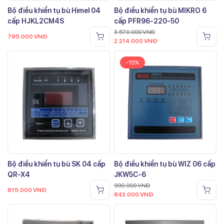
Bộ điều khiển tụ bù Himel 04
Bộ điều khiển tụ bù MIKRO 6
cấp HJKL2CM4S
cấp PFR96-220-50
3.570.000
VNĐ
795.000
VNĐ
2.214.000
VNĐ
-15%
Bộ điều khiển tụ bù SK 04 cấp
Bộ điều khiển tụ bù WIZ 06 cấp
QR-X4
JKW5C-6
990.000
VNĐ
815.000
VNĐ
842.000
VNĐ