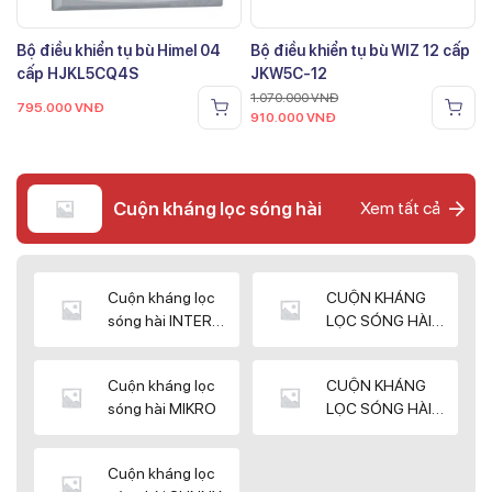
Bộ điều khiển tụ bù Himel 04
Bộ điều khiển tụ bù WIZ 12 cấp
cấp HJKL5CQ4S
JKW5C-12
1.070.000
VNĐ
795.000
VNĐ
910.000
VNĐ
Cuộn kháng lọc sóng hài
Xem tất cả
Cuộn kháng lọc
CUỘN KHÁNG
sóng hài INTER
LỌC SÓNG HÀI
WIN
ELEKTEK
Cuộn kháng lọc
CUỘN KHÁNG
sóng hài MIKRO
LỌC SÓNG HÀI
NUINTEK
Cuộn kháng lọc