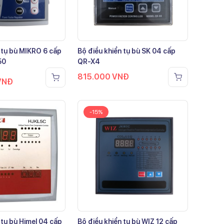
 tụ bù MIKRO 6 cấp
Bộ điều khiển tụ bù SK 04 cấp
50
QR-X4
815.000
VNĐ
VNĐ
-15%
 tụ bù Himel 04 cấp
Bộ điều khiển tụ bù WIZ 12 cấp