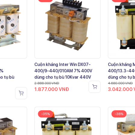
Cuộn kháng Inter Win DX07-
Cuộn kháng 
7%
400/9-440/010AM 7% 400V
400/13.3-44
o tụ bù
dùng cho tụ bù 10Kvar 440V
dùng cho tụ 
2.888.000
VNĐ
4.680.000
VNĐ
1.877.000
VNĐ
3.042.000
-35%
-38%