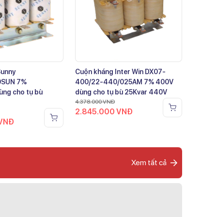
Sunny
Cuộn kháng Inter Win DX07-
0SUN 7%
400/22-440/025AM 7% 400V
ng cho tụ bù
dùng cho tụ bù 25Kvar 440V
4.378.000
VNĐ
2.845.000
VNĐ
VNĐ
Xem tất cả