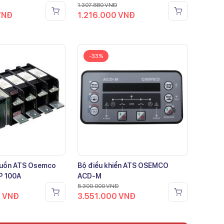
1.307.880
VNĐ
VNĐ
1.216.000
VNĐ
-33%
guồn ATS Osemco
Bộ điều khiển ATS OSEMCO
P 100A
ACD-M
5.300.000
VNĐ
0
VNĐ
3.551.000
VNĐ