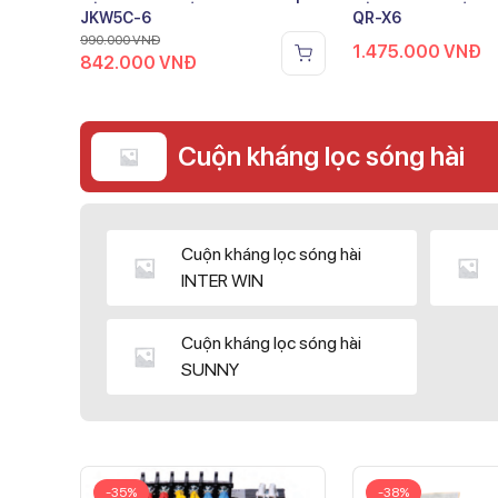
JKW5C-6
QR-X6
990.000
VNĐ
1.475.000
VNĐ
842.000
VNĐ
Cuộn kháng lọc sóng hài
Cuộn kháng lọc sóng hài
INTER WIN
Cuộn kháng lọc sóng hài
SUNNY
-35%
-38%