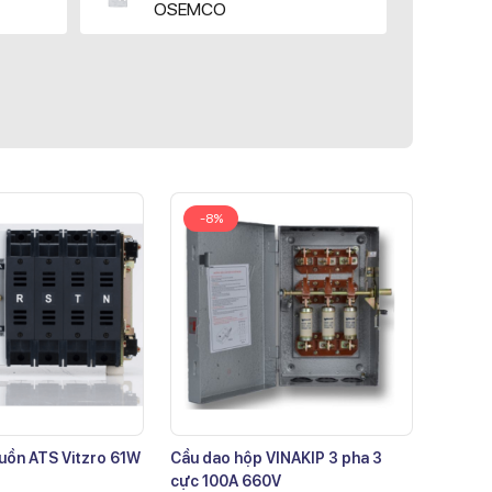
OSEMCO
-8%
uồn ATS Vitzro 61W
Cầu dao hộp VINAKIP 3 pha 3
cực 100A 660V