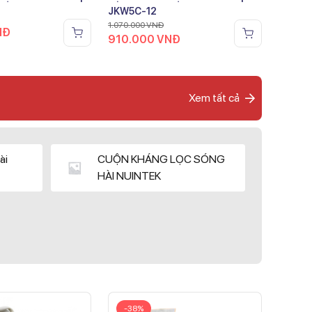
JKW5C-12
1.070.000
VNĐ
NĐ
910.000
VNĐ
Xem tất cả
ài
CUỘN KHÁNG LỌC SÓNG
HÀI NUINTEK
-38%