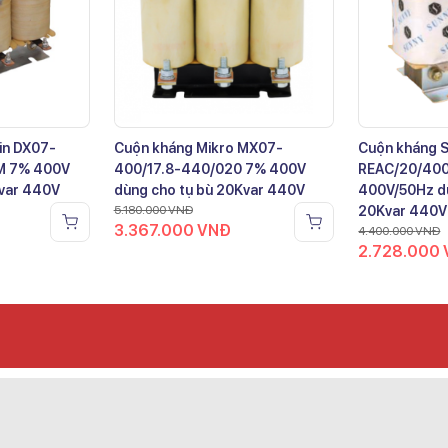
in DX07-
Cuộn kháng Mikro MX07-
Cuộn kháng 
M 7% 400V
400/17.8-440/020 7% 400V
REAC/20/40
Kvar 440V
dùng cho tụ bù 20Kvar 440V
400V/50Hz dù
5.180.000
VNĐ
20Kvar 440V
3.367.000
VNĐ
4.400.000
VNĐ
2.728.000