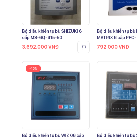
Bộ điều khiển tụ bù SHIZUKI 6
Bộ điều khiển tụ b
cấp MS-6Q-415-50
MATRIX 6 cấp PFC
3.692.000
VNĐ
792.000
VNĐ
-15%
Bộ điều khiển tụ bù WIZ 06 cấp
Bộ điều khiển tụ bù