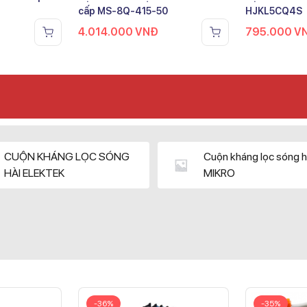
cấp MS-8Q-415-50
HJKL5CQ4S
4.014.000
VNĐ
795.000
V
CUỘN KHÁNG LỌC SÓNG
Cuộn kháng lọc sóng h
HÀI ELEKTEK
MIKRO
-36%
-35%