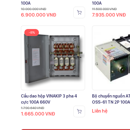
100A
100A
10.000.000
VNĐ
11.500.000
VNĐ
6.900.000
VNĐ
7.935.000
VNĐ
-8%
Cầu dao hộp VINAKIP 3 pha 4
Bộ chuyển nguồn 
cực 100A 660V
OSS-61 TN 2P 100A
1.790.640
VNĐ
Liên hệ
1.665.000
VNĐ