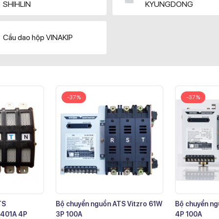
SHIHLIN
KYUNGDONG
Cầu dao hộp VINAKIP
-37%
-37%
TS
Bộ chuyển nguồn ATS Vitzro 61W
Bộ chuyển ng
401A 4P
3P 100A
4P 100A