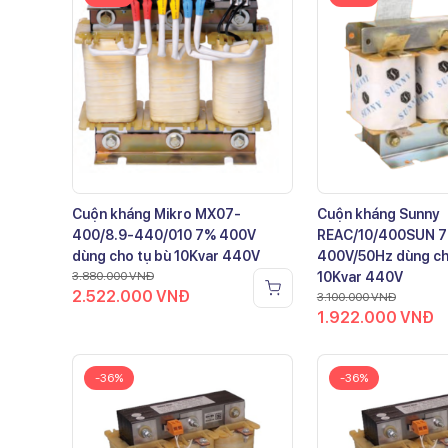
Cuộn kháng Mikro MX07-
Cuộn kháng Sunny
400/8.9-440/010 7% 400V
REAC/10/400SUN 
dùng cho tụ bù 10Kvar 440V
400V/50Hz dùng ch
3.880.000
VNĐ
10Kvar 440V
2.522.000
VNĐ
3.100.000
VNĐ
1.922.000
VNĐ
-36%
-36%