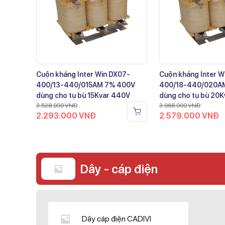
Cuộn kháng Inter Win DX07-
Cuộn kháng Inter W
400/13-440/015AM 7% 400V
400/18-440/020A
dùng cho tụ bù 15Kvar 440V
dùng cho tụ bù 20
3.528.000
VNĐ
3.968.000
VNĐ
2.293.000
VNĐ
2.579.000
VNĐ
Dây - cáp điện
Dây cáp điện CADIVI