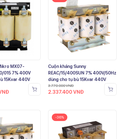
Mikro MX07-
Cuộn kháng Sunny
0/015 7% 400V
REAC/15/400SUN 7% 400V/50Hz
bù 15Kvar 440V
dùng cho tụ bù 15Kvar 440V
3.770.000
VNĐ
VNĐ
2.337.400
VNĐ
-36%