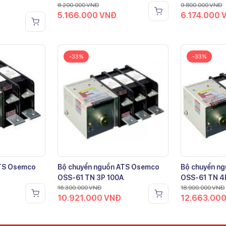
8.200.000
VNĐ
9.800.000
VNĐ
5.166.000
VNĐ
6.174.000
-33%
-33%
ATS Osemco
Bộ chuyển nguồn ATS Osemco
Bộ chuyển n
OSS-61 TN 3P 100A
OSS-61 TN 4
16.300.000
VNĐ
18.900.000
VNĐ
10.921.000
VNĐ
12.663.00