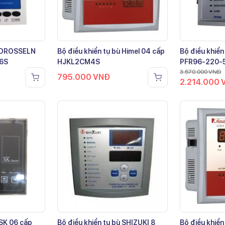
ù DROSSELN
Bộ điều khiển tụ bù Himel 04 cấp
Bộ điều khiển
-6S
HJKL2CM4S
PFR96-220-
3.570.000
VNĐ
795.000
VNĐ
2.214.000
 SK 06 cấp
Bộ điều khiển tụ bù SHIZUKI 8
Bộ điều khiển