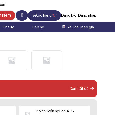
.com
Giỏ hàng
0
Đăng ký
Đăng nhập
m kiếm
Tin tức
Liên hệ
Yêu cầu báo giá
Xem tất cả
Bộ chuyển nguồn ATS