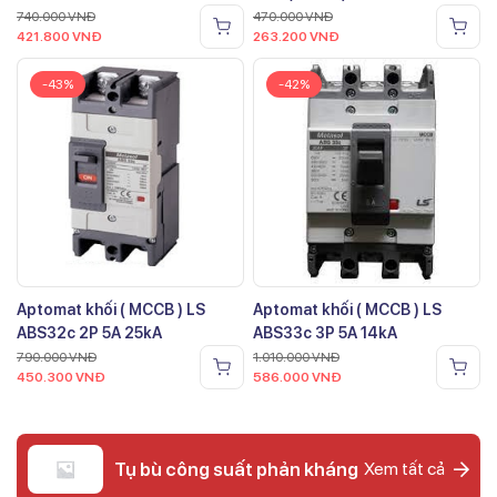
740.000
VNĐ
470.000
VNĐ
421.800
VNĐ
263.200
VNĐ
-43%
-42%
Aptomat khối ( MCCB ) LS
Aptomat khối ( MCCB ) LS
ABS32c 2P 5A 25kA
ABS33c 3P 5A 14kA
790.000
VNĐ
1.010.000
VNĐ
450.300
VNĐ
586.000
VNĐ
Tụ bù công suất phản kháng
Xem tất cả