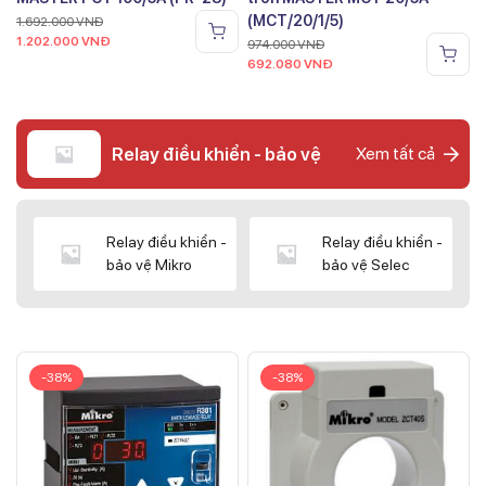
(MCT/20/1/5)
1.692.000
VNĐ
1.202.000
VNĐ
974.000
VNĐ
692.080
VNĐ
Relay điều khiển - bảo vệ
Xem tất cả
Relay điều khiển -
Relay điều khiển -
bảo vệ Mikro
bảo vệ Selec
-38%
-38%