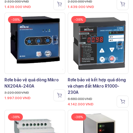
2.320.000
VNĐ
2.320.000
VNĐ
1.439.000
VNĐ
1.439.000
VNĐ
-38%
-38%
Rơle bảo vệ quá dòng Mikro
Rơle bảo vệ kết hợp quá dòng
NX204A-240A
và chạm đất Mikro R1000-
230A
3.220.000
VNĐ
1.997.000
VNĐ
6.680.000
VNĐ
4.142.000
VNĐ
-38%
-38%