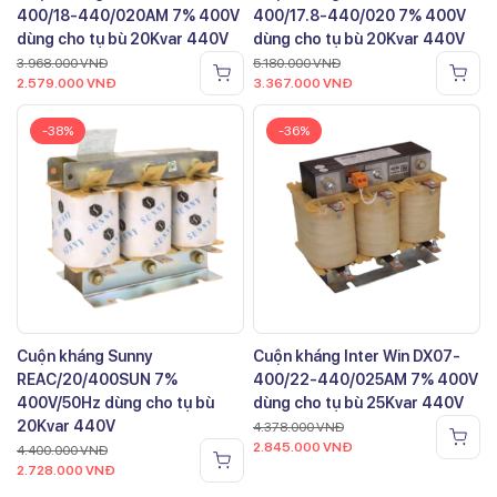
400/18-440/020AM 7% 400V
400/17.8-440/020 7% 400V
dùng cho tụ bù 20Kvar 440V
dùng cho tụ bù 20Kvar 440V
3.968.000
VNĐ
5.180.000
VNĐ
2.579.000
VNĐ
3.367.000
VNĐ
-38%
-36%
Cuộn kháng Sunny
Cuộn kháng Inter Win DX07-
REAC/20/400SUN 7%
400/22-440/025AM 7% 400V
400V/50Hz dùng cho tụ bù
dùng cho tụ bù 25Kvar 440V
20Kvar 440V
4.378.000
VNĐ
2.845.000
VNĐ
4.400.000
VNĐ
2.728.000
VNĐ