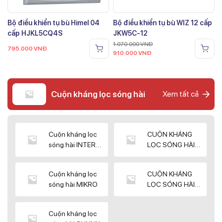
Bộ điều khiển tụ bù Himel 04
Bộ điều khiển tụ bù WIZ 12 cấp
cấp HJKL5CQ4S
JKW5C-12
1.070.000
VNĐ
795.000
VNĐ
910.000
VNĐ
Cuộn kháng lọc sóng hài
Xem tất cả
Cuộn kháng lọc
CUỘN KHÁNG
sóng hài INTER
LỌC SÓNG HÀI
WIN
ELEKTEK
Cuộn kháng lọc
CUỘN KHÁNG
sóng hài MIKRO
LỌC SÓNG HÀI
NUINTEK
Cuộn kháng lọc