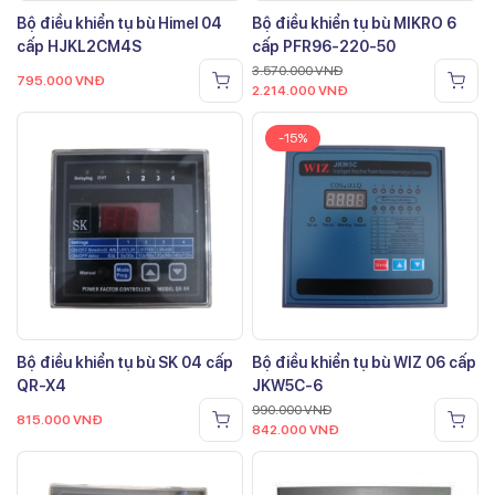
Bộ điều khiển tụ bù Himel 04
Bộ điều khiển tụ bù MIKRO 6
cấp HJKL2CM4S
cấp PFR96-220-50
3.570.000
VNĐ
795.000
VNĐ
2.214.000
VNĐ
-15%
Bộ điều khiển tụ bù SK 04 cấp
Bộ điều khiển tụ bù WIZ 06 cấp
QR-X4
JKW5C-6
990.000
VNĐ
815.000
VNĐ
842.000
VNĐ