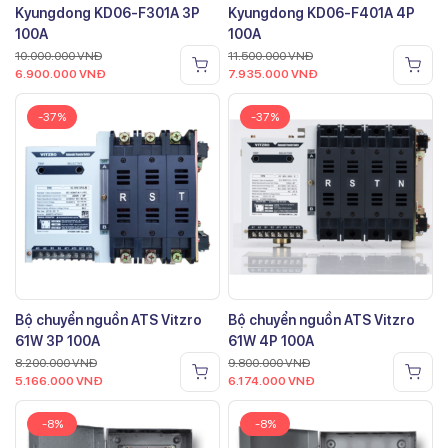
Kyungdong KD06-F301A 3P
Kyungdong KD06-F401A 4P
100A
100A
10.000.000
VNĐ
11.500.000
VNĐ
6.900.000
VNĐ
7.935.000
VNĐ
-37%
-37%
Bộ chuyển nguồn ATS Vitzro
Bộ chuyển nguồn ATS Vitzro
61W 3P 100A
61W 4P 100A
8.200.000
VNĐ
9.800.000
VNĐ
5.166.000
VNĐ
6.174.000
VNĐ
-8%
-8%