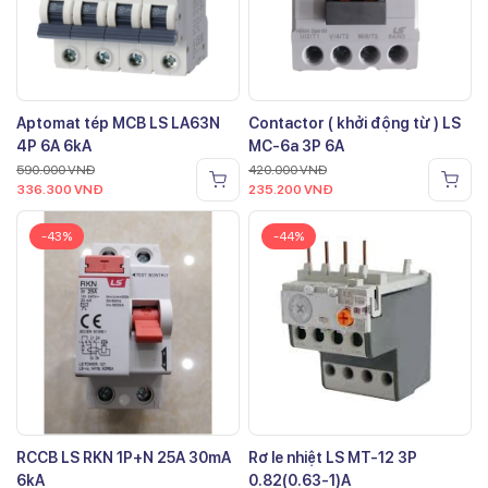
Aptomat tép MCB LS LA63N
Contactor ( khởi động từ ) LS
4P 6A 6kA
MC-6a 3P 6A
590.000
VNĐ
420.000
VNĐ
336.300
VNĐ
235.200
VNĐ
-43%
-44%
RCCB LS RKN 1P+N 25A 30mA
Rơ le nhiệt LS MT-12 3P
6kA
0.82(0.63-1)A