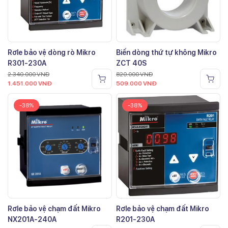
Rơle bảo vệ dòng rò Mikro
Biến dòng thứ tự không Mikro
R301-230A
ZCT 40S
2.340.000
VNĐ
820.000
VNĐ
1.451.000
VNĐ
509.000
VNĐ
-38%
-38%
Rơle bảo vệ chạm đất Mikro
Rơle bảo vệ chạm đất Mikro
NX201A-240A
R201-230A