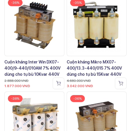
-36%
-35%
Cuộn kháng Inter Win DX07-
Cuộn kháng Mikro MX07-
400/9-440/010AM 7% 400V
400/13.3-440/015 7% 400V
dùng cho tụ bù 10Kvar 440V
dùng cho tụ bù 15Kvar 440V
2.888.000
VNĐ
4.680.000
VNĐ
1.877.000
VNĐ
3.042.000
VNĐ
-38%
-36%