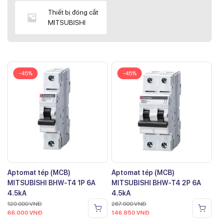
Thiết bị đóng cắt
MITSUBISHI
-45%
-45%
Aptomat tép (MCB)
Aptomat tép (MCB)
MITSUBISHI BHW-T4 1P 6A
MITSUBISHI BHW-T4 2P 6A
4.5kA
4.5kA
120.000
VNĐ
267.000
VNĐ
66.000
VNĐ
146.850
VNĐ