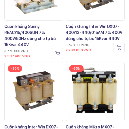
Cuộn kháng Sunny
Cuộn kháng Inter Win DX07-
REAC/15/400SUN 7%
400/13-440/015AM 7% 400V
400V/50Hz dùng cho tụ bù
dùng cho tụ bù 15Kvar 440V
15Kvar 440V
3.528.000
VNĐ
2.293.000
VNĐ
3.770.000
VNĐ
2.337.400
VNĐ
-36%
-35%
Cuộn kháng Inter Win DX07-
Cuộn kháng Mikro MX07-