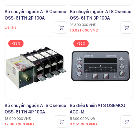
Bộ chuyển nguồn ATS Osemco
Bộ chuyển nguồn ATS Osemco
OSS-61 TN 2P 100A
OSS-61 TN 3P 100A
16.300.000
VNĐ
Liên hệ
10.921.000
VNĐ
-33%
-33%
Bộ chuyển nguồn ATS Osemco
Bộ điều khiển ATS OSEMCO
OSS-61 TN 4P 100A
ACD-M
18.900.000
VNĐ
5.300.000
VNĐ
12.663.000
VNĐ
3.551.000
VNĐ