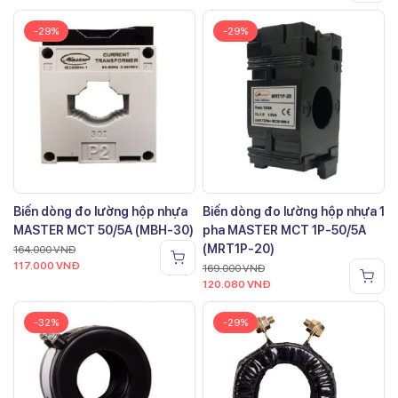
-29%
-29%
Biến dòng đo lường hộp nhựa
Biến dòng đo lường hộp nhựa 1
MASTER MCT 50/5A (MBH-30)
pha MASTER MCT 1P-50/5A
(MRT1P-20)
164.000
VNĐ
117.000
VNĐ
169.000
VNĐ
120.080
VNĐ
-32%
-29%