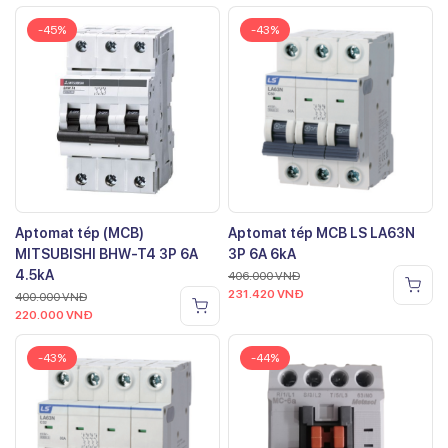
-45%
-43%
Aptomat tép (MCB)
Aptomat tép MCB LS LA63N
MITSUBISHI BHW-T4 3P 6A
3P 6A 6kA
4.5kA
406.000
VNĐ
231.420
VNĐ
400.000
VNĐ
220.000
VNĐ
-43%
-44%