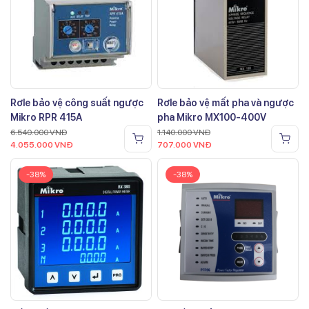
Rơle bảo vệ công suất ngược
Rơle bảo vệ mất pha và ngược
Mikro RPR 415A
pha Mikro MX100-400V
6.540.000
VNĐ
1.140.000
VNĐ
4.055.000
VNĐ
707.000
VNĐ
-38%
-38%