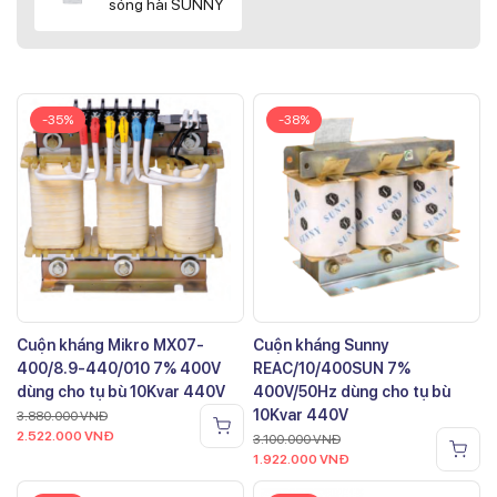
sóng hài SUNNY
-35%
-38%
Cuộn kháng Mikro MX07-
Cuộn kháng Sunny
400/8.9-440/010 7% 400V
REAC/10/400SUN 7%
dùng cho tụ bù 10Kvar 440V
400V/50Hz dùng cho tụ bù
10Kvar 440V
3.880.000
VNĐ
2.522.000
VNĐ
3.100.000
VNĐ
1.922.000
VNĐ