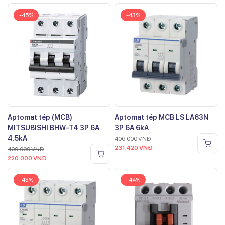
-45%
-43%
Aptomat tép (MCB)
Aptomat tép MCB LS LA63N
MITSUBISHI BHW-T4 3P 6A
3P 6A 6kA
4.5kA
406.000
VNĐ
231.420
VNĐ
400.000
VNĐ
220.000
VNĐ
-43%
-44%