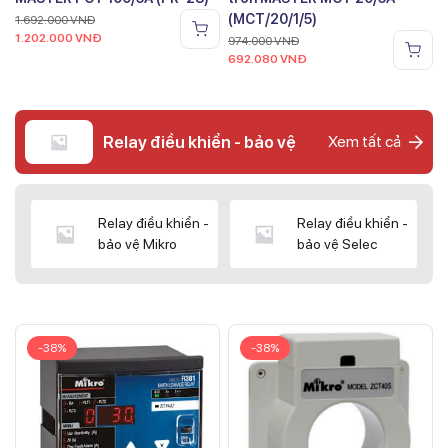
(MCT/20/1/5)
1.692.000
VNĐ
1.202.000
VNĐ
974.000
VNĐ
692.080
VNĐ
Relay điều khiển - bảo vệ
Xem tất cả
Relay điều khiển -
Relay điều khiển -
bảo vệ Mikro
bảo vệ Selec
-38%
-38%