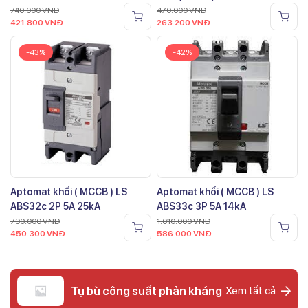
740.000
VNĐ
470.000
VNĐ
421.800
VNĐ
263.200
VNĐ
-43%
-42%
Aptomat khối ( MCCB ) LS
Aptomat khối ( MCCB ) LS
ABS32c 2P 5A 25kA
ABS33c 3P 5A 14kA
790.000
VNĐ
1.010.000
VNĐ
450.300
VNĐ
586.000
VNĐ
Tụ bù công suất phản kháng
Xem tất cả