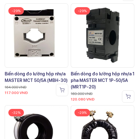
-29%
-29%
Biến dòng đo lường hộp nhựa
Biến dòng đo lường hộp nhựa 1
MASTER MCT 50/5A (MBH-30)
pha MASTER MCT 1P-50/5A
(MRT1P-20)
164.000
VNĐ
117.000
VNĐ
169.000
VNĐ
120.080
VNĐ
-32%
-29%