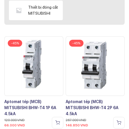
Thiết bị đóng cắt
MITSUBISHI
-45%
-45%
Aptomat tép (MCB)
Aptomat tép (MCB)
MITSUBISHI BHW-T4 1P 6A
MITSUBISHI BHW-T4 2P 6A
4.5kA
4.5kA
120.000
VNĐ
267.000
VNĐ
66.000
VNĐ
146.850
VNĐ