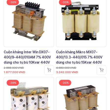
-36%
-35%
Cuộn kháng Inter Win DX07-
Cuộn kháng Mikro MX07-
400/9-440/010AM 7% 400V
400/13.3-440/015 7% 400V
dùng cho tụ bù 10Kvar 440V
dùng cho tụ bù 15Kvar 440V
2.888.000
VNĐ
4.680.000
VNĐ
1.877.000
VNĐ
3.042.000
VNĐ
-38%
-36%