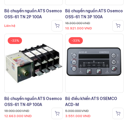
Bộ chuyển nguồn ATS Osemco
Bộ chuyển nguồn ATS Osemco
OSS-61 TN 2P 100A
OSS-61 TN 3P 100A
16.300.000
VNĐ
Liên hệ
10.921.000
VNĐ
-33%
-33%
Bộ chuyển nguồn ATS Osemco
Bộ điều khiển ATS OSEMCO
OSS-61 TN 4P 100A
ACD-M
18.900.000
VNĐ
5.300.000
VNĐ
12.663.000
VNĐ
3.551.000
VNĐ