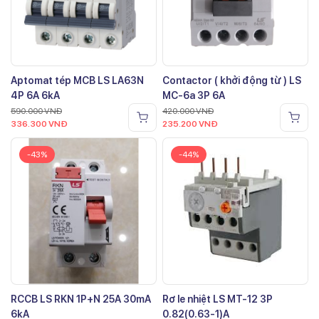
Aptomat tép MCB LS LA63N
Contactor ( khởi động từ ) LS
4P 6A 6kA
MC-6a 3P 6A
590.000
VNĐ
420.000
VNĐ
336.300
VNĐ
235.200
VNĐ
-43%
-44%
RCCB LS RKN 1P+N 25A 30mA
Rơ le nhiệt LS MT-12 3P
6kA
0.82(0.63-1)A