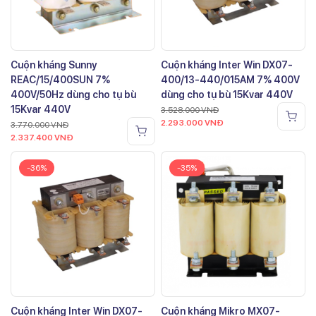
Cuộn kháng Sunny
Cuộn kháng Inter Win DX07-
REAC/15/400SUN 7%
400/13-440/015AM 7% 400V
400V/50Hz dùng cho tụ bù
dùng cho tụ bù 15Kvar 440V
15Kvar 440V
3.528.000
VNĐ
2.293.000
VNĐ
3.770.000
VNĐ
2.337.400
VNĐ
-36%
-35%
Cuộn kháng Inter Win DX07-
Cuộn kháng Mikro MX07-