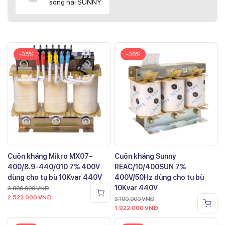
sóng hài SUNNY
-35%
-38%
Cuộn kháng Mikro MX07-
Cuộn kháng Sunny
400/8.9-440/010 7% 400V
REAC/10/400SUN 7%
dùng cho tụ bù 10Kvar 440V
400V/50Hz dùng cho tụ bù
10Kvar 440V
3.880.000
VNĐ
2.522.000
VNĐ
3.100.000
VNĐ
1.922.000
VNĐ