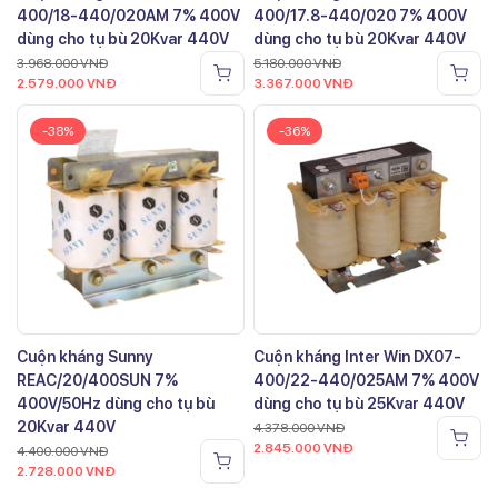
400/18-440/020AM 7% 400V
400/17.8-440/020 7% 400V
dùng cho tụ bù 20Kvar 440V
dùng cho tụ bù 20Kvar 440V
3.968.000
VNĐ
5.180.000
VNĐ
2.579.000
VNĐ
3.367.000
VNĐ
-38%
-36%
Cuộn kháng Sunny
Cuộn kháng Inter Win DX07-
REAC/20/400SUN 7%
400/22-440/025AM 7% 400V
400V/50Hz dùng cho tụ bù
dùng cho tụ bù 25Kvar 440V
20Kvar 440V
4.378.000
VNĐ
2.845.000
VNĐ
4.400.000
VNĐ
2.728.000
VNĐ