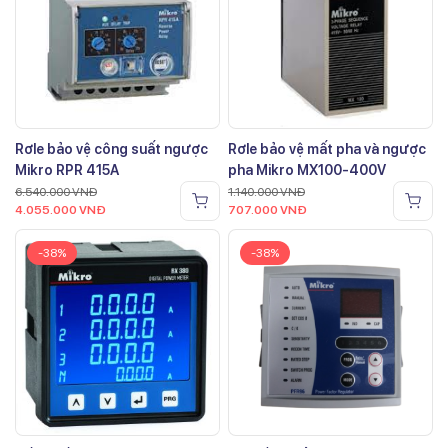
Rơle bảo vệ công suất ngược
Rơle bảo vệ mất pha và ngược
Mikro RPR 415A
pha Mikro MX100-400V
6.540.000
VNĐ
1.140.000
VNĐ
4.055.000
VNĐ
707.000
VNĐ
-38%
-38%