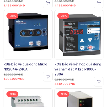
2.320.000
VNĐ
2.320.000
VNĐ
1.439.000
VNĐ
1.439.000
VNĐ
-38%
-38%
Rơle bảo vệ quá dòng Mikro
Rơle bảo vệ kết hợp quá dòng
NX204A-240A
và chạm đất Mikro R1000-
230A
3.220.000
VNĐ
1.997.000
VNĐ
6.680.000
VNĐ
4.142.000
VNĐ
-38%
-38%