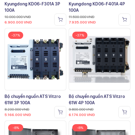
Kyungdong KD06-F301A 3P
Kyungdong KD06-F401A 4P
100A
100A
10.000.000
VNĐ
11.500.000
VNĐ
6.900.000
VNĐ
7.935.000
VNĐ
-37%
-37%
Bộ chuyển nguồn ATS Vitzro
Bộ chuyển nguồn ATS Vitzro
61W 3P 100A
61W 4P 100A
8.200.000
VNĐ
9.800.000
VNĐ
5.166.000
VNĐ
6.174.000
VNĐ
-8%
-8%