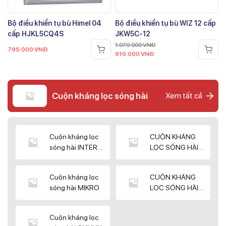
Bộ điều khiển tụ bù Himel 04
Bộ điều khiển tụ bù WIZ 12 cấp
cấp HJKL5CQ4S
JKW5C-12
1.070.000
VNĐ
795.000
VNĐ
910.000
VNĐ
Cuộn kháng lọc sóng hài
Xem tất cả
Cuộn kháng lọc
CUỘN KHÁNG
sóng hài INTER
LỌC SÓNG HÀI
WIN
ELEKTEK
Cuộn kháng lọc
CUỘN KHÁNG
sóng hài MIKRO
LỌC SÓNG HÀI
NUINTEK
Cuộn kháng lọc