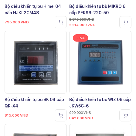
Bộ điều khiển tụ bù Himel 04
Bộ điều khiển tụ bù MIKRO 6
cấp HJKL2CM4S
cấp PFR96-220-50
3.570.000
VNĐ
795.000
VNĐ
2.214.000
VNĐ
-15%
Bộ điều khiển tụ bù SK 04 cấp
Bộ điều khiển tụ bù WIZ 06 cấp
QR-X4
JKW5C-6
990.000
VNĐ
815.000
VNĐ
842.000
VNĐ