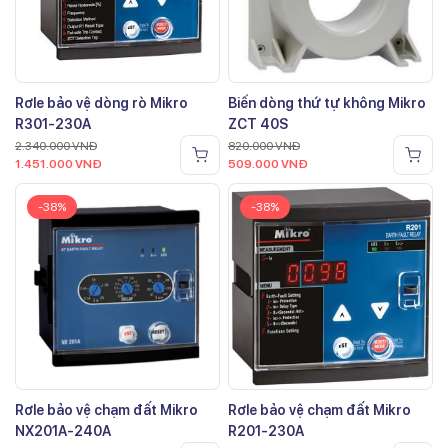
Rơle bảo vệ dòng rò Mikro
Biến dòng thứ tự không Mikro
R301-230A
ZCT 40S
2.340.000
VNĐ
820.000
VNĐ
1.451.000
VNĐ
509.000
VNĐ
-38%
-38%
Rơle bảo vệ chạm đất Mikro
Rơle bảo vệ chạm đất Mikro
NX201A-240A
R201-230A