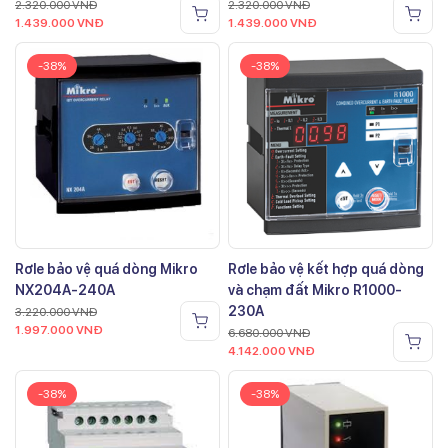
2.320.000
VNĐ
2.320.000
VNĐ
1.439.000
VNĐ
1.439.000
VNĐ
-38%
-38%
Rơle bảo vệ quá dòng Mikro
Rơle bảo vệ kết hợp quá dòng
NX204A-240A
và chạm đất Mikro R1000-
230A
3.220.000
VNĐ
1.997.000
VNĐ
6.680.000
VNĐ
4.142.000
VNĐ
-38%
-38%