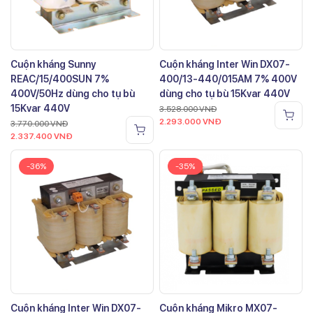
Cuộn kháng Sunny
Cuộn kháng Inter Win DX07-
REAC/15/400SUN 7%
400/13-440/015AM 7% 400V
400V/50Hz dùng cho tụ bù
dùng cho tụ bù 15Kvar 440V
15Kvar 440V
3.528.000
VNĐ
2.293.000
VNĐ
3.770.000
VNĐ
2.337.400
VNĐ
-36%
-35%
Cuộn kháng Inter Win DX07-
Cuộn kháng Mikro MX07-