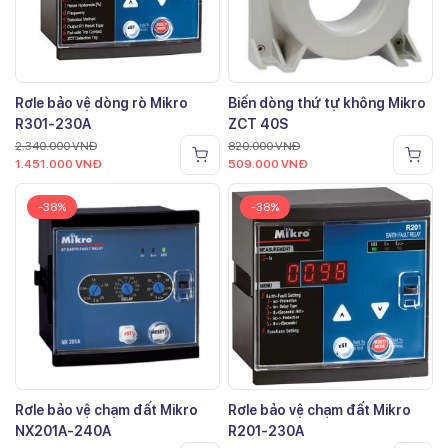
Rơle bảo vệ dòng rò Mikro
Biến dòng thứ tự không Mikro
R301-230A
ZCT 40S
2.340.000
VNĐ
820.000
VNĐ
1.451.000
VNĐ
509.000
VNĐ
-38%
-38%
Rơle bảo vệ chạm đất Mikro
Rơle bảo vệ chạm đất Mikro
NX201A-240A
R201-230A