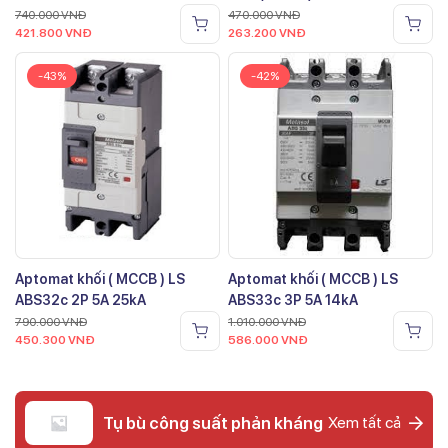
740.000
VNĐ
470.000
VNĐ
421.800
VNĐ
263.200
VNĐ
-43%
-42%
Aptomat khối ( MCCB ) LS
Aptomat khối ( MCCB ) LS
ABS32c 2P 5A 25kA
ABS33c 3P 5A 14kA
790.000
VNĐ
1.010.000
VNĐ
450.300
VNĐ
586.000
VNĐ
Tụ bù công suất phản kháng
Xem tất cả