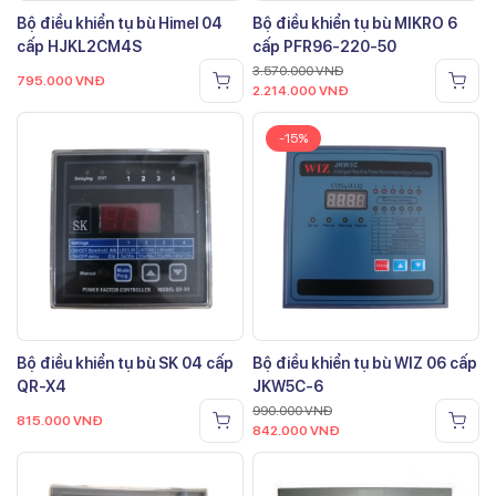
Bộ điều khiển tụ bù Himel 04
Bộ điều khiển tụ bù MIKRO 6
cấp HJKL2CM4S
cấp PFR96-220-50
3.570.000
VNĐ
795.000
VNĐ
2.214.000
VNĐ
-15%
Bộ điều khiển tụ bù SK 04 cấp
Bộ điều khiển tụ bù WIZ 06 cấp
QR-X4
JKW5C-6
990.000
VNĐ
815.000
VNĐ
842.000
VNĐ