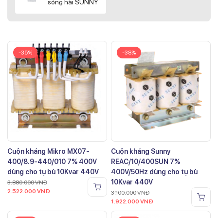
sóng hài SUNNY
-35%
-38%
Cuộn kháng Mikro MX07-
Cuộn kháng Sunny
400/8.9-440/010 7% 400V
REAC/10/400SUN 7%
dùng cho tụ bù 10Kvar 440V
400V/50Hz dùng cho tụ bù
10Kvar 440V
3.880.000
VNĐ
2.522.000
VNĐ
3.100.000
VNĐ
1.922.000
VNĐ