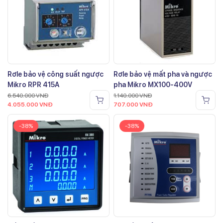
Rơle bảo vệ công suất ngược
Rơle bảo vệ mất pha và ngược
Mikro RPR 415A
pha Mikro MX100-400V
6.540.000
VNĐ
1.140.000
VNĐ
4.055.000
VNĐ
707.000
VNĐ
-38%
-38%