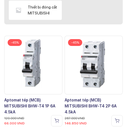
Thiết bị đóng cắt
MITSUBISHI
-45%
-45%
Aptomat tép (MCB)
Aptomat tép (MCB)
MITSUBISHI BHW-T4 1P 6A
MITSUBISHI BHW-T4 2P 6A
4.5kA
4.5kA
120.000
VNĐ
267.000
VNĐ
66.000
VNĐ
146.850
VNĐ