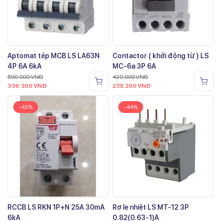
Aptomat tép MCB LS LA63N
Contactor ( khởi động từ ) LS
4P 6A 6kA
MC-6a 3P 6A
590.000
VNĐ
420.000
VNĐ
336.300
VNĐ
235.200
VNĐ
-43%
-44%
RCCB LS RKN 1P+N 25A 30mA
Rơ le nhiệt LS MT-12 3P
6kA
0.82(0.63-1)A