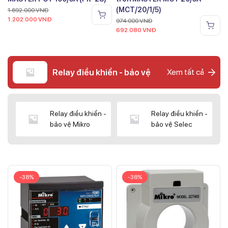
(MCT/20/1/5)
1.692.000
VNĐ
1.202.000
VNĐ
974.000
VNĐ
692.080
VNĐ
Relay điều khiển - bảo vệ
Xem tất cả
Relay điều khiển -
Relay điều khiển -
bảo vệ Mikro
bảo vệ Selec
-38%
-38%