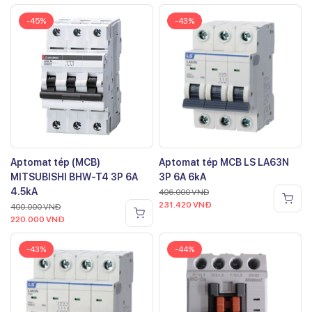
-45%
-43%
Aptomat tép (MCB)
Aptomat tép MCB LS LA63N
MITSUBISHI BHW-T4 3P 6A
3P 6A 6kA
4.5kA
406.000
VNĐ
231.420
VNĐ
400.000
VNĐ
220.000
VNĐ
-43%
-44%