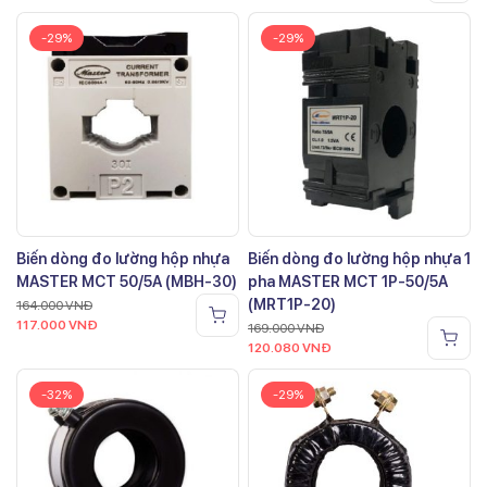
-29%
-29%
Biến dòng đo lường hộp nhựa
Biến dòng đo lường hộp nhựa 1
MASTER MCT 50/5A (MBH-30)
pha MASTER MCT 1P-50/5A
(MRT1P-20)
164.000
VNĐ
117.000
VNĐ
169.000
VNĐ
120.080
VNĐ
-32%
-29%