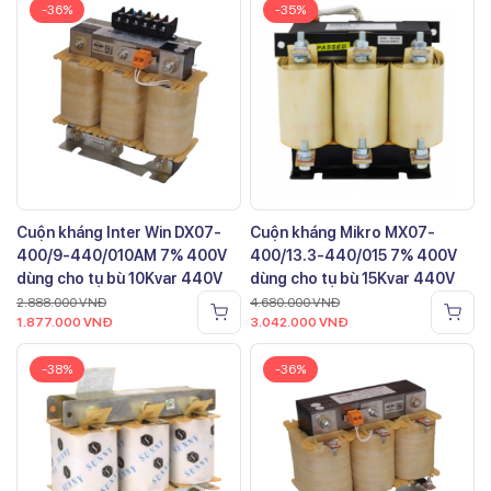
-36%
-35%
Cuộn kháng Inter Win DX07-
Cuộn kháng Mikro MX07-
400/9-440/010AM 7% 400V
400/13.3-440/015 7% 400V
dùng cho tụ bù 10Kvar 440V
dùng cho tụ bù 15Kvar 440V
2.888.000
VNĐ
4.680.000
VNĐ
1.877.000
VNĐ
3.042.000
VNĐ
-38%
-36%