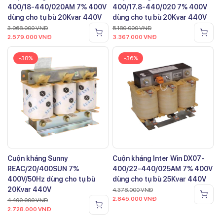
400/18-440/020AM 7% 400V
400/17.8-440/020 7% 400V
dùng cho tụ bù 20Kvar 440V
dùng cho tụ bù 20Kvar 440V
3.968.000
VNĐ
5.180.000
VNĐ
2.579.000
VNĐ
3.367.000
VNĐ
-38%
-36%
Cuộn kháng Sunny
Cuộn kháng Inter Win DX07-
REAC/20/400SUN 7%
400/22-440/025AM 7% 400V
400V/50Hz dùng cho tụ bù
dùng cho tụ bù 25Kvar 440V
20Kvar 440V
4.378.000
VNĐ
2.845.000
VNĐ
4.400.000
VNĐ
2.728.000
VNĐ