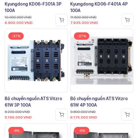
Kyungdong KD06-F301A 3P
Kyungdong KD06-F401A 4P
100A
100A
10.000.000
VNĐ
11.500.000
VNĐ
6.900.000
VNĐ
7.935.000
VNĐ
-37%
-37%
Bộ chuyển nguồn ATS Vitzro
Bộ chuyển nguồn ATS Vitzro
61W 3P 100A
61W 4P 100A
8.200.000
VNĐ
9.800.000
VNĐ
5.166.000
VNĐ
6.174.000
VNĐ
-8%
-8%