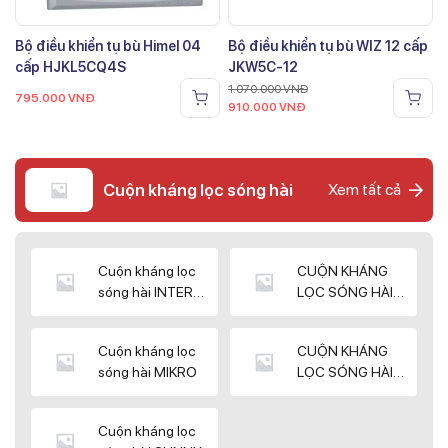
Bộ điều khiển tụ bù Himel 04
Bộ điều khiển tụ bù WIZ 12 cấp
cấp HJKL5CQ4S
JKW5C-12
1.070.000
VNĐ
795.000
VNĐ
910.000
VNĐ
Cuộn kháng lọc sóng hài
Xem tất cả
Cuộn kháng lọc
CUỘN KHÁNG
sóng hài INTER
LỌC SÓNG HÀI
WIN
ELEKTEK
Cuộn kháng lọc
CUỘN KHÁNG
sóng hài MIKRO
LỌC SÓNG HÀI
NUINTEK
Cuộn kháng lọc