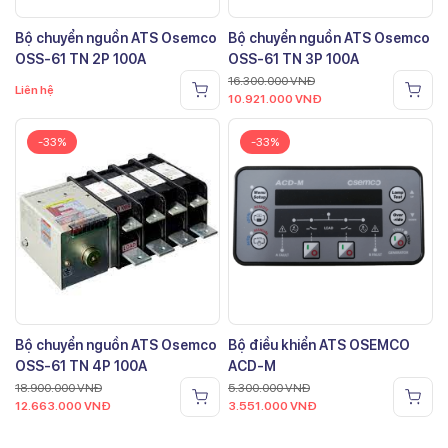
Bộ chuyển nguồn ATS Osemco
Bộ chuyển nguồn ATS Osemco
OSS-61 TN 2P 100A
OSS-61 TN 3P 100A
16.300.000
VNĐ
Liên hệ
10.921.000
VNĐ
-33%
-33%
Bộ chuyển nguồn ATS Osemco
Bộ điều khiển ATS OSEMCO
OSS-61 TN 4P 100A
ACD-M
18.900.000
VNĐ
5.300.000
VNĐ
12.663.000
VNĐ
3.551.000
VNĐ