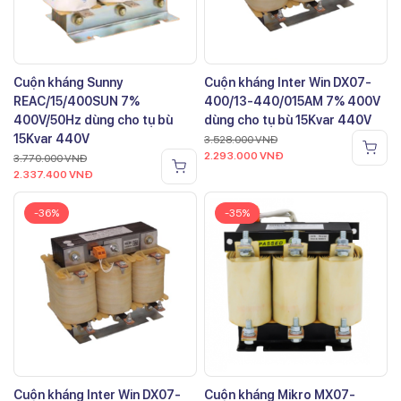
Cuộn kháng Sunny
Cuộn kháng Inter Win DX07-
REAC/15/400SUN 7%
400/13-440/015AM 7% 400V
400V/50Hz dùng cho tụ bù
dùng cho tụ bù 15Kvar 440V
15Kvar 440V
3.528.000
VNĐ
2.293.000
VNĐ
3.770.000
VNĐ
2.337.400
VNĐ
-36%
-35%
Cuộn kháng Inter Win DX07-
Cuộn kháng Mikro MX07-