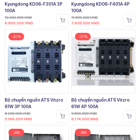
Kyungdong KD06-F301A 3P
Kyungdong KD06-F401A 4P
100A
100A
10.000.000
VNĐ
11.500.000
VNĐ
6.900.000
VNĐ
7.935.000
VNĐ
-37%
-37%
Bộ chuyển nguồn ATS Vitzro
Bộ chuyển nguồn ATS Vitzro
61W 3P 100A
61W 4P 100A
8.200.000
VNĐ
9.800.000
VNĐ
5.166.000
VNĐ
6.174.000
VNĐ
-8%
-8%