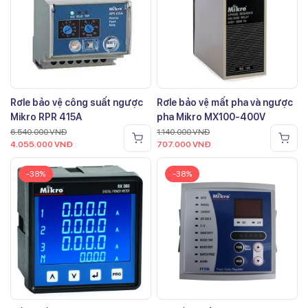
Rơle bảo vệ công suất ngược
Rơle bảo vệ mất pha và ngược
Mikro RPR 415A
pha Mikro MX100-400V
6.540.000
VNĐ
1.140.000
VNĐ
4.055.000
VNĐ
707.000
VNĐ
-38%
-38%