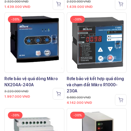
2.320.000
VNĐ
2.320.000
VNĐ
1.439.000
VNĐ
1.439.000
VNĐ
-38%
-38%
Rơle bảo vệ quá dòng Mikro
Rơle bảo vệ kết hợp quá dòng
NX204A-240A
và chạm đất Mikro R1000-
230A
3.220.000
VNĐ
1.997.000
VNĐ
6.680.000
VNĐ
4.142.000
VNĐ
-38%
-38%