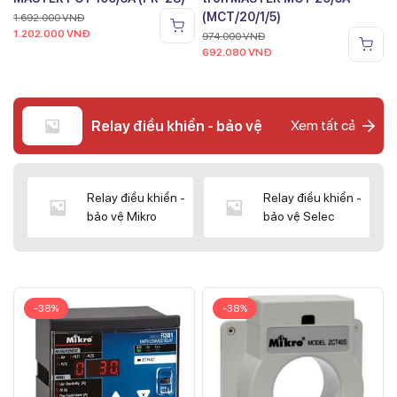
(MCT/20/1/5)
1.692.000
VNĐ
1.202.000
VNĐ
974.000
VNĐ
692.080
VNĐ
Relay điều khiển - bảo vệ
Xem tất cả
Relay điều khiển -
Relay điều khiển -
bảo vệ Mikro
bảo vệ Selec
-38%
-38%