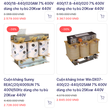
400/18-440/020AM 7% 400V
400/17.8-440/020 7% 400V
dùng cho tụ bù 20Kvar 440V
dùng cho tụ bù 20Kvar 440V
3.968.000
VNĐ
5.180.000
VNĐ
2.579.000
VNĐ
3.367.000
VNĐ
-38%
-36%
Cuộn kháng Sunny
Cuộn kháng Inter Win DX07-
REAC/20/400SUN 7%
400/22-440/025AM 7% 400V
400V/50Hz dùng cho tụ bù
dùng cho tụ bù 25Kvar 440V
20Kvar 440V
4.378.000
VNĐ
2.845.000
VNĐ
4.400.000
VNĐ
2.728.000
VNĐ