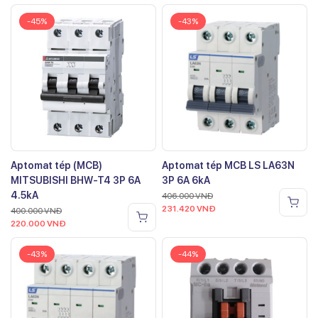
-45%
-43%
Aptomat tép (MCB)
Aptomat tép MCB LS LA63N
MITSUBISHI BHW-T4 3P 6A
3P 6A 6kA
4.5kA
406.000
VNĐ
231.420
VNĐ
400.000
VNĐ
220.000
VNĐ
-43%
-44%