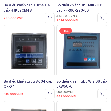
Bộ điều khiển tụ bù Himel 04
Bộ điều khiển tụ bù MIKRO 6
cấp HJKL2CM4S
cấp PFR96-220-50
3.570.000
VNĐ
795.000
VNĐ
2.214.000
VNĐ
-15%
Bộ điều khiển tụ bù SK 04 cấp
Bộ điều khiển tụ bù WIZ 06 cấp
QR-X4
JKW5C-6
990.000
VNĐ
815.000
VNĐ
842.000
VNĐ