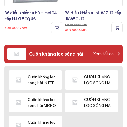
Bộ điều khiển tụ bù Himel 04
Bộ điều khiển tụ bù WIZ 12 cấp
cấp HJKL5CQ4S
JKW5C-12
1.070.000
VNĐ
795.000
VNĐ
910.000
VNĐ
Cuộn kháng lọc sóng hài
Xem tất cả
Cuộn kháng lọc
CUỘN KHÁNG
sóng hài INTER
LỌC SÓNG HÀI
WIN
ELEKTEK
Cuộn kháng lọc
CUỘN KHÁNG
sóng hài MIKRO
LỌC SÓNG HÀI
NUINTEK
Cuộn kháng lọc