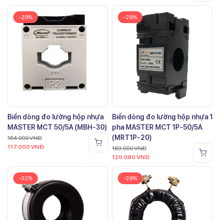
-29%
-29%
Biến dòng đo lường hộp nhựa
Biến dòng đo lường hộp nhựa 1
MASTER MCT 50/5A (MBH-30)
pha MASTER MCT 1P-50/5A
(MRT1P-20)
164.000
VNĐ
117.000
VNĐ
169.000
VNĐ
120.080
VNĐ
-32%
-29%