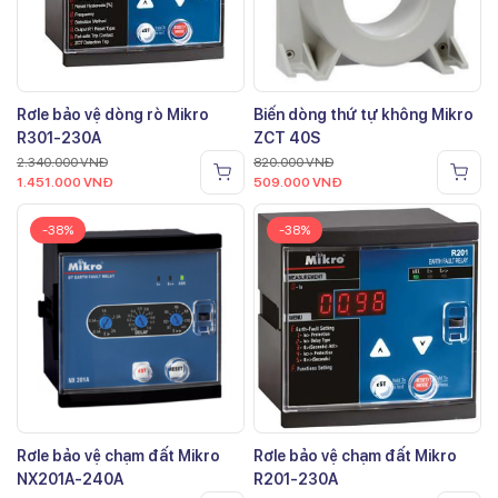
Rơle bảo vệ dòng rò Mikro
Biến dòng thứ tự không Mikro
R301-230A
ZCT 40S
2.340.000
VNĐ
820.000
VNĐ
1.451.000
VNĐ
509.000
VNĐ
-38%
-38%
Rơle bảo vệ chạm đất Mikro
Rơle bảo vệ chạm đất Mikro
NX201A-240A
R201-230A