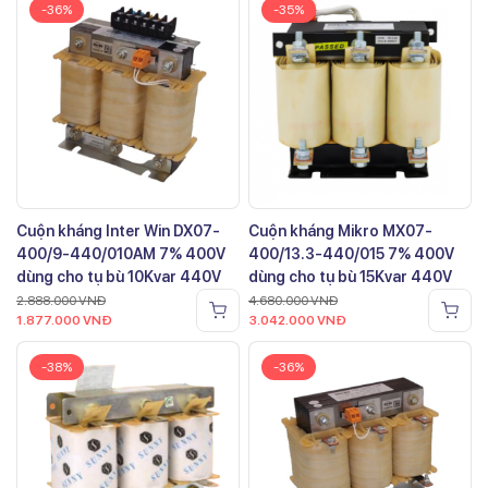
-36%
-35%
Cuộn kháng Inter Win DX07-
Cuộn kháng Mikro MX07-
400/9-440/010AM 7% 400V
400/13.3-440/015 7% 400V
dùng cho tụ bù 10Kvar 440V
dùng cho tụ bù 15Kvar 440V
2.888.000
VNĐ
4.680.000
VNĐ
1.877.000
VNĐ
3.042.000
VNĐ
-38%
-36%