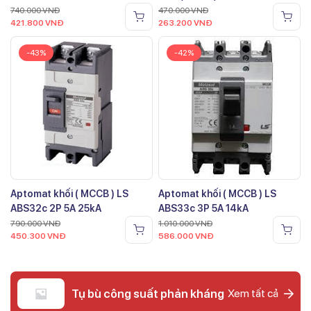
740.000
VNĐ
470.000
VNĐ
421.800
VNĐ
263.200
VNĐ
-43%
-42%
Aptomat khối ( MCCB ) LS
Aptomat khối ( MCCB ) LS
ABS32c 2P 5A 25kA
ABS33c 3P 5A 14kA
790.000
VNĐ
1.010.000
VNĐ
450.300
VNĐ
586.000
VNĐ
Tụ bù công suất phản kháng
Xem tất cả