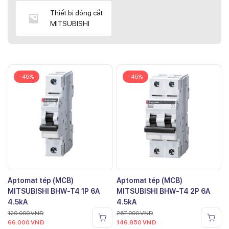
Thiết bị đóng cắt
MITSUBISHI
-45%
-45%
Aptomat tép (MCB)
Aptomat tép (MCB)
MITSUBISHI BHW-T4 1P 6A
MITSUBISHI BHW-T4 2P 6A
4.5kA
4.5kA
120.000
VNĐ
267.000
VNĐ
66.000
VNĐ
146.850
VNĐ