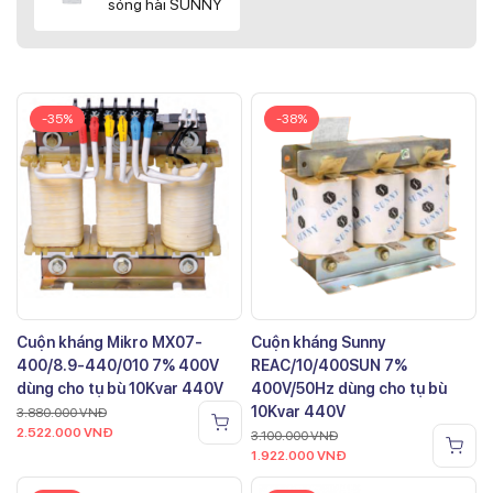
sóng hài SUNNY
-35%
-38%
Cuộn kháng Mikro MX07-
Cuộn kháng Sunny
400/8.9-440/010 7% 400V
REAC/10/400SUN 7%
dùng cho tụ bù 10Kvar 440V
400V/50Hz dùng cho tụ bù
10Kvar 440V
3.880.000
VNĐ
2.522.000
VNĐ
3.100.000
VNĐ
1.922.000
VNĐ