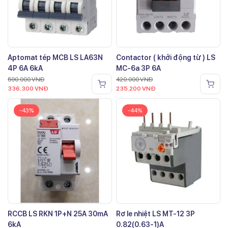
Aptomat tép MCB LS LA63N
Contactor ( khởi động từ ) LS
4P 6A 6kA
MC-6a 3P 6A
590.000
VNĐ
420.000
VNĐ
336.300
VNĐ
235.200
VNĐ
-43%
-44%
RCCB LS RKN 1P+N 25A 30mA
Rơ le nhiệt LS MT-12 3P
6kA
0.82(0.63-1)A