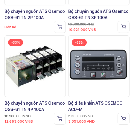
Bộ chuyển nguồn ATS Osemco
Bộ chuyển nguồn ATS Osemco
OSS-61 TN 2P 100A
OSS-61 TN 3P 100A
16.300.000
VNĐ
Liên hệ
10.921.000
VNĐ
-33%
-33%
Bộ chuyển nguồn ATS Osemco
Bộ điều khiển ATS OSEMCO
OSS-61 TN 4P 100A
ACD-M
18.900.000
VNĐ
5.300.000
VNĐ
12.663.000
VNĐ
3.551.000
VNĐ