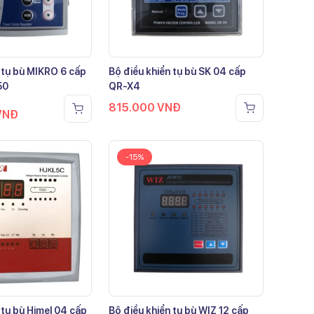
 tụ bù MIKRO 6 cấp
Bộ điều khiển tụ bù SK 04 cấp
50
QR-X4
815.000
VNĐ
VNĐ
-15%
 tụ bù Himel 04 cấp
Bộ điều khiển tụ bù WIZ 12 cấp