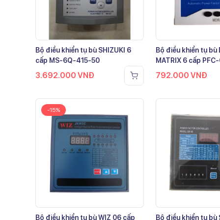
Bộ điều khiển tụ bù SHIZUKI 6
Bộ điều khiển tụ b
cấp MS-6Q-415-50
MATRIX 6 cấp PFC
3.692.000
VNĐ
792.000
VNĐ
-15%
Bộ điều khiển tụ bù WIZ 06 cấp
Bộ điều khiển tụ bù