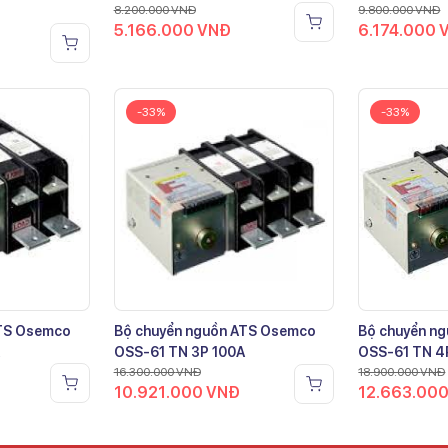
8.200.000
VNĐ
9.800.000
VNĐ
5.166.000
VNĐ
6.174.000
-33%
-33%
ATS Osemco
Bộ chuyển nguồn ATS Osemco
Bộ chuyển n
OSS-61 TN 3P 100A
OSS-61 TN 4
16.300.000
VNĐ
18.900.000
VNĐ
10.921.000
VNĐ
12.663.00