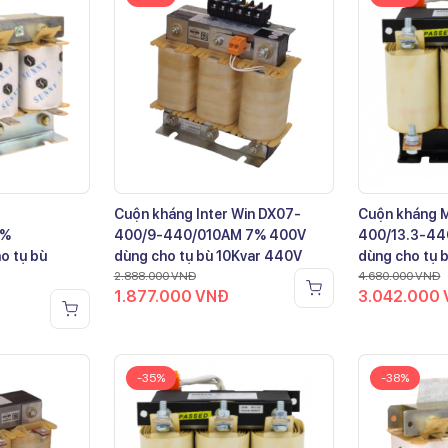
Cuộn kháng Inter Win DX07-
Cuộn kháng 
7%
400/9-440/010AM 7% 400V
400/13.3-44
o tụ bù
dùng cho tụ bù 10Kvar 440V
dùng cho tụ 
2.888.000
VNĐ
4.680.000
VNĐ
1.877.000
VNĐ
3.042.000
-35%
-38%