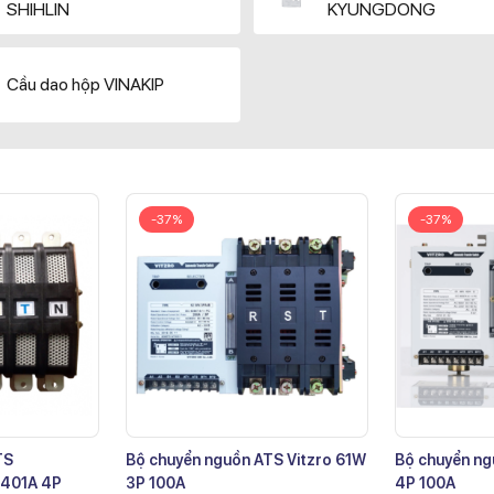
SHIHLIN
KYUNGDONG
Cầu dao hộp VINAKIP
-37%
-37%
TS
Bộ chuyển nguồn ATS Vitzro 61W
Bộ chuyển ng
401A 4P
3P 100A
4P 100A