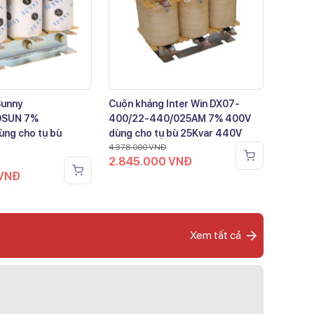
Sunny
Cuộn kháng Inter Win DX07-
0SUN 7%
400/22-440/025AM 7% 400V
ng cho tụ bù
dùng cho tụ bù 25Kvar 440V
4.378.000
VNĐ
2.845.000
VNĐ
VNĐ
Xem tất cả