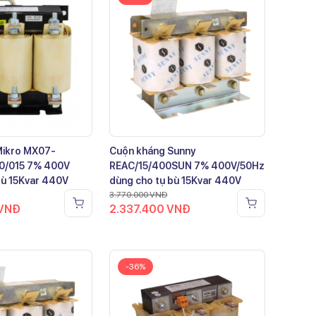
Mikro MX07-
Cuộn kháng Sunny
0/015 7% 400V
REAC/15/400SUN 7% 400V/50Hz
bù 15Kvar 440V
dùng cho tụ bù 15Kvar 440V
3.770.000
VNĐ
VNĐ
2.337.400
VNĐ
-36%