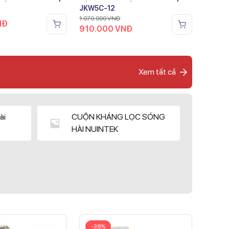
JKW5C-12
1.070.000
VNĐ
NĐ
910.000
VNĐ
Xem tất cả
ài
CUỘN KHÁNG LỌC SÓNG
HÀI NUINTEK
-38%