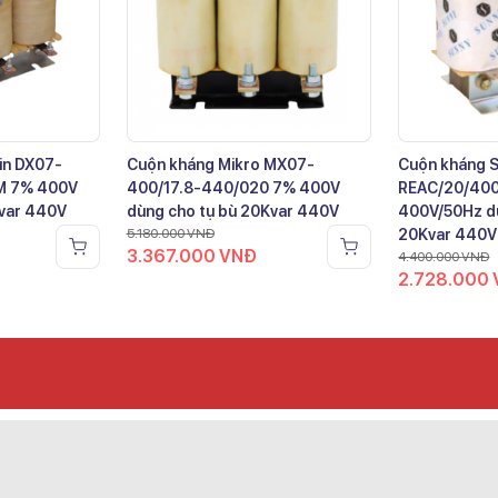
in DX07-
Cuộn kháng Mikro MX07-
Cuộn kháng 
M 7% 400V
400/17.8-440/020 7% 400V
REAC/20/40
Kvar 440V
dùng cho tụ bù 20Kvar 440V
400V/50Hz dù
5.180.000
VNĐ
20Kvar 440V
3.367.000
VNĐ
4.400.000
VNĐ
2.728.000