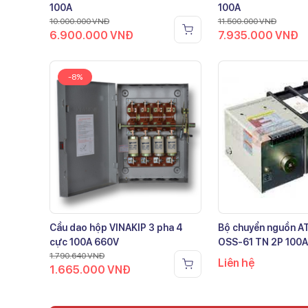
100A
100A
10.000.000
VNĐ
11.500.000
VNĐ
6.900.000
VNĐ
7.935.000
VNĐ
-8%
Cầu dao hộp VINAKIP 3 pha 4
Bộ chuyển nguồn 
cực 100A 660V
OSS-61 TN 2P 100A
1.790.640
VNĐ
Liên hệ
1.665.000
VNĐ