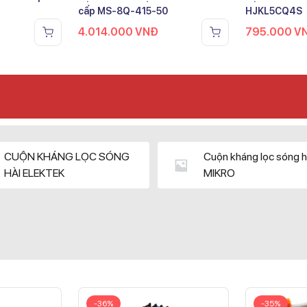
cấp MS-8Q-415-50
HJKL5CQ4S
4.014.000
VNĐ
795.000
V
CUỘN KHÁNG LỌC SÓNG
Cuộn kháng lọc sóng h
HÀI ELEKTEK
MIKRO
-36%
-35%