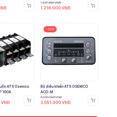
1.307.880
VNĐ
VNĐ
1.216.000
VNĐ
-33%
guồn ATS Osemco
Bộ điều khiển ATS OSEMCO
P 100A
ACD-M
5.300.000
VNĐ
0
VNĐ
3.551.000
VNĐ