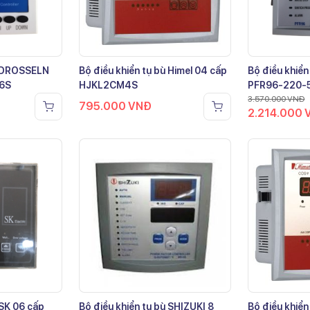
ù DROSSELN
Bộ điều khiển tụ bù Himel 04 cấp
Bộ điều khiển
-6S
HJKL2CM4S
PFR96-220-
3.570.000
VNĐ
795.000
VNĐ
2.214.000
 SK 06 cấp
Bộ điều khiển tụ bù SHIZUKI 8
Bộ điều khiển