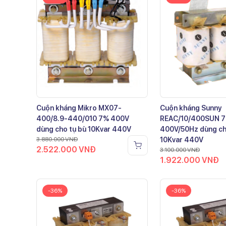
Cuộn kháng Mikro MX07-
Cuộn kháng Sunny
400/8.9-440/010 7% 400V
REAC/10/400SUN 
dùng cho tụ bù 10Kvar 440V
400V/50Hz dùng ch
3.880.000
VNĐ
10Kvar 440V
2.522.000
VNĐ
3.100.000
VNĐ
1.922.000
VNĐ
-36%
-36%