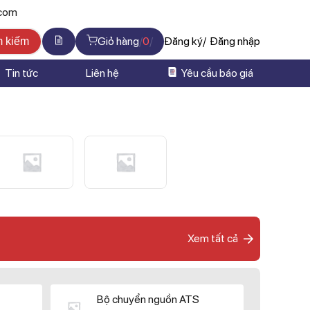
.com
Giỏ hàng
0
Đăng ký
Đăng nhập
m kiếm
Tin tức
Liên hệ
Yêu cầu báo giá
Xem tất cả
Bộ chuyển nguồn ATS