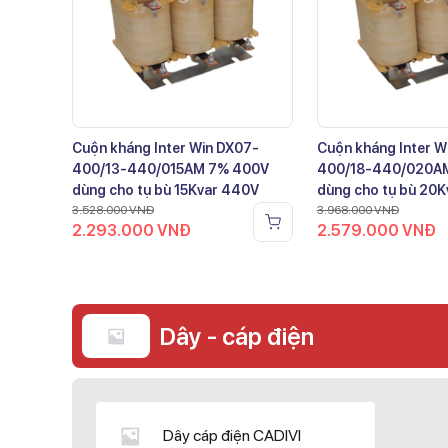
Cuộn kháng Inter Win DX07-
Cuộn kháng Inter W
400/13-440/015AM 7% 400V
400/18-440/020A
dùng cho tụ bù 15Kvar 440V
dùng cho tụ bù 20
3.528.000
VNĐ
3.968.000
VNĐ
2.293.000
VNĐ
2.579.000
VNĐ
Dây - cáp điện
Dây cáp điện CADIVI