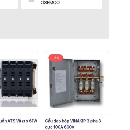
OSEMCO
-8%
uồn ATS Vitzro 61W
Cầu dao hộp VINAKIP 3 pha 3
cực 100A 660V