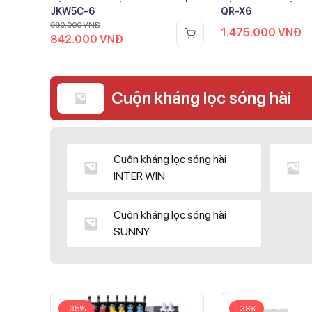
JKW5C-6
QR-X6
990.000
VNĐ
1.475.000
VNĐ
842.000
VNĐ
Cuộn kháng lọc sóng hài
Cuộn kháng lọc sóng hài
INTER WIN
Cuộn kháng lọc sóng hài
SUNNY
-35%
-38%