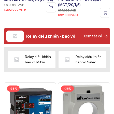
(MCT/20/1/5)
1.692.000
VNĐ
1.202.000
VNĐ
974.000
VNĐ
692.080
VNĐ
Relay điều khiển - bảo vệ
Xem tất cả
Relay điều khiển -
Relay điều khiển -
bảo vệ Mikro
bảo vệ Selec
-38%
-38%