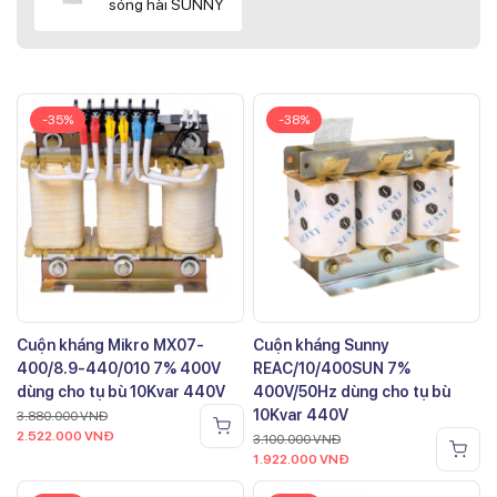
sóng hài SUNNY
-35%
-38%
Cuộn kháng Mikro MX07-
Cuộn kháng Sunny
400/8.9-440/010 7% 400V
REAC/10/400SUN 7%
dùng cho tụ bù 10Kvar 440V
400V/50Hz dùng cho tụ bù
10Kvar 440V
3.880.000
VNĐ
2.522.000
VNĐ
3.100.000
VNĐ
1.922.000
VNĐ