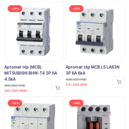
-45%
-43%
Aptomat tép (MCB)
Aptomat tép MCB LS LA63N
MITSUBISHI BHW-T4 3P 6A
3P 6A 6kA
4.5kA
406.000
VNĐ
231.420
VNĐ
400.000
VNĐ
220.000
VNĐ
-43%
-44%