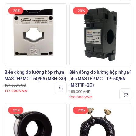
-29%
-29%
Biến dòng đo lường hộp nhựa
Biến dòng đo lường hộp nhựa 1
MASTER MCT 50/5A (MBH-30)
pha MASTER MCT 1P-50/5A
(MRT1P-20)
164.000
VNĐ
117.000
VNĐ
169.000
VNĐ
120.080
VNĐ
-32%
-29%