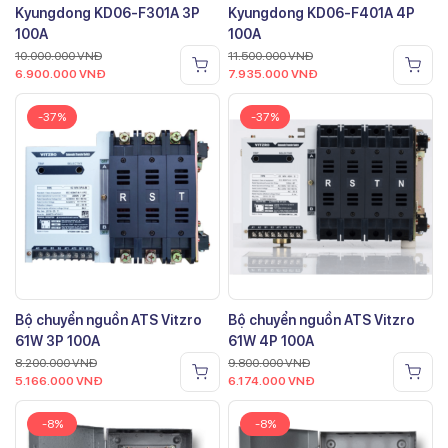
Kyungdong KD06-F301A 3P
Kyungdong KD06-F401A 4P
100A
100A
10.000.000
VNĐ
11.500.000
VNĐ
6.900.000
VNĐ
7.935.000
VNĐ
-37%
-37%
Bộ chuyển nguồn ATS Vitzro
Bộ chuyển nguồn ATS Vitzro
61W 3P 100A
61W 4P 100A
8.200.000
VNĐ
9.800.000
VNĐ
5.166.000
VNĐ
6.174.000
VNĐ
-8%
-8%