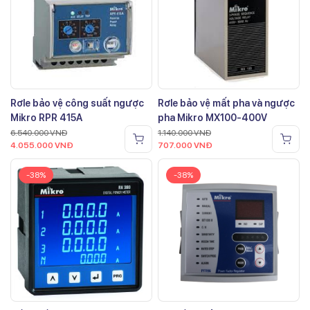
Rơle bảo vệ công suất ngược
Rơle bảo vệ mất pha và ngược
Mikro RPR 415A
pha Mikro MX100-400V
6.540.000
VNĐ
1.140.000
VNĐ
4.055.000
VNĐ
707.000
VNĐ
-38%
-38%