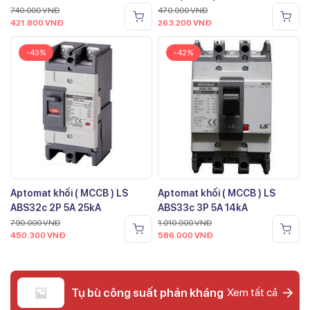
740.000
VNĐ
470.000
VNĐ
421.800
VNĐ
263.200
VNĐ
-43%
-42%
Aptomat khối ( MCCB ) LS
Aptomat khối ( MCCB ) LS
ABS32c 2P 5A 25kA
ABS33c 3P 5A 14kA
790.000
VNĐ
1.010.000
VNĐ
450.300
VNĐ
586.000
VNĐ
Tụ bù công suất phản kháng
Xem tất cả