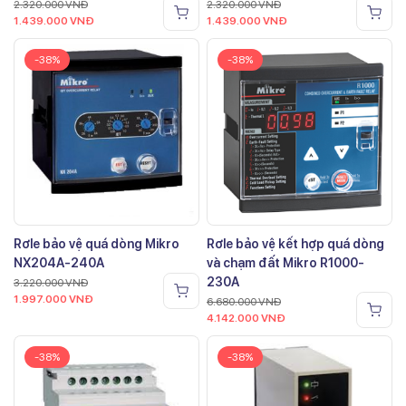
2.320.000
VNĐ
2.320.000
VNĐ
1.439.000
VNĐ
1.439.000
VNĐ
-38%
-38%
Rơle bảo vệ quá dòng Mikro
Rơle bảo vệ kết hợp quá dòng
NX204A-240A
và chạm đất Mikro R1000-
230A
3.220.000
VNĐ
1.997.000
VNĐ
6.680.000
VNĐ
4.142.000
VNĐ
-38%
-38%