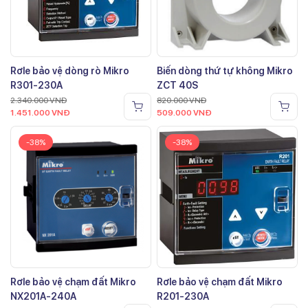
Rơle bảo vệ dòng rò Mikro
Biến dòng thứ tự không Mikro
R301-230A
ZCT 40S
2.340.000
VNĐ
820.000
VNĐ
1.451.000
VNĐ
509.000
VNĐ
-38%
-38%
Rơle bảo vệ chạm đất Mikro
Rơle bảo vệ chạm đất Mikro
NX201A-240A
R201-230A