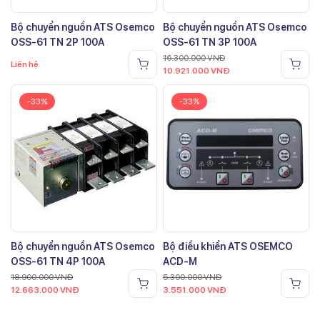
Bộ chuyển nguồn ATS Osemco
Bộ chuyển nguồn ATS Osemco
OSS-61 TN 2P 100A
OSS-61 TN 3P 100A
16.300.000
VNĐ
Liên hệ
10.921.000
VNĐ
-33%
-33%
Bộ chuyển nguồn ATS Osemco
Bộ điều khiển ATS OSEMCO
OSS-61 TN 4P 100A
ACD-M
18.900.000
VNĐ
5.300.000
VNĐ
12.663.000
VNĐ
3.551.000
VNĐ