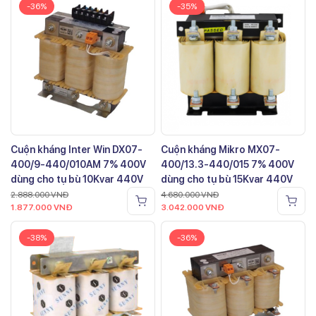
-36%
-35%
Cuộn kháng Inter Win DX07-
Cuộn kháng Mikro MX07-
400/9-440/010AM 7% 400V
400/13.3-440/015 7% 400V
dùng cho tụ bù 10Kvar 440V
dùng cho tụ bù 15Kvar 440V
2.888.000
VNĐ
4.680.000
VNĐ
1.877.000
VNĐ
3.042.000
VNĐ
-38%
-36%