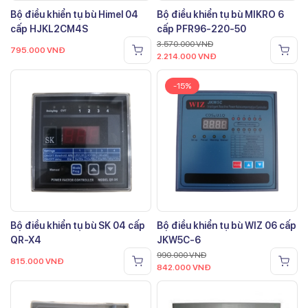
Bộ điều khiển tụ bù Himel 04
Bộ điều khiển tụ bù MIKRO 6
cấp HJKL2CM4S
cấp PFR96-220-50
3.570.000
VNĐ
795.000
VNĐ
2.214.000
VNĐ
-15%
Bộ điều khiển tụ bù SK 04 cấp
Bộ điều khiển tụ bù WIZ 06 cấp
QR-X4
JKW5C-6
990.000
VNĐ
815.000
VNĐ
842.000
VNĐ