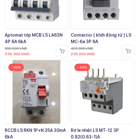
Aptomat tép MCB LS LA63N
Contactor ( khởi động từ ) LS
4P 6A 6kA
MC-6a 3P 6A
590.000
VNĐ
420.000
VNĐ
336.300
VNĐ
235.200
VNĐ
-43%
-44%
RCCB LS RKN 1P+N 25A 30mA
Rơ le nhiệt LS MT-12 3P
6kA
0.82(0.63-1)A