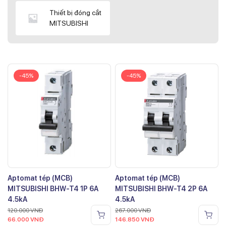
Thiết bị đóng cắt
MITSUBISHI
-45%
-45%
Aptomat tép (MCB)
Aptomat tép (MCB)
MITSUBISHI BHW-T4 1P 6A
MITSUBISHI BHW-T4 2P 6A
4.5kA
4.5kA
120.000
VNĐ
267.000
VNĐ
66.000
VNĐ
146.850
VNĐ