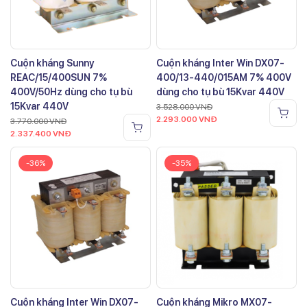
Cuộn kháng Sunny
Cuộn kháng Inter Win DX07-
REAC/15/400SUN 7%
400/13-440/015AM 7% 400V
400V/50Hz dùng cho tụ bù
dùng cho tụ bù 15Kvar 440V
15Kvar 440V
3.528.000
VNĐ
2.293.000
VNĐ
3.770.000
VNĐ
2.337.400
VNĐ
-36%
-35%
Cuộn kháng Inter Win DX07-
Cuộn kháng Mikro MX07-