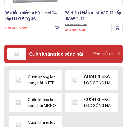
Bộ điều khiển tụ bù Himel 04
Bộ điều khiển tụ bù WIZ 12 cấp
cấp HJKL5CQ4S
JKW5C-12
1.070.000
VNĐ
795.000
VNĐ
910.000
VNĐ
Cuộn kháng lọc sóng hài
Xem tất cả
Cuộn kháng lọc
CUỘN KHÁNG
sóng hài INTER
LỌC SÓNG HÀI
WIN
ELEKTEK
Cuộn kháng lọc
CUỘN KHÁNG
sóng hài MIKRO
LỌC SÓNG HÀI
NUINTEK
Cuộn kháng lọc