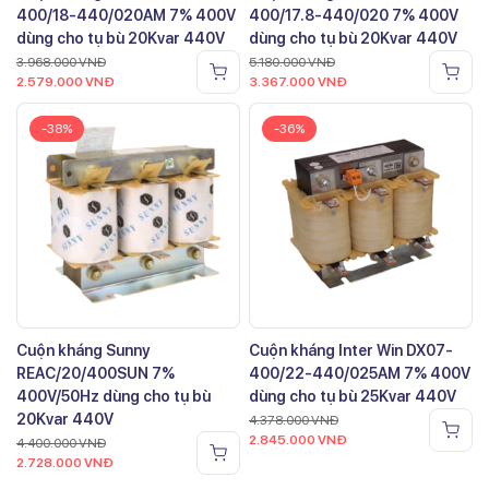
400/18-440/020AM 7% 400V
400/17.8-440/020 7% 400V
dùng cho tụ bù 20Kvar 440V
dùng cho tụ bù 20Kvar 440V
3.968.000
VNĐ
5.180.000
VNĐ
2.579.000
VNĐ
3.367.000
VNĐ
-38%
-36%
Cuộn kháng Sunny
Cuộn kháng Inter Win DX07-
REAC/20/400SUN 7%
400/22-440/025AM 7% 400V
400V/50Hz dùng cho tụ bù
dùng cho tụ bù 25Kvar 440V
20Kvar 440V
4.378.000
VNĐ
2.845.000
VNĐ
4.400.000
VNĐ
2.728.000
VNĐ