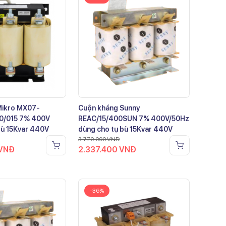
Mikro MX07-
Cuộn kháng Sunny
0/015 7% 400V
REAC/15/400SUN 7% 400V/50Hz
bù 15Kvar 440V
dùng cho tụ bù 15Kvar 440V
3.770.000
VNĐ
VNĐ
2.337.400
VNĐ
-36%