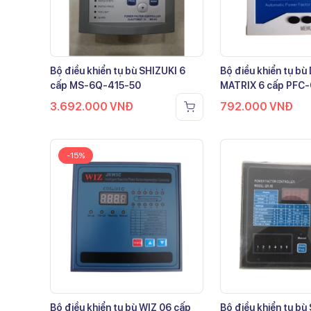
Bộ điều khiển tụ bù SHIZUKI 6
Bộ điều khiển tụ b
cấp MS-6Q-415-50
MATRIX 6 cấp PFC
3.692.000
VNĐ
792.000
VNĐ
-15%
Bộ điều khiển tụ bù WIZ 06 cấp
Bộ điều khiển tụ bù