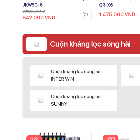
JKW5C-6
QR-X6
990.000
VNĐ
1.475.000
VNĐ
842.000
VNĐ
Cuộn kháng lọc sóng hài
Cuộn kháng lọc sóng hài
INTER WIN
Cuộn kháng lọc sóng hài
SUNNY
-35%
-38%