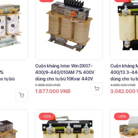
Cuộn kháng Inter Win DX07-
Cuộn kháng 
7%
400/9-440/010AM 7% 400V
400/13.3-44
o tụ bù
dùng cho tụ bù 10Kvar 440V
dùng cho tụ 
2.888.000
VNĐ
4.680.000
VNĐ
1.877.000
VNĐ
3.042.000
-35%
-38%