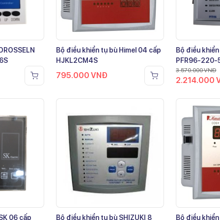
ù DROSSELN
Bộ điều khiển tụ bù Himel 04 cấp
Bộ điều khiển
-6S
HJKL2CM4S
PFR96-220-
3.570.000
VNĐ
795.000
VNĐ
2.214.000
 SK 06 cấp
Bộ điều khiển tụ bù SHIZUKI 8
Bộ điều khiển