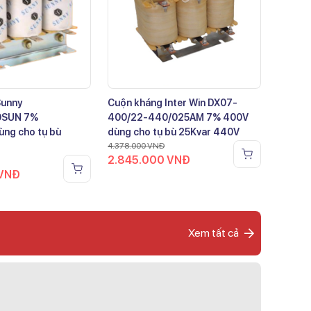
Sunny
Cuộn kháng Inter Win DX07-
0SUN 7%
400/22-440/025AM 7% 400V
ng cho tụ bù
dùng cho tụ bù 25Kvar 440V
4.378.000
VNĐ
2.845.000
VNĐ
VNĐ
Xem tất cả