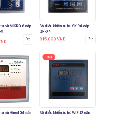
 tụ bù MIKRO 6 cấp
Bộ điều khiển tụ bù SK 04 cấp
50
QR-X4
815.000
VNĐ
VNĐ
-15%
 tụ bù Himel 04 cấp
Bộ điều khiển tụ bù WIZ 12 cấp