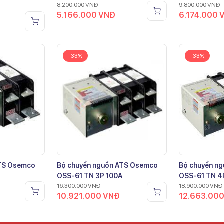
8.200.000
VNĐ
9.800.000
VNĐ
5.166.000
VNĐ
6.174.000
-33%
-33%
ATS Osemco
Bộ chuyển nguồn ATS Osemco
Bộ chuyển n
OSS-61 TN 3P 100A
OSS-61 TN 4
16.300.000
VNĐ
18.900.000
VNĐ
10.921.000
VNĐ
12.663.00