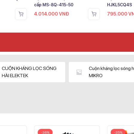
cấp MS-8Q-415-50
HJKL5CQ4S
4.014.000
VNĐ
795.000
V
CUỘN KHÁNG LỌC SÓNG
Cuộn kháng lọc sóng h
HÀI ELEKTEK
MIKRO
-36%
-35%