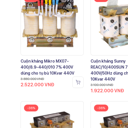
Cuộn kháng Mikro MX07-
Cuộn kháng Sunny
400/8.9-440/010 7% 400V
REAC/10/400SUN 
dùng cho tụ bù 10Kvar 440V
400V/50Hz dùng ch
3.880.000
VNĐ
10Kvar 440V
2.522.000
VNĐ
3.100.000
VNĐ
1.922.000
VNĐ
-36%
-36%