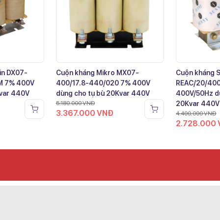
in DX07-
Cuộn kháng Mikro MX07-
Cuộn kháng 
M 7% 400V
400/17.8-440/020 7% 400V
REAC/20/40
Kvar 440V
dùng cho tụ bù 20Kvar 440V
400V/50Hz dù
5.180.000
VNĐ
20Kvar 440V
3.367.000
VNĐ
4.400.000
VNĐ
2.728.000