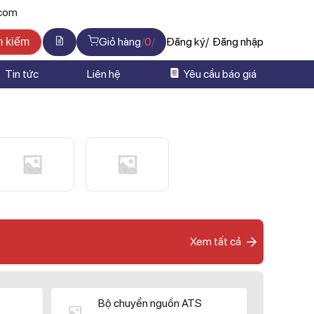
.com
Giỏ hàng
0
Đăng ký
Đăng nhập
m kiếm
Tin tức
Liên hệ
Yêu cầu báo giá
Xem tất cả
Bộ chuyển nguồn ATS