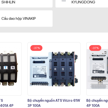
SHIHLIN
KYUNGDONG
Cầu dao hộp VINAKIP
-37%
-37%
TS
Bộ chuyển nguồn ATS Vitzro 61W
Bộ chuyển ng
401A 4P
3P 100A
4P 100A