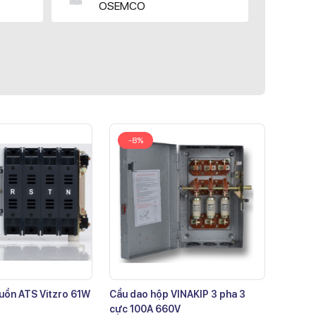
OSEMCO
-8%
uồn ATS Vitzro 61W
Cầu dao hộp VINAKIP 3 pha 3
cực 100A 660V