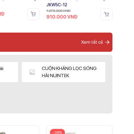
JKW5C-12
1.070.000
VNĐ
NĐ
910.000
VNĐ
Xem tất cả
ài
CUỘN KHÁNG LỌC SÓNG
HÀI NUINTEK
-38%