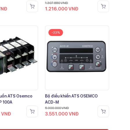
1.307.880
VNĐ
VNĐ
1.216.000
VNĐ
-33%
guồn ATS Osemco
Bộ điều khiển ATS OSEMCO
P 100A
ACD-M
5.300.000
VNĐ
0
VNĐ
3.551.000
VNĐ