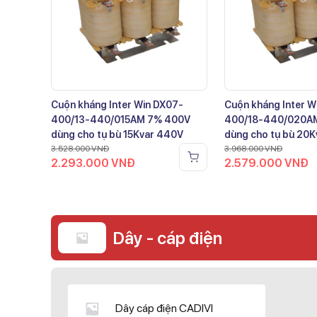
Cuộn kháng Inter Win DX07-
Cuộn kháng Inter W
400/13-440/015AM 7% 400V
400/18-440/020A
dùng cho tụ bù 15Kvar 440V
dùng cho tụ bù 20
3.528.000
VNĐ
3.968.000
VNĐ
2.293.000
VNĐ
2.579.000
VNĐ
Dây - cáp điện
Dây cáp điện CADIVI