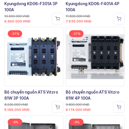
Kyungdong KD06-F301A 3P
Kyungdong KD06-F401A 4P
100A
100A
10.000.000
VNĐ
11.500.000
VNĐ
6.900.000
VNĐ
7.935.000
VNĐ
-37%
-37%
Bộ chuyển nguồn ATS Vitzro
Bộ chuyển nguồn ATS Vitzro
61W 3P 100A
61W 4P 100A
8.200.000
VNĐ
9.800.000
VNĐ
5.166.000
VNĐ
6.174.000
VNĐ
-8%
-8%