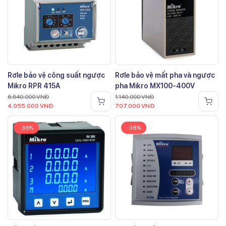
Rơle bảo vệ công suất ngược
Rơle bảo vệ mất pha và ngược
Mikro RPR 415A
pha Mikro MX100-400V
6.540.000
VNĐ
1.140.000
VNĐ
4.055.000
VNĐ
707.000
VNĐ
-38%
-38%