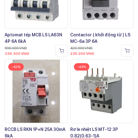
Aptomat tép MCB LS LA63N
Contactor ( khởi động từ ) LS
4P 6A 6kA
MC-6a 3P 6A
590.000
VNĐ
420.000
VNĐ
336.300
VNĐ
235.200
VNĐ
-43%
-44%
RCCB LS RKN 1P+N 25A 30mA
Rơ le nhiệt LS MT-12 3P
6kA
0.82(0.63-1)A