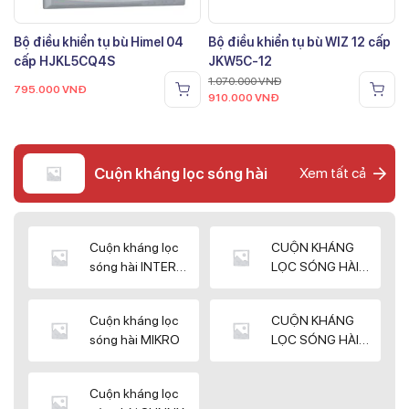
Bộ điều khiển tụ bù Himel 04
Bộ điều khiển tụ bù WIZ 12 cấp
cấp HJKL5CQ4S
JKW5C-12
1.070.000
VNĐ
795.000
VNĐ
910.000
VNĐ
Cuộn kháng lọc sóng hài
Xem tất cả
Cuộn kháng lọc
CUỘN KHÁNG
sóng hài INTER
LỌC SÓNG HÀI
WIN
ELEKTEK
Cuộn kháng lọc
CUỘN KHÁNG
sóng hài MIKRO
LỌC SÓNG HÀI
NUINTEK
Cuộn kháng lọc