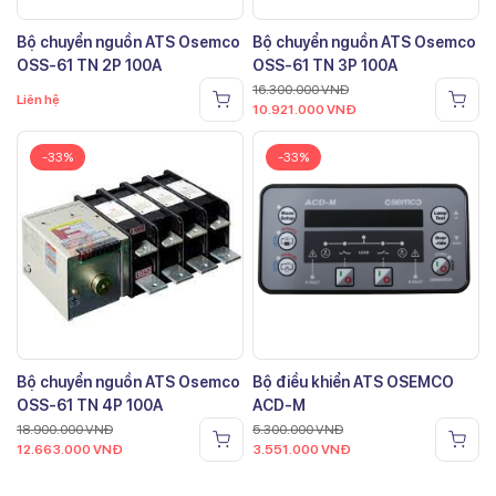
Bộ chuyển nguồn ATS Osemco
Bộ chuyển nguồn ATS Osemco
OSS-61 TN 2P 100A
OSS-61 TN 3P 100A
16.300.000
VNĐ
Liên hệ
10.921.000
VNĐ
-33%
-33%
Bộ chuyển nguồn ATS Osemco
Bộ điều khiển ATS OSEMCO
OSS-61 TN 4P 100A
ACD-M
18.900.000
VNĐ
5.300.000
VNĐ
12.663.000
VNĐ
3.551.000
VNĐ