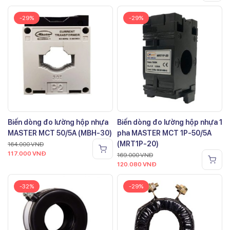
-29%
-29%
Biến dòng đo lường hộp nhựa
Biến dòng đo lường hộp nhựa 1
MASTER MCT 50/5A (MBH-30)
pha MASTER MCT 1P-50/5A
(MRT1P-20)
164.000
VNĐ
117.000
VNĐ
169.000
VNĐ
120.080
VNĐ
-32%
-29%