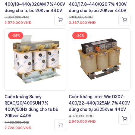
400/18-440/020AM 7% 400V
400/17.8-440/020 7% 400V
dùng cho tụ bù 20Kvar 440V
dùng cho tụ bù 20Kvar 440V
3.968.000
VNĐ
5.180.000
VNĐ
2.579.000
VNĐ
3.367.000
VNĐ
-38%
-36%
Cuộn kháng Sunny
Cuộn kháng Inter Win DX07-
REAC/20/400SUN 7%
400/22-440/025AM 7% 400V
400V/50Hz dùng cho tụ bù
dùng cho tụ bù 25Kvar 440V
20Kvar 440V
4.378.000
VNĐ
2.845.000
VNĐ
4.400.000
VNĐ
2.728.000
VNĐ