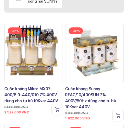
sóng hài SUNNY
-35%
-38%
Cuộn kháng Mikro MX07-
Cuộn kháng Sunny
400/8.9-440/010 7% 400V
REAC/10/400SUN 7%
dùng cho tụ bù 10Kvar 440V
400V/50Hz dùng cho tụ bù
10Kvar 440V
3.880.000
VNĐ
2.522.000
VNĐ
3.100.000
VNĐ
1.922.000
VNĐ