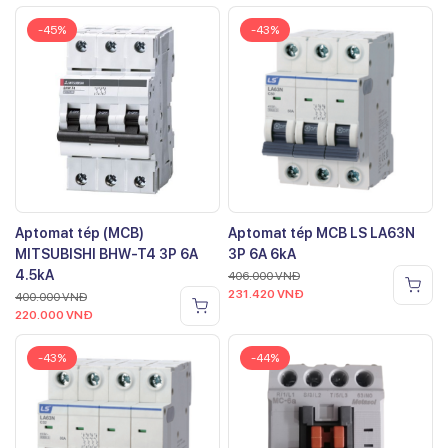
-45%
-43%
Aptomat tép (MCB)
Aptomat tép MCB LS LA63N
MITSUBISHI BHW-T4 3P 6A
3P 6A 6kA
4.5kA
406.000
VNĐ
231.420
VNĐ
400.000
VNĐ
220.000
VNĐ
-43%
-44%