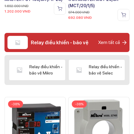
(MCT/20/1/5)
1.692.000
VNĐ
1.202.000
VNĐ
974.000
VNĐ
692.080
VNĐ
Relay điều khiển - bảo vệ
Xem tất cả
Relay điều khiển -
Relay điều khiển -
bảo vệ Mikro
bảo vệ Selec
-38%
-38%