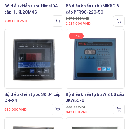
Bộ điều khiển tụ bù Himel 04
Bộ điều khiển tụ bù MIKRO 6
cấp HJKL2CM4S
cấp PFR96-220-50
3.570.000
VNĐ
795.000
VNĐ
2.214.000
VNĐ
-15%
Bộ điều khiển tụ bù SK 04 cấp
Bộ điều khiển tụ bù WIZ 06 cấp
QR-X4
JKW5C-6
990.000
VNĐ
815.000
VNĐ
842.000
VNĐ