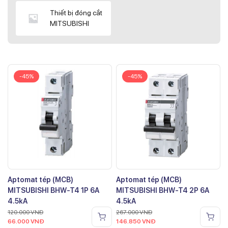
Thiết bị đóng cắt
MITSUBISHI
-45%
-45%
Aptomat tép (MCB)
Aptomat tép (MCB)
MITSUBISHI BHW-T4 1P 6A
MITSUBISHI BHW-T4 2P 6A
4.5kA
4.5kA
120.000
VNĐ
267.000
VNĐ
66.000
VNĐ
146.850
VNĐ