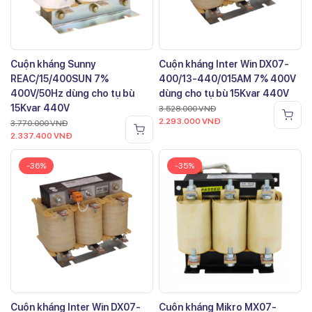
Cuộn kháng Sunny
Cuộn kháng Inter Win DX07-
REAC/15/400SUN 7%
400/13-440/015AM 7% 400V
400V/50Hz dùng cho tụ bù
dùng cho tụ bù 15Kvar 440V
15Kvar 440V
3.528.000
VNĐ
2.293.000
VNĐ
3.770.000
VNĐ
2.337.400
VNĐ
-36%
-35%
Cuộn kháng Inter Win DX07-
Cuộn kháng Mikro MX07-