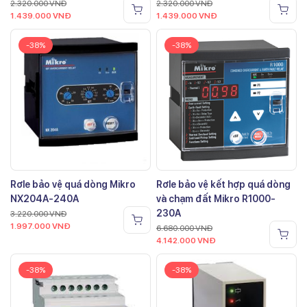
2.320.000
VNĐ
2.320.000
VNĐ
1.439.000
VNĐ
1.439.000
VNĐ
-38%
-38%
Rơle bảo vệ quá dòng Mikro
Rơle bảo vệ kết hợp quá dòng
NX204A-240A
và chạm đất Mikro R1000-
230A
3.220.000
VNĐ
1.997.000
VNĐ
6.680.000
VNĐ
4.142.000
VNĐ
-38%
-38%