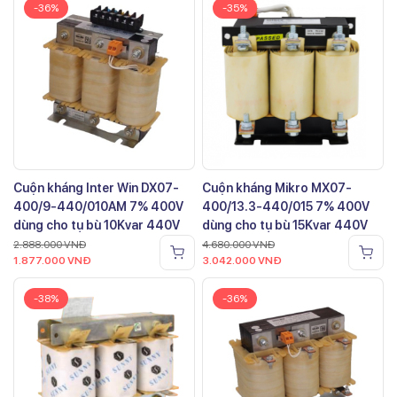
-36%
-35%
Cuộn kháng Inter Win DX07-
Cuộn kháng Mikro MX07-
400/9-440/010AM 7% 400V
400/13.3-440/015 7% 400V
dùng cho tụ bù 10Kvar 440V
dùng cho tụ bù 15Kvar 440V
2.888.000
VNĐ
4.680.000
VNĐ
1.877.000
VNĐ
3.042.000
VNĐ
-38%
-36%