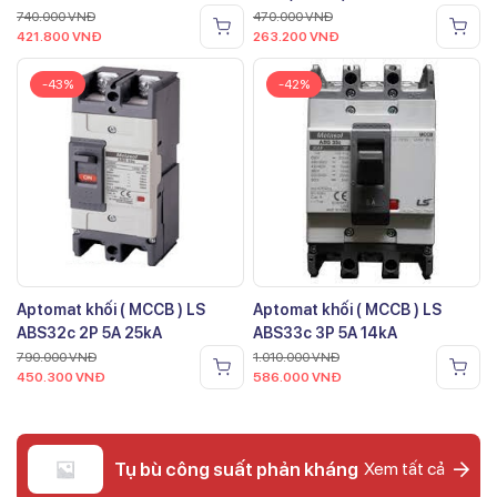
740.000
VNĐ
470.000
VNĐ
421.800
VNĐ
263.200
VNĐ
-43%
-42%
Aptomat khối ( MCCB ) LS
Aptomat khối ( MCCB ) LS
ABS32c 2P 5A 25kA
ABS33c 3P 5A 14kA
790.000
VNĐ
1.010.000
VNĐ
450.300
VNĐ
586.000
VNĐ
Tụ bù công suất phản kháng
Xem tất cả