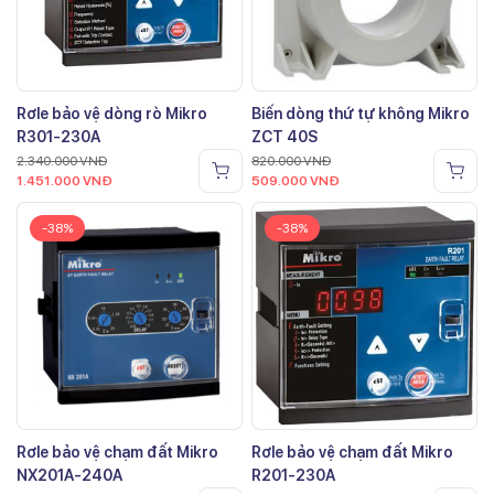
Rơle bảo vệ dòng rò Mikro
Biến dòng thứ tự không Mikro
R301-230A
ZCT 40S
2.340.000
VNĐ
820.000
VNĐ
1.451.000
VNĐ
509.000
VNĐ
-38%
-38%
Rơle bảo vệ chạm đất Mikro
Rơle bảo vệ chạm đất Mikro
NX201A-240A
R201-230A