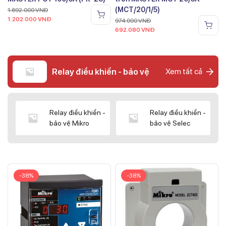
(MCT/20/1/5)
1.692.000
VNĐ
1.202.000
VNĐ
974.000
VNĐ
692.080
VNĐ
Relay điều khiển - bảo vệ
Xem tất cả
Relay điều khiển -
Relay điều khiển -
bảo vệ Mikro
bảo vệ Selec
-38%
-38%