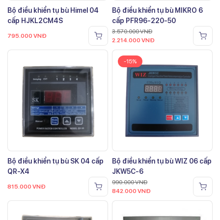
Bộ điều khiển tụ bù Himel 04
Bộ điều khiển tụ bù MIKRO 6
cấp HJKL2CM4S
cấp PFR96-220-50
3.570.000
VNĐ
795.000
VNĐ
2.214.000
VNĐ
-15%
Bộ điều khiển tụ bù SK 04 cấp
Bộ điều khiển tụ bù WIZ 06 cấp
QR-X4
JKW5C-6
990.000
VNĐ
815.000
VNĐ
842.000
VNĐ