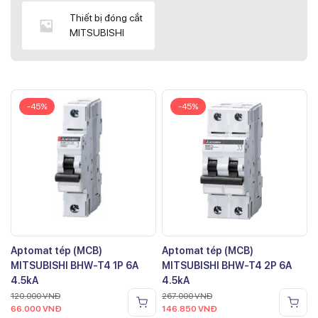
Thiết bị đóng cắt
MITSUBISHI
-45%
-45%
Aptomat tép (MCB)
Aptomat tép (MCB)
MITSUBISHI BHW-T4 1P 6A
MITSUBISHI BHW-T4 2P 6A
4.5kA
4.5kA
120.000
VNĐ
267.000
VNĐ
66.000
VNĐ
146.850
VNĐ