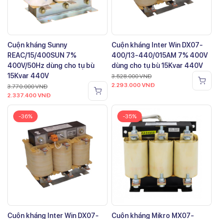
Cuộn kháng Sunny
Cuộn kháng Inter Win DX07-
REAC/15/400SUN 7%
400/13-440/015AM 7% 400V
400V/50Hz dùng cho tụ bù
dùng cho tụ bù 15Kvar 440V
15Kvar 440V
3.528.000
VNĐ
2.293.000
VNĐ
3.770.000
VNĐ
2.337.400
VNĐ
-36%
-35%
Cuộn kháng Inter Win DX07-
Cuộn kháng Mikro MX07-