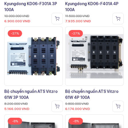
Kyungdong KD06-F301A 3P
Kyungdong KD06-F401A 4P
100A
100A
10.000.000
VNĐ
11.500.000
VNĐ
6.900.000
VNĐ
7.935.000
VNĐ
-37%
-37%
Bộ chuyển nguồn ATS Vitzro
Bộ chuyển nguồn ATS Vitzro
61W 3P 100A
61W 4P 100A
8.200.000
VNĐ
9.800.000
VNĐ
5.166.000
VNĐ
6.174.000
VNĐ
-8%
-8%