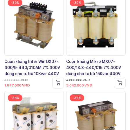
-36%
-35%
Cuộn kháng Inter Win DX07-
Cuộn kháng Mikro MX07-
400/9-440/010AM 7% 400V
400/13.3-440/015 7% 400V
dùng cho tụ bù 10Kvar 440V
dùng cho tụ bù 15Kvar 440V
2.888.000
VNĐ
4.680.000
VNĐ
1.877.000
VNĐ
3.042.000
VNĐ
-38%
-36%