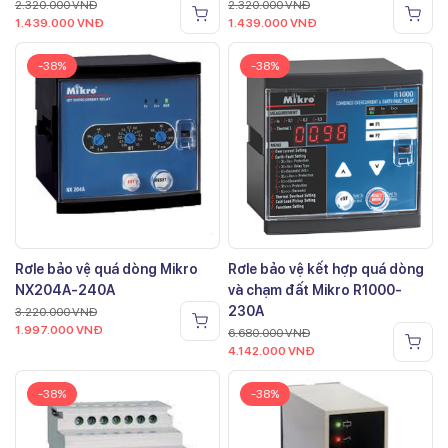
2.320.000
VNĐ
2.320.000
VNĐ
1.439.000
VNĐ
1.439.000
VNĐ
-38%
-38%
Rơle bảo vệ quá dòng Mikro
Rơle bảo vệ kết hợp quá dòng
NX204A-240A
và chạm đất Mikro R1000-
230A
3.220.000
VNĐ
1.997.000
VNĐ
6.680.000
VNĐ
4.142.000
VNĐ
-38%
-38%