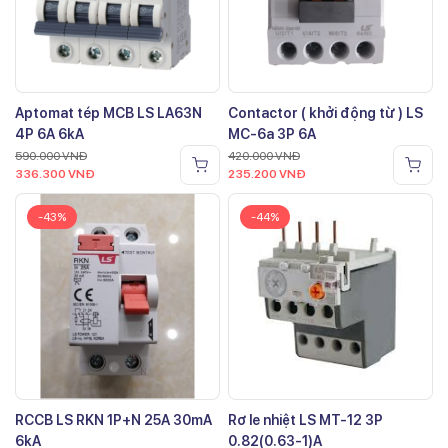
Aptomat tép MCB LS LA63N
Contactor ( khởi động từ ) LS
4P 6A 6kA
MC-6a 3P 6A
590.000
VNĐ
420.000
VNĐ
336.300
VNĐ
235.200
VNĐ
-43%
-44%
RCCB LS RKN 1P+N 25A 30mA
Rơ le nhiệt LS MT-12 3P
6kA
0.82(0.63-1)A