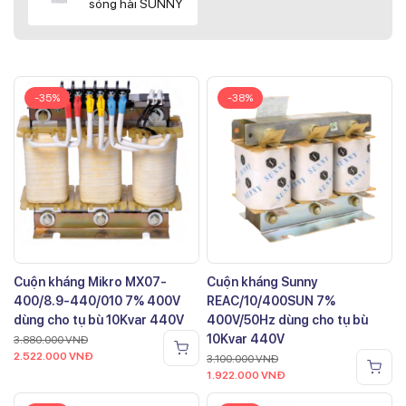
sóng hài SUNNY
-35%
-38%
Cuộn kháng Mikro MX07-
Cuộn kháng Sunny
400/8.9-440/010 7% 400V
REAC/10/400SUN 7%
dùng cho tụ bù 10Kvar 440V
400V/50Hz dùng cho tụ bù
10Kvar 440V
3.880.000
VNĐ
2.522.000
VNĐ
3.100.000
VNĐ
1.922.000
VNĐ