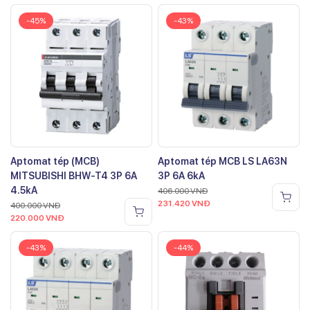
-45%
-43%
Aptomat tép (MCB)
Aptomat tép MCB LS LA63N
MITSUBISHI BHW-T4 3P 6A
3P 6A 6kA
4.5kA
406.000
VNĐ
231.420
VNĐ
400.000
VNĐ
220.000
VNĐ
-43%
-44%