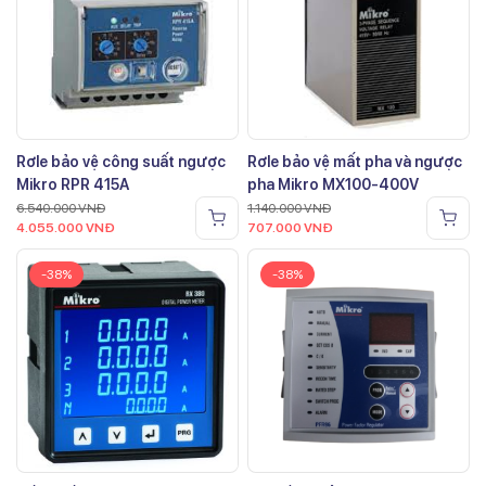
Rơle bảo vệ công suất ngược
Rơle bảo vệ mất pha và ngược
Mikro RPR 415A
pha Mikro MX100-400V
6.540.000
VNĐ
1.140.000
VNĐ
4.055.000
VNĐ
707.000
VNĐ
-38%
-38%