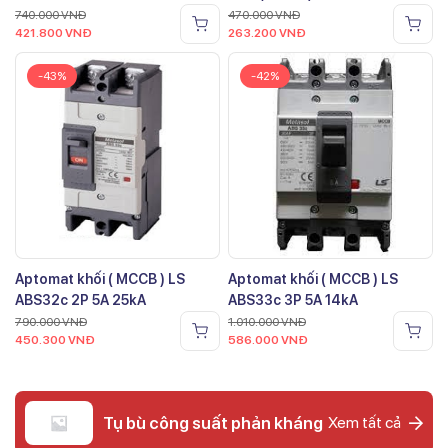
740.000
VNĐ
470.000
VNĐ
421.800
VNĐ
263.200
VNĐ
-43%
-42%
Aptomat khối ( MCCB ) LS
Aptomat khối ( MCCB ) LS
ABS32c 2P 5A 25kA
ABS33c 3P 5A 14kA
790.000
VNĐ
1.010.000
VNĐ
450.300
VNĐ
586.000
VNĐ
Tụ bù công suất phản kháng
Xem tất cả