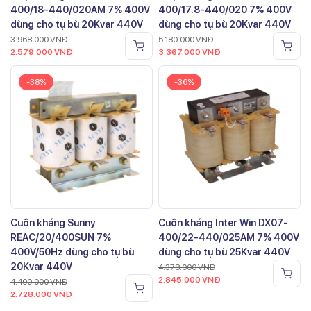
400/18-440/020AM 7% 400V
400/17.8-440/020 7% 400V
dùng cho tụ bù 20Kvar 440V
dùng cho tụ bù 20Kvar 440V
3.968.000
VNĐ
5.180.000
VNĐ
2.579.000
VNĐ
3.367.000
VNĐ
-38%
-36%
Cuộn kháng Sunny
Cuộn kháng Inter Win DX07-
REAC/20/400SUN 7%
400/22-440/025AM 7% 400V
400V/50Hz dùng cho tụ bù
dùng cho tụ bù 25Kvar 440V
20Kvar 440V
4.378.000
VNĐ
2.845.000
VNĐ
4.400.000
VNĐ
2.728.000
VNĐ