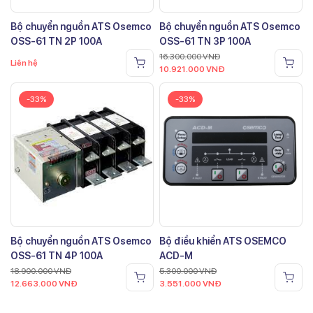
Bộ chuyển nguồn ATS Osemco
Bộ chuyển nguồn ATS Osemco
OSS-61 TN 2P 100A
OSS-61 TN 3P 100A
16.300.000
VNĐ
Liên hệ
10.921.000
VNĐ
-33%
-33%
Bộ chuyển nguồn ATS Osemco
Bộ điều khiển ATS OSEMCO
OSS-61 TN 4P 100A
ACD-M
18.900.000
VNĐ
5.300.000
VNĐ
12.663.000
VNĐ
3.551.000
VNĐ