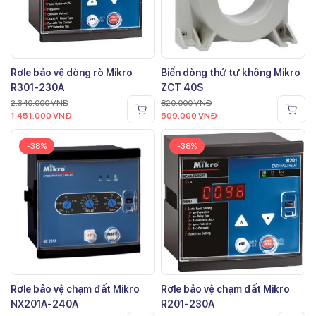
Rơle bảo vệ dòng rò Mikro
Biến dòng thứ tự không Mikro
R301-230A
ZCT 40S
2.340.000
VNĐ
820.000
VNĐ
1.451.000
VNĐ
509.000
VNĐ
-38%
-38%
Rơle bảo vệ chạm đất Mikro
Rơle bảo vệ chạm đất Mikro
NX201A-240A
R201-230A