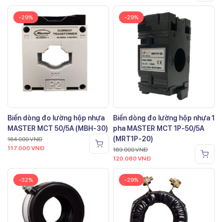
-29%
-29%
Biến dòng đo lường hộp nhựa
Biến dòng đo lường hộp nhựa 1
MASTER MCT 50/5A (MBH-30)
pha MASTER MCT 1P-50/5A
(MRT1P-20)
164.000
VNĐ
117.000
VNĐ
169.000
VNĐ
120.080
VNĐ
-32%
-29%