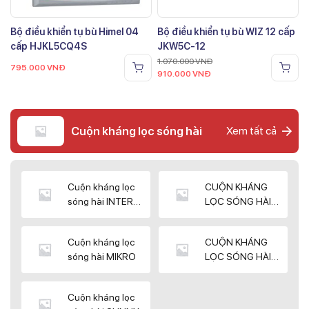
Bộ điều khiển tụ bù Himel 04
Bộ điều khiển tụ bù WIZ 12 cấp
cấp HJKL5CQ4S
JKW5C-12
1.070.000
VNĐ
795.000
VNĐ
910.000
VNĐ
Cuộn kháng lọc sóng hài
Xem tất cả
Cuộn kháng lọc
CUỘN KHÁNG
sóng hài INTER
LỌC SÓNG HÀI
WIN
ELEKTEK
Cuộn kháng lọc
CUỘN KHÁNG
sóng hài MIKRO
LỌC SÓNG HÀI
NUINTEK
Cuộn kháng lọc