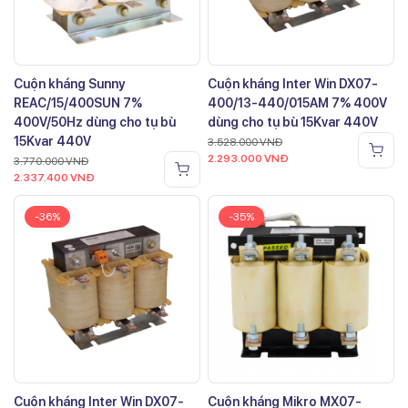
Cuộn kháng Sunny
Cuộn kháng Inter Win DX07-
REAC/15/400SUN 7%
400/13-440/015AM 7% 400V
400V/50Hz dùng cho tụ bù
dùng cho tụ bù 15Kvar 440V
15Kvar 440V
3.528.000
VNĐ
2.293.000
VNĐ
3.770.000
VNĐ
2.337.400
VNĐ
-36%
-35%
Cuộn kháng Inter Win DX07-
Cuộn kháng Mikro MX07-