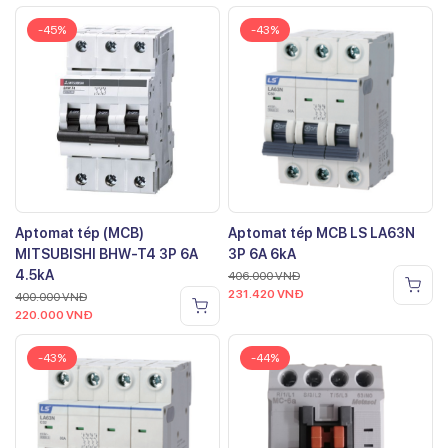
-45%
-43%
Aptomat tép (MCB)
Aptomat tép MCB LS LA63N
MITSUBISHI BHW-T4 3P 6A
3P 6A 6kA
4.5kA
406.000
VNĐ
231.420
VNĐ
400.000
VNĐ
220.000
VNĐ
-43%
-44%