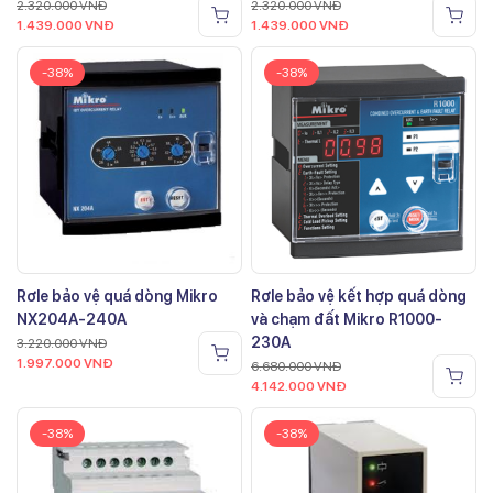
2.320.000
VNĐ
2.320.000
VNĐ
1.439.000
VNĐ
1.439.000
VNĐ
-38%
-38%
Rơle bảo vệ quá dòng Mikro
Rơle bảo vệ kết hợp quá dòng
NX204A-240A
và chạm đất Mikro R1000-
230A
3.220.000
VNĐ
1.997.000
VNĐ
6.680.000
VNĐ
4.142.000
VNĐ
-38%
-38%