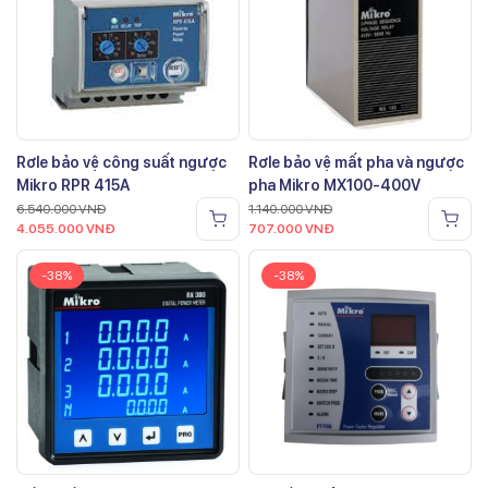
Rơle bảo vệ công suất ngược
Rơle bảo vệ mất pha và ngược
Mikro RPR 415A
pha Mikro MX100-400V
6.540.000
VNĐ
1.140.000
VNĐ
4.055.000
VNĐ
707.000
VNĐ
-38%
-38%