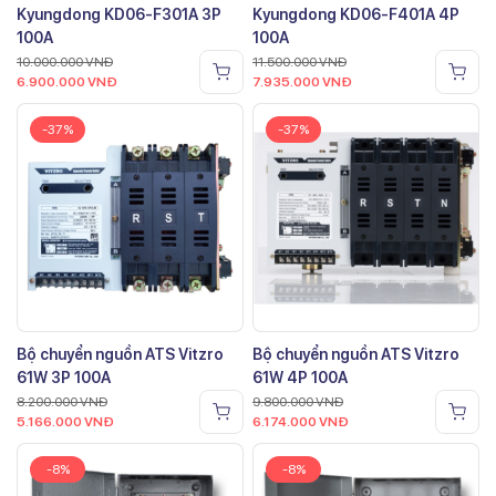
Kyungdong KD06-F301A 3P
Kyungdong KD06-F401A 4P
100A
100A
10.000.000
VNĐ
11.500.000
VNĐ
6.900.000
VNĐ
7.935.000
VNĐ
-37%
-37%
Bộ chuyển nguồn ATS Vitzro
Bộ chuyển nguồn ATS Vitzro
61W 3P 100A
61W 4P 100A
8.200.000
VNĐ
9.800.000
VNĐ
5.166.000
VNĐ
6.174.000
VNĐ
-8%
-8%