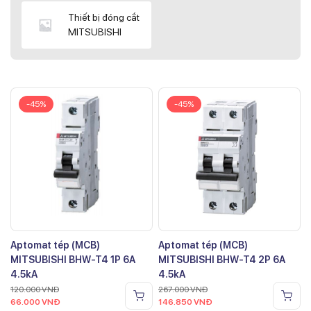
Thiết bị đóng cắt
MITSUBISHI
-45%
-45%
Aptomat tép (MCB)
Aptomat tép (MCB)
MITSUBISHI BHW-T4 1P 6A
MITSUBISHI BHW-T4 2P 6A
4.5kA
4.5kA
120.000
VNĐ
267.000
VNĐ
66.000
VNĐ
146.850
VNĐ