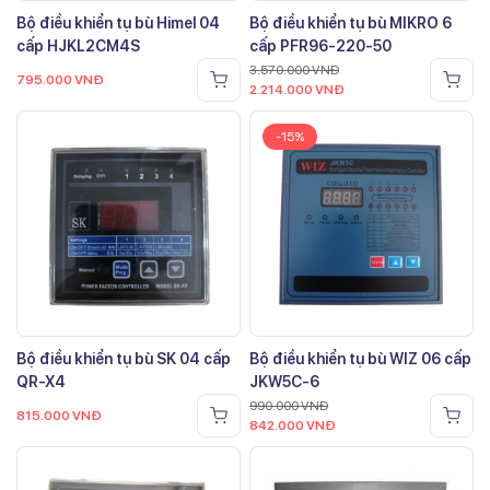
Bộ điều khiển tụ bù Himel 04
Bộ điều khiển tụ bù MIKRO 6
cấp HJKL2CM4S
cấp PFR96-220-50
3.570.000
VNĐ
795.000
VNĐ
2.214.000
VNĐ
-15%
Bộ điều khiển tụ bù SK 04 cấp
Bộ điều khiển tụ bù WIZ 06 cấp
QR-X4
JKW5C-6
990.000
VNĐ
815.000
VNĐ
842.000
VNĐ