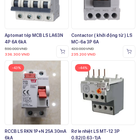
Aptomat tép MCB LS LA63N
Contactor ( khởi động từ ) LS
4P 6A 6kA
MC-6a 3P 6A
590.000
VNĐ
420.000
VNĐ
336.300
VNĐ
235.200
VNĐ
-43%
-44%
RCCB LS RKN 1P+N 25A 30mA
Rơ le nhiệt LS MT-12 3P
6kA
0.82(0.63-1)A