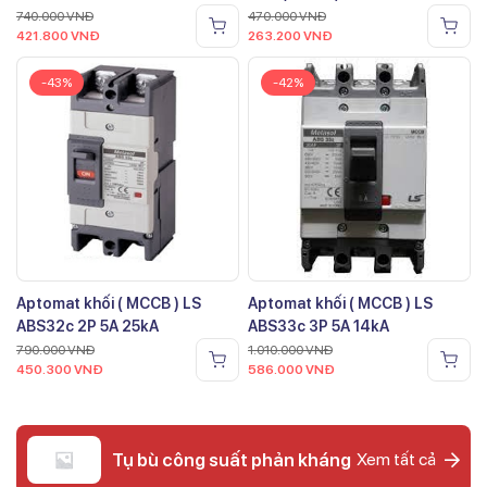
740.000
VNĐ
470.000
VNĐ
421.800
VNĐ
263.200
VNĐ
-43%
-42%
Aptomat khối ( MCCB ) LS
Aptomat khối ( MCCB ) LS
ABS32c 2P 5A 25kA
ABS33c 3P 5A 14kA
790.000
VNĐ
1.010.000
VNĐ
450.300
VNĐ
586.000
VNĐ
Tụ bù công suất phản kháng
Xem tất cả