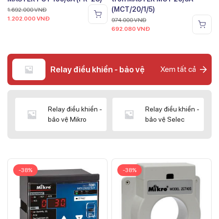
(MCT/20/1/5)
1.692.000
VNĐ
1.202.000
VNĐ
974.000
VNĐ
692.080
VNĐ
Relay điều khiển - bảo vệ
Xem tất cả
Relay điều khiển -
Relay điều khiển -
bảo vệ Mikro
bảo vệ Selec
-38%
-38%