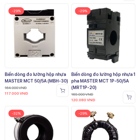
-29%
-29%
Biến dòng đo lường hộp nhựa
Biến dòng đo lường hộp nhựa 1
MASTER MCT 50/5A (MBH-30)
pha MASTER MCT 1P-50/5A
(MRT1P-20)
164.000
VNĐ
117.000
VNĐ
169.000
VNĐ
120.080
VNĐ
-32%
-29%