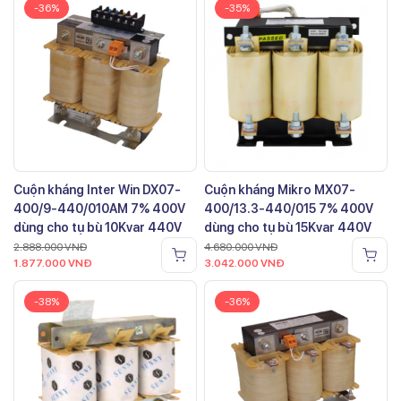
-36%
-35%
Cuộn kháng Inter Win DX07-
Cuộn kháng Mikro MX07-
400/9-440/010AM 7% 400V
400/13.3-440/015 7% 400V
dùng cho tụ bù 10Kvar 440V
dùng cho tụ bù 15Kvar 440V
2.888.000
VNĐ
4.680.000
VNĐ
1.877.000
VNĐ
3.042.000
VNĐ
-38%
-36%