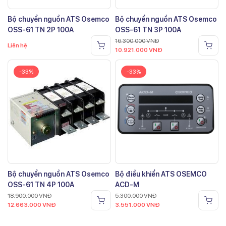
Bộ chuyển nguồn ATS Osemco
Bộ chuyển nguồn ATS Osemco
OSS-61 TN 2P 100A
OSS-61 TN 3P 100A
16.300.000
VNĐ
Liên hệ
10.921.000
VNĐ
-33%
-33%
Bộ chuyển nguồn ATS Osemco
Bộ điều khiển ATS OSEMCO
OSS-61 TN 4P 100A
ACD-M
18.900.000
VNĐ
5.300.000
VNĐ
12.663.000
VNĐ
3.551.000
VNĐ