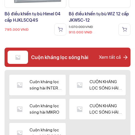
Bộ điều khiển tụ bù Himel 04
Bộ điều khiển tụ bù WIZ 12 cấp
cấp HJKL5CQ4S
JKW5C-12
1.070.000
VNĐ
795.000
VNĐ
910.000
VNĐ
Cuộn kháng lọc sóng hài
Xem tất cả
Cuộn kháng lọc
CUỘN KHÁNG
sóng hài INTER
LỌC SÓNG HÀI
WIN
ELEKTEK
Cuộn kháng lọc
CUỘN KHÁNG
sóng hài MIKRO
LỌC SÓNG HÀI
NUINTEK
Cuộn kháng lọc