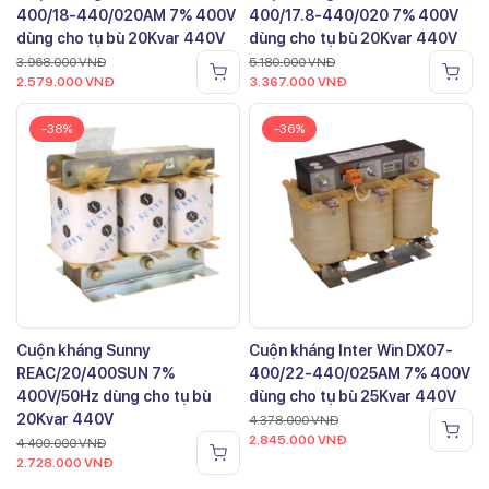
400/18-440/020AM 7% 400V
400/17.8-440/020 7% 400V
dùng cho tụ bù 20Kvar 440V
dùng cho tụ bù 20Kvar 440V
3.968.000
VNĐ
5.180.000
VNĐ
2.579.000
VNĐ
3.367.000
VNĐ
-38%
-36%
Cuộn kháng Sunny
Cuộn kháng Inter Win DX07-
REAC/20/400SUN 7%
400/22-440/025AM 7% 400V
400V/50Hz dùng cho tụ bù
dùng cho tụ bù 25Kvar 440V
20Kvar 440V
4.378.000
VNĐ
2.845.000
VNĐ
4.400.000
VNĐ
2.728.000
VNĐ