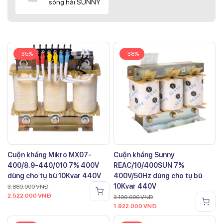
sóng hài SUNNY
-35%
-38%
Cuộn kháng Mikro MX07-
Cuộn kháng Sunny
400/8.9-440/010 7% 400V
REAC/10/400SUN 7%
dùng cho tụ bù 10Kvar 440V
400V/50Hz dùng cho tụ bù
10Kvar 440V
3.880.000
VNĐ
2.522.000
VNĐ
3.100.000
VNĐ
1.922.000
VNĐ