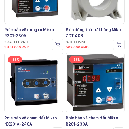
Rơle bảo vệ dòng rò Mikro
Biến dòng thứ tự không Mikro
R301-230A
ZCT 40S
2.340.000
VNĐ
820.000
VNĐ
1.451.000
VNĐ
509.000
VNĐ
-38%
-38%
Rơle bảo vệ chạm đất Mikro
Rơle bảo vệ chạm đất Mikro
NX201A-240A
R201-230A