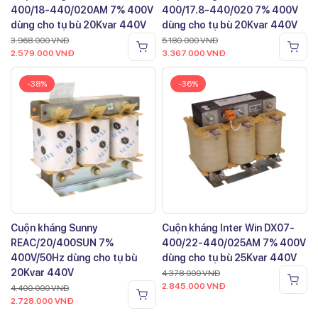
400/18-440/020AM 7% 400V
400/17.8-440/020 7% 400V
dùng cho tụ bù 20Kvar 440V
dùng cho tụ bù 20Kvar 440V
3.968.000
VNĐ
5.180.000
VNĐ
2.579.000
VNĐ
3.367.000
VNĐ
-38%
-36%
Cuộn kháng Sunny
Cuộn kháng Inter Win DX07-
REAC/20/400SUN 7%
400/22-440/025AM 7% 400V
400V/50Hz dùng cho tụ bù
dùng cho tụ bù 25Kvar 440V
20Kvar 440V
4.378.000
VNĐ
2.845.000
VNĐ
4.400.000
VNĐ
2.728.000
VNĐ