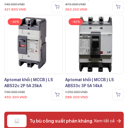
740.000
VNĐ
470.000
VNĐ
421.800
VNĐ
263.200
VNĐ
-43%
-42%
Aptomat khối ( MCCB ) LS
Aptomat khối ( MCCB ) LS
ABS32c 2P 5A 25kA
ABS33c 3P 5A 14kA
790.000
VNĐ
1.010.000
VNĐ
450.300
VNĐ
586.000
VNĐ
Tụ bù công suất phản kháng
Xem tất cả