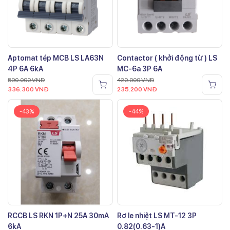
Aptomat tép MCB LS LA63N
Contactor ( khởi động từ ) LS
4P 6A 6kA
MC-6a 3P 6A
590.000
VNĐ
420.000
VNĐ
336.300
VNĐ
235.200
VNĐ
-43%
-44%
RCCB LS RKN 1P+N 25A 30mA
Rơ le nhiệt LS MT-12 3P
6kA
0.82(0.63-1)A