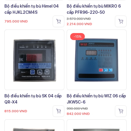
Bộ điều khiển tụ bù Himel 04
Bộ điều khiển tụ bù MIKRO 6
cấp HJKL2CM4S
cấp PFR96-220-50
3.570.000
VNĐ
795.000
VNĐ
2.214.000
VNĐ
-15%
Bộ điều khiển tụ bù SK 04 cấp
Bộ điều khiển tụ bù WIZ 06 cấp
QR-X4
JKW5C-6
990.000
VNĐ
815.000
VNĐ
842.000
VNĐ