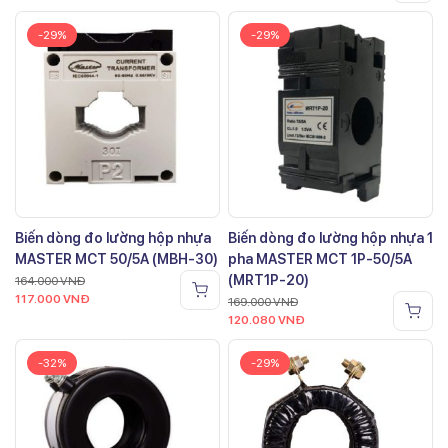
-29%
-29%
Biến dòng đo lường hộp nhựa
Biến dòng đo lường hộp nhựa 1
MASTER MCT 50/5A (MBH-30)
pha MASTER MCT 1P-50/5A
(MRT1P-20)
164.000
VNĐ
117.000
VNĐ
169.000
VNĐ
120.080
VNĐ
-32%
-29%