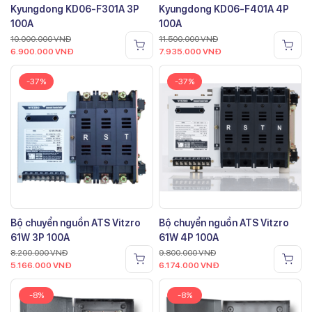
Kyungdong KD06-F301A 3P
Kyungdong KD06-F401A 4P
100A
100A
10.000.000
VNĐ
11.500.000
VNĐ
6.900.000
VNĐ
7.935.000
VNĐ
-37%
-37%
Bộ chuyển nguồn ATS Vitzro
Bộ chuyển nguồn ATS Vitzro
61W 3P 100A
61W 4P 100A
8.200.000
VNĐ
9.800.000
VNĐ
5.166.000
VNĐ
6.174.000
VNĐ
-8%
-8%