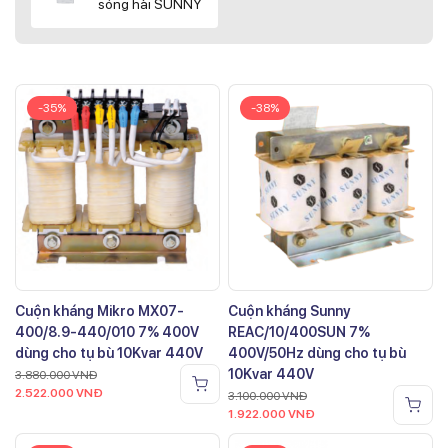
sóng hài SUNNY
-35%
-38%
Cuộn kháng Mikro MX07-
Cuộn kháng Sunny
400/8.9-440/010 7% 400V
REAC/10/400SUN 7%
dùng cho tụ bù 10Kvar 440V
400V/50Hz dùng cho tụ bù
10Kvar 440V
3.880.000
VNĐ
2.522.000
VNĐ
3.100.000
VNĐ
1.922.000
VNĐ