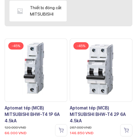
Thiết bị đóng cắt
MITSUBISHI
-45%
-45%
Aptomat tép (MCB)
Aptomat tép (MCB)
MITSUBISHI BHW-T4 1P 6A
MITSUBISHI BHW-T4 2P 6A
4.5kA
4.5kA
120.000
VNĐ
267.000
VNĐ
66.000
VNĐ
146.850
VNĐ