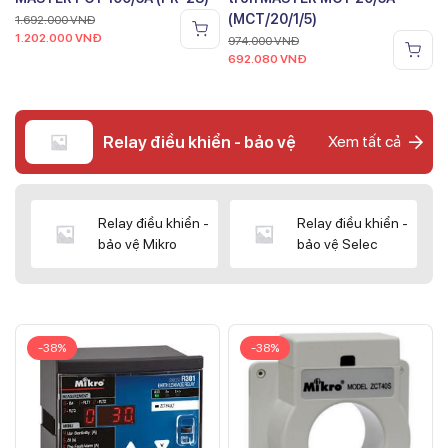
(MCT/20/1/5)
1.692.000
VNĐ
1.202.000
VNĐ
974.000
VNĐ
692.080
VNĐ
Relay điều khiển - bảo vệ
Xem tất cả
Relay điều khiển -
Relay điều khiển -
bảo vệ Mikro
bảo vệ Selec
-38%
-38%