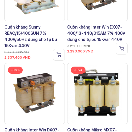
Cuộn kháng Sunny
Cuộn kháng Inter Win DX07-
REAC/15/400SUN 7%
400/13-440/015AM 7% 400V
400V/50Hz dùng cho tụ bù
dùng cho tụ bù 15Kvar 440V
15Kvar 440V
3.528.000
VNĐ
2.293.000
VNĐ
3.770.000
VNĐ
2.337.400
VNĐ
-36%
-35%
Cuộn kháng Inter Win DX07-
Cuộn kháng Mikro MX07-