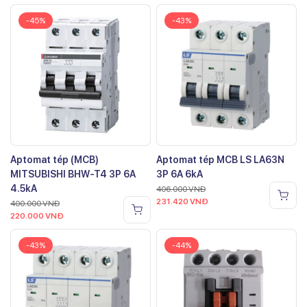
-45%
-43%
Aptomat tép (MCB)
Aptomat tép MCB LS LA63N
MITSUBISHI BHW-T4 3P 6A
3P 6A 6kA
4.5kA
406.000
VNĐ
231.420
VNĐ
400.000
VNĐ
220.000
VNĐ
-43%
-44%