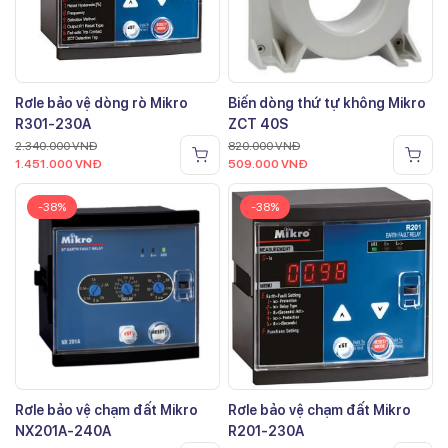
Rơle bảo vệ dòng rò Mikro
Biến dòng thứ tự không Mikro
R301-230A
ZCT 40S
2.340.000
VNĐ
820.000
VNĐ
1.451.000
VNĐ
509.000
VNĐ
-38%
-38%
Rơle bảo vệ chạm đất Mikro
Rơle bảo vệ chạm đất Mikro
NX201A-240A
R201-230A