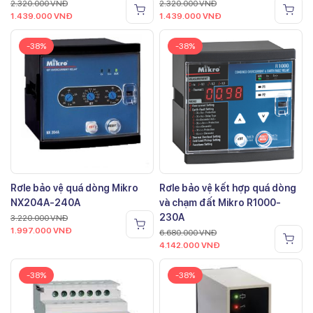
2.320.000
VNĐ
2.320.000
VNĐ
1.439.000
VNĐ
1.439.000
VNĐ
-38%
-38%
Rơle bảo vệ quá dòng Mikro
Rơle bảo vệ kết hợp quá dòng
NX204A-240A
và chạm đất Mikro R1000-
230A
3.220.000
VNĐ
1.997.000
VNĐ
6.680.000
VNĐ
4.142.000
VNĐ
-38%
-38%