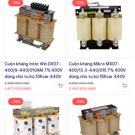
-36%
-35%
Cuộn kháng Inter Win DX07-
Cuộn kháng Mikro MX07-
400/9-440/010AM 7% 400V
400/13.3-440/015 7% 400V
dùng cho tụ bù 10Kvar 440V
dùng cho tụ bù 15Kvar 440V
2.888.000
VNĐ
4.680.000
VNĐ
1.877.000
VNĐ
3.042.000
VNĐ
-38%
-36%