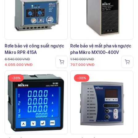
Rơle bảo vệ công suất ngược
Rơle bảo vệ mất pha và ngược
Mikro RPR 415A
pha Mikro MX100-400V
6.540.000
VNĐ
1.140.000
VNĐ
4.055.000
VNĐ
707.000
VNĐ
-38%
-38%