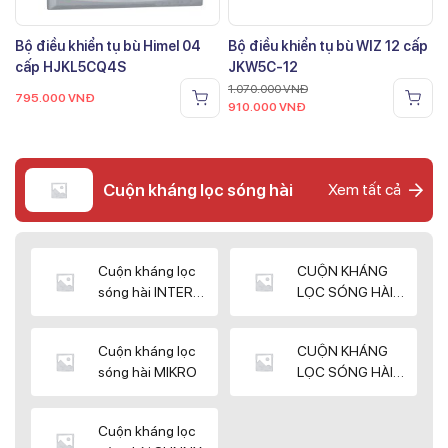
Bộ điều khiển tụ bù Himel 04
Bộ điều khiển tụ bù WIZ 12 cấp
cấp HJKL5CQ4S
JKW5C-12
1.070.000
VNĐ
795.000
VNĐ
910.000
VNĐ
Cuộn kháng lọc sóng hài
Xem tất cả
Cuộn kháng lọc
CUỘN KHÁNG
sóng hài INTER
LỌC SÓNG HÀI
WIN
ELEKTEK
Cuộn kháng lọc
CUỘN KHÁNG
sóng hài MIKRO
LỌC SÓNG HÀI
NUINTEK
Cuộn kháng lọc