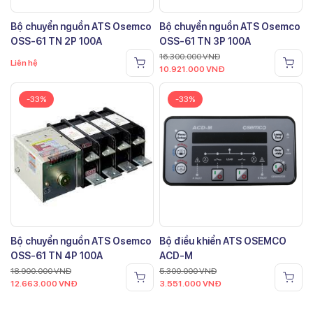
Bộ chuyển nguồn ATS Osemco
Bộ chuyển nguồn ATS Osemco
OSS-61 TN 2P 100A
OSS-61 TN 3P 100A
16.300.000
VNĐ
Liên hệ
10.921.000
VNĐ
-33%
-33%
Bộ chuyển nguồn ATS Osemco
Bộ điều khiển ATS OSEMCO
OSS-61 TN 4P 100A
ACD-M
18.900.000
VNĐ
5.300.000
VNĐ
12.663.000
VNĐ
3.551.000
VNĐ