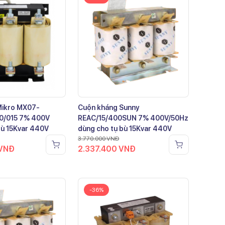
Mikro MX07-
Cuộn kháng Sunny
0/015 7% 400V
REAC/15/400SUN 7% 400V/50Hz
bù 15Kvar 440V
dùng cho tụ bù 15Kvar 440V
3.770.000
VNĐ
VNĐ
2.337.400
VNĐ
-36%