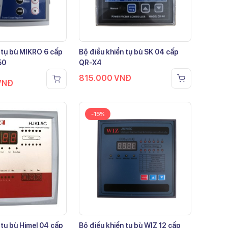
 tụ bù MIKRO 6 cấp
Bộ điều khiển tụ bù SK 04 cấp
50
QR-X4
815.000
VNĐ
VNĐ
-15%
 tụ bù Himel 04 cấp
Bộ điều khiển tụ bù WIZ 12 cấp