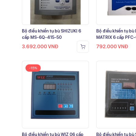
Bộ điều khiển tụ bù SHIZUKI 6
Bộ điều khiển tụ b
cấp MS-6Q-415-50
MATRIX 6 cấp PFC
3.692.000
VNĐ
792.000
VNĐ
-15%
Bộ điều khiển tụ bù WIZ 06 cấp
Bộ điều khiển tụ bù