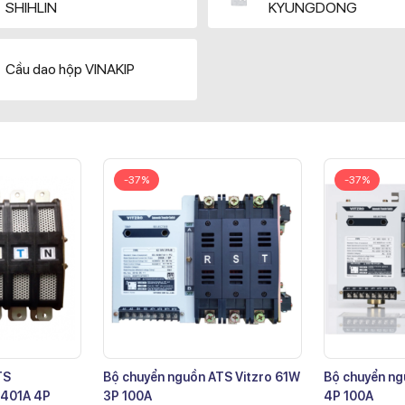
SHIHLIN
KYUNGDONG
Cầu dao hộp VINAKIP
-37%
-37%
TS
Bộ chuyển nguồn ATS Vitzro 61W
Bộ chuyển ng
401A 4P
3P 100A
4P 100A