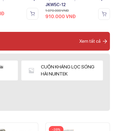
JKW5C-12
1.070.000
VNĐ
NĐ
910.000
VNĐ
Xem tất cả
ài
CUỘN KHÁNG LỌC SÓNG
HÀI NUINTEK
-38%