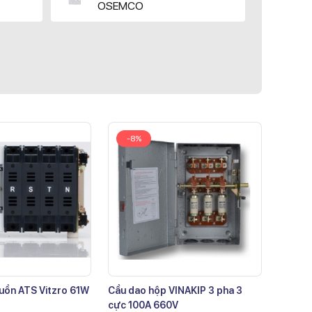
OSEMCO
-8%
uồn ATS Vitzro 61W
Cầu dao hộp VINAKIP 3 pha 3
cực 100A 660V