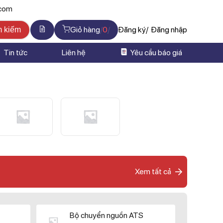
.com
Giỏ hàng
0
Đăng ký
Đăng nhập
m kiếm
Tin tức
Liên hệ
Yêu cầu báo giá
Xem tất cả
Bộ chuyển nguồn ATS