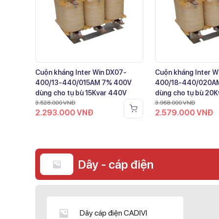
Cuộn kháng Inter Win DX07-
Cuộn kháng Inter W
400/13-440/015AM 7% 400V
400/18-440/020A
dùng cho tụ bù 15Kvar 440V
dùng cho tụ bù 20
3.528.000
VNĐ
3.968.000
VNĐ
2.293.000
VNĐ
2.579.000
VNĐ
Dây - cáp điện
Dây cáp điện CADIVI