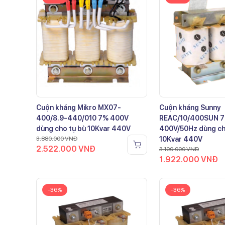
Cuộn kháng Mikro MX07-
Cuộn kháng Sunny
400/8.9-440/010 7% 400V
REAC/10/400SUN 
dùng cho tụ bù 10Kvar 440V
400V/50Hz dùng ch
3.880.000
VNĐ
10Kvar 440V
2.522.000
VNĐ
3.100.000
VNĐ
1.922.000
VNĐ
-36%
-36%