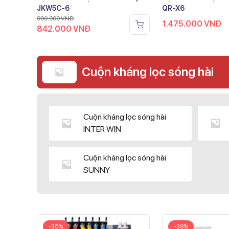
JKW5C-6
QR-X6
990.000
VNĐ
1.475.000
VNĐ
842.000
VNĐ
Cuộn kháng lọc sóng hài
Cuộn kháng lọc sóng hài
INTER WIN
Cuộn kháng lọc sóng hài
SUNNY
-35%
-38%