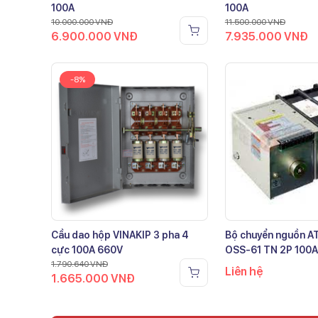
100A
100A
10.000.000
VNĐ
11.500.000
VNĐ
6.900.000
VNĐ
7.935.000
VNĐ
-8%
Cầu dao hộp VINAKIP 3 pha 4
Bộ chuyển nguồn 
cực 100A 660V
OSS-61 TN 2P 100A
1.790.640
VNĐ
Liên hệ
1.665.000
VNĐ