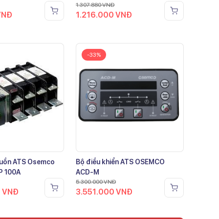
1.307.880
VNĐ
VNĐ
1.216.000
VNĐ
-33%
guồn ATS Osemco
Bộ điều khiển ATS OSEMCO
P 100A
ACD-M
5.300.000
VNĐ
0
VNĐ
3.551.000
VNĐ