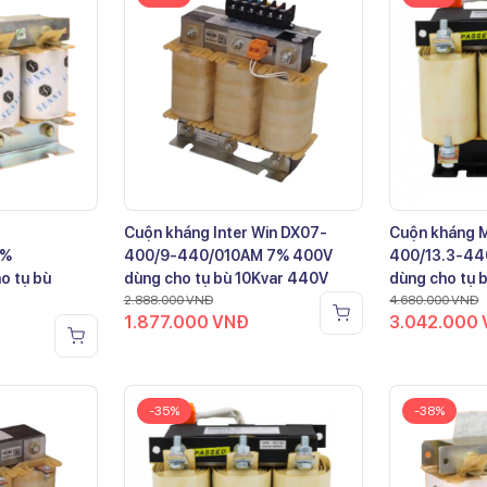
Cuộn kháng Inter Win DX07-
Cuộn kháng 
7%
400/9-440/010AM 7% 400V
400/13.3-44
o tụ bù
dùng cho tụ bù 10Kvar 440V
dùng cho tụ 
2.888.000
VNĐ
4.680.000
VNĐ
1.877.000
VNĐ
3.042.000
-35%
-38%