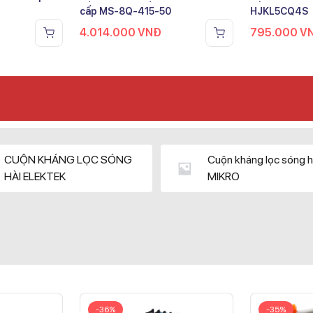
cấp MS-8Q-415-50
HJKL5CQ4S
4.014.000
VNĐ
795.000
V
CUỘN KHÁNG LỌC SÓNG
Cuộn kháng lọc sóng h
HÀI ELEKTEK
MIKRO
-36%
-35%