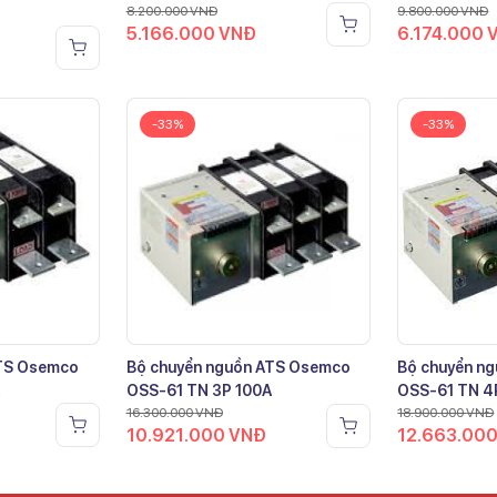
8.200.000
VNĐ
9.800.000
VNĐ
5.166.000
VNĐ
6.174.000
-33%
-33%
ATS Osemco
Bộ chuyển nguồn ATS Osemco
Bộ chuyển n
OSS-61 TN 3P 100A
OSS-61 TN 4
16.300.000
VNĐ
18.900.000
VNĐ
10.921.000
VNĐ
12.663.00