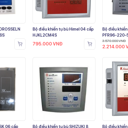
ù DROSSELN
Bộ điều khiển tụ bù Himel 04 cấp
Bộ điều khiển
-6S
HJKL2CM4S
PFR96-220-
3.570.000
VNĐ
795.000
VNĐ
2.214.000
 SK 06 cấp
Bộ điều khiển tụ bù SHIZUKI 8
Bộ điều khiển