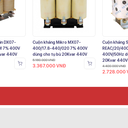
in DX07-
Cuộn kháng Mikro MX07-
Cuộn kháng 
M 7% 400V
400/17.8-440/020 7% 400V
REAC/20/40
Kvar 440V
dùng cho tụ bù 20Kvar 440V
400V/50Hz dù
5.180.000
VNĐ
20Kvar 440V
3.367.000
VNĐ
4.400.000
VNĐ
2.728.000