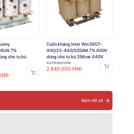
Sunny
Cuộn kháng Inter Win DX07-
0SUN 7%
400/22-440/025AM 7% 400V
ng cho tụ bù
dùng cho tụ bù 25Kvar 440V
4.378.000
VNĐ
2.845.000
VNĐ
VNĐ
Xem tất cả