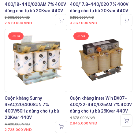
400/18-440/020AM 7% 400V
400/17.8-440/020 7% 400V
dùng cho tụ bù 20Kvar 440V
dùng cho tụ bù 20Kvar 440V
3.968.000
VNĐ
5.180.000
VNĐ
2.579.000
VNĐ
3.367.000
VNĐ
-38%
-36%
Cuộn kháng Sunny
Cuộn kháng Inter Win DX07-
REAC/20/400SUN 7%
400/22-440/025AM 7% 400V
400V/50Hz dùng cho tụ bù
dùng cho tụ bù 25Kvar 440V
20Kvar 440V
4.378.000
VNĐ
2.845.000
VNĐ
4.400.000
VNĐ
2.728.000
VNĐ