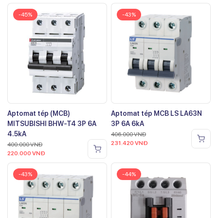
-45%
-43%
Aptomat tép (MCB)
Aptomat tép MCB LS LA63N
MITSUBISHI BHW-T4 3P 6A
3P 6A 6kA
4.5kA
406.000
VNĐ
231.420
VNĐ
400.000
VNĐ
220.000
VNĐ
-43%
-44%