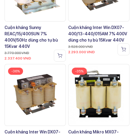
Cuộn kháng Sunny
Cuộn kháng Inter Win DX07-
REAC/15/400SUN 7%
400/13-440/015AM 7% 400V
400V/50Hz dùng cho tụ bù
dùng cho tụ bù 15Kvar 440V
15Kvar 440V
3.528.000
VNĐ
2.293.000
VNĐ
3.770.000
VNĐ
2.337.400
VNĐ
-36%
-35%
Cuộn kháng Inter Win DX07-
Cuộn kháng Mikro MX07-