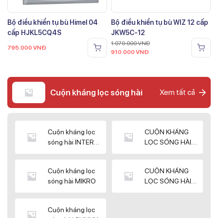
Bộ điều khiển tụ bù Himel 04
Bộ điều khiển tụ bù WIZ 12 cấp
cấp HJKL5CQ4S
JKW5C-12
1.070.000
VNĐ
795.000
VNĐ
910.000
VNĐ
Cuộn kháng lọc sóng hài
Xem tất cả
Cuộn kháng lọc
CUỘN KHÁNG
sóng hài INTER
LỌC SÓNG HÀI
WIN
ELEKTEK
Cuộn kháng lọc
CUỘN KHÁNG
sóng hài MIKRO
LỌC SÓNG HÀI
NUINTEK
Cuộn kháng lọc