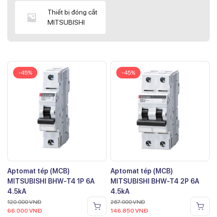
Thiết bị đóng cắt
MITSUBISHI
-45%
-45%
Aptomat tép (MCB)
Aptomat tép (MCB)
MITSUBISHI BHW-T4 1P 6A
MITSUBISHI BHW-T4 2P 6A
4.5kA
4.5kA
120.000
VNĐ
267.000
VNĐ
66.000
VNĐ
146.850
VNĐ