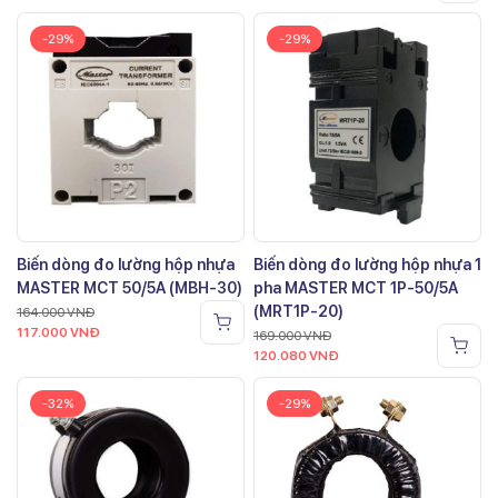
-29%
-29%
Biến dòng đo lường hộp nhựa
Biến dòng đo lường hộp nhựa 1
MASTER MCT 50/5A (MBH-30)
pha MASTER MCT 1P-50/5A
(MRT1P-20)
164.000
VNĐ
117.000
VNĐ
169.000
VNĐ
120.080
VNĐ
-32%
-29%