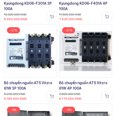
Kyungdong KD06-F301A 3P
Kyungdong KD06-F401A 4P
100A
100A
10.000.000
VNĐ
11.500.000
VNĐ
6.900.000
VNĐ
7.935.000
VNĐ
-37%
-37%
Bộ chuyển nguồn ATS Vitzro
Bộ chuyển nguồn ATS Vitzro
61W 3P 100A
61W 4P 100A
8.200.000
VNĐ
9.800.000
VNĐ
5.166.000
VNĐ
6.174.000
VNĐ
-8%
-8%