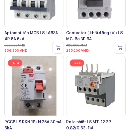
Aptomat tép MCB LS LA63N
Contactor ( khởi động từ ) LS
4P 6A 6kA
MC-6a 3P 6A
590.000
VNĐ
420.000
VNĐ
336.300
VNĐ
235.200
VNĐ
-43%
-44%
RCCB LS RKN 1P+N 25A 30mA
Rơ le nhiệt LS MT-12 3P
6kA
0.82(0.63-1)A