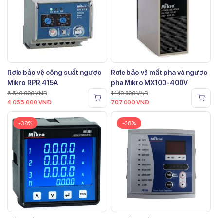
Rơle bảo vệ công suất ngược
Rơle bảo vệ mất pha và ngược
Mikro RPR 415A
pha Mikro MX100-400V
6.540.000
VNĐ
1.140.000
VNĐ
4.055.000
VNĐ
707.000
VNĐ
-38%
-38%