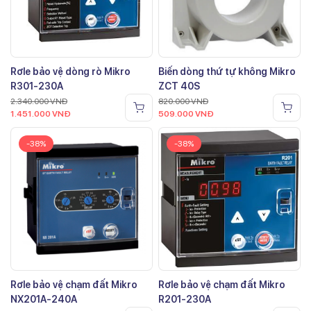
Rơle bảo vệ dòng rò Mikro
Biến dòng thứ tự không Mikro
R301-230A
ZCT 40S
2.340.000
VNĐ
820.000
VNĐ
1.451.000
VNĐ
509.000
VNĐ
-38%
-38%
Rơle bảo vệ chạm đất Mikro
Rơle bảo vệ chạm đất Mikro
NX201A-240A
R201-230A