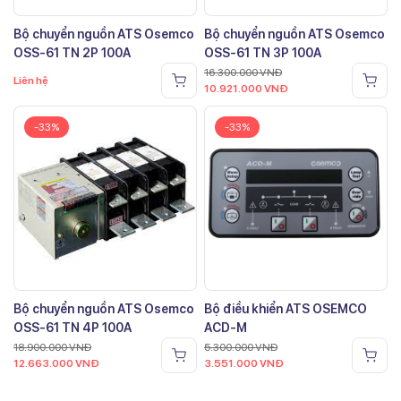
Bộ chuyển nguồn ATS Osemco
Bộ chuyển nguồn ATS Osemco
OSS-61 TN 2P 100A
OSS-61 TN 3P 100A
16.300.000
VNĐ
Liên hệ
10.921.000
VNĐ
-33%
-33%
Bộ chuyển nguồn ATS Osemco
Bộ điều khiển ATS OSEMCO
OSS-61 TN 4P 100A
ACD-M
18.900.000
VNĐ
5.300.000
VNĐ
12.663.000
VNĐ
3.551.000
VNĐ