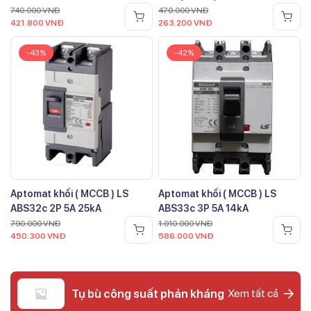
740.000
VNĐ
470.000
VNĐ
421.800
VNĐ
263.200
VNĐ
-43%
-42%
Aptomat khối ( MCCB ) LS
Aptomat khối ( MCCB ) LS
ABS32c 2P 5A 25kA
ABS33c 3P 5A 14kA
790.000
VNĐ
1.010.000
VNĐ
450.300
VNĐ
586.000
VNĐ
Tụ bù công suất phản kháng
Xem tất cả