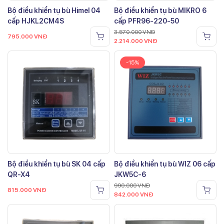
Bộ điều khiển tụ bù Himel 04
Bộ điều khiển tụ bù MIKRO 6
cấp HJKL2CM4S
cấp PFR96-220-50
3.570.000
VNĐ
795.000
VNĐ
2.214.000
VNĐ
-15%
Bộ điều khiển tụ bù SK 04 cấp
Bộ điều khiển tụ bù WIZ 06 cấp
QR-X4
JKW5C-6
990.000
VNĐ
815.000
VNĐ
842.000
VNĐ