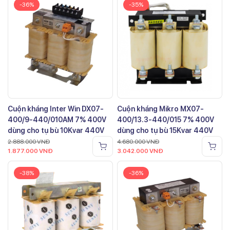
-36%
-35%
Cuộn kháng Inter Win DX07-
Cuộn kháng Mikro MX07-
400/9-440/010AM 7% 400V
400/13.3-440/015 7% 400V
dùng cho tụ bù 10Kvar 440V
dùng cho tụ bù 15Kvar 440V
2.888.000
VNĐ
4.680.000
VNĐ
1.877.000
VNĐ
3.042.000
VNĐ
-38%
-36%