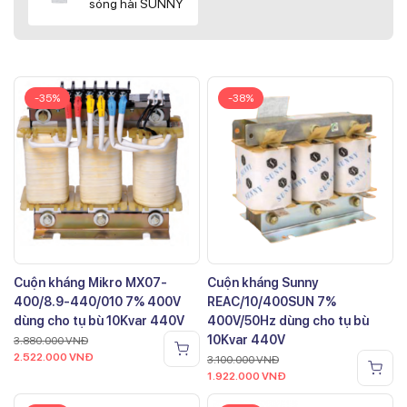
sóng hài SUNNY
-35%
-38%
Cuộn kháng Mikro MX07-
Cuộn kháng Sunny
400/8.9-440/010 7% 400V
REAC/10/400SUN 7%
dùng cho tụ bù 10Kvar 440V
400V/50Hz dùng cho tụ bù
10Kvar 440V
3.880.000
VNĐ
2.522.000
VNĐ
3.100.000
VNĐ
1.922.000
VNĐ