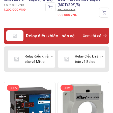
(MCT/20/1/5)
1.692.000
VNĐ
1.202.000
VNĐ
974.000
VNĐ
692.080
VNĐ
Relay điều khiển - bảo vệ
Xem tất cả
Relay điều khiển -
Relay điều khiển -
bảo vệ Mikro
bảo vệ Selec
-38%
-38%