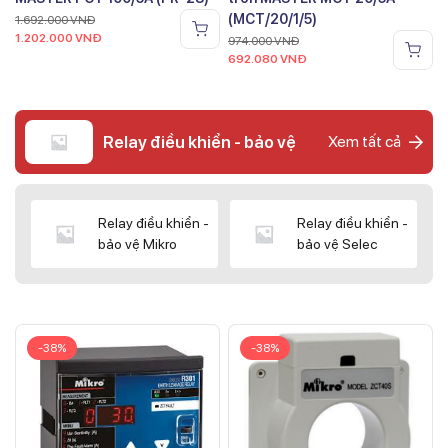
(MCT/20/1/5)
1.692.000
VNĐ
1.202.000
VNĐ
974.000
VNĐ
692.080
VNĐ
Relay điều khiển - bảo vệ
Xem tất cả
Relay điều khiển -
Relay điều khiển -
bảo vệ Mikro
bảo vệ Selec
-38%
-38%