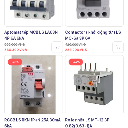
Aptomat tép MCB LS LA63N
Contactor ( khởi động từ ) LS
4P 6A 6kA
MC-6a 3P 6A
590.000
VNĐ
420.000
VNĐ
336.300
VNĐ
235.200
VNĐ
-43%
-44%
RCCB LS RKN 1P+N 25A 30mA
Rơ le nhiệt LS MT-12 3P
6kA
0.82(0.63-1)A