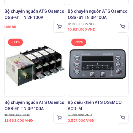
Bộ chuyển nguồn ATS Osemco
Bộ chuyển nguồn ATS Osemco
OSS-61 TN 2P 100A
OSS-61 TN 3P 100A
16.300.000
VNĐ
Liên hệ
10.921.000
VNĐ
-33%
-33%
Bộ chuyển nguồn ATS Osemco
Bộ điều khiển ATS OSEMCO
OSS-61 TN 4P 100A
ACD-M
18.900.000
VNĐ
5.300.000
VNĐ
12.663.000
VNĐ
3.551.000
VNĐ