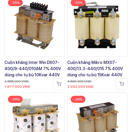
-36%
-35%
Cuộn kháng Inter Win DX07-
Cuộn kháng Mikro MX07-
400/9-440/010AM 7% 400V
400/13.3-440/015 7% 400V
dùng cho tụ bù 10Kvar 440V
dùng cho tụ bù 15Kvar 440V
2.888.000
VNĐ
4.680.000
VNĐ
1.877.000
VNĐ
3.042.000
VNĐ
-38%
-36%