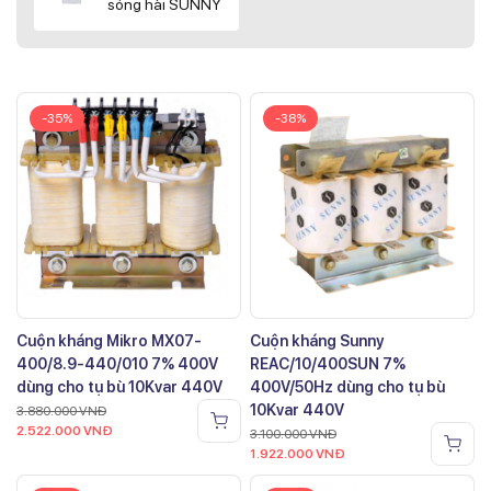
sóng hài SUNNY
-35%
-38%
Cuộn kháng Mikro MX07-
Cuộn kháng Sunny
400/8.9-440/010 7% 400V
REAC/10/400SUN 7%
dùng cho tụ bù 10Kvar 440V
400V/50Hz dùng cho tụ bù
10Kvar 440V
3.880.000
VNĐ
2.522.000
VNĐ
3.100.000
VNĐ
1.922.000
VNĐ