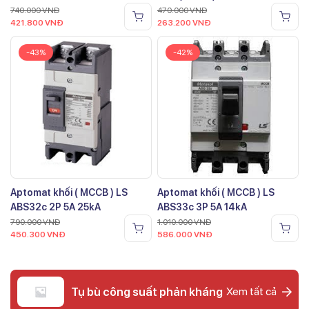
740.000
VNĐ
470.000
VNĐ
421.800
VNĐ
263.200
VNĐ
-43%
-42%
Aptomat khối ( MCCB ) LS
Aptomat khối ( MCCB ) LS
ABS32c 2P 5A 25kA
ABS33c 3P 5A 14kA
790.000
VNĐ
1.010.000
VNĐ
450.300
VNĐ
586.000
VNĐ
Tụ bù công suất phản kháng
Xem tất cả