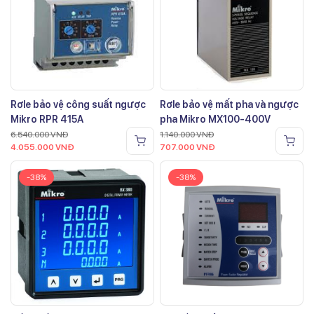
Rơle bảo vệ công suất ngược
Rơle bảo vệ mất pha và ngược
Mikro RPR 415A
pha Mikro MX100-400V
6.540.000
VNĐ
1.140.000
VNĐ
4.055.000
VNĐ
707.000
VNĐ
-38%
-38%