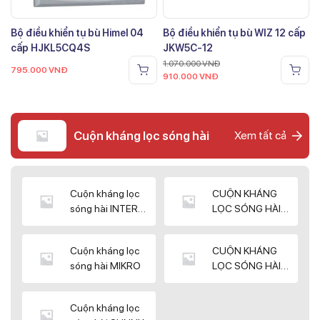
Bộ điều khiển tụ bù Himel 04
Bộ điều khiển tụ bù WIZ 12 cấp
cấp HJKL5CQ4S
JKW5C-12
1.070.000
VNĐ
795.000
VNĐ
910.000
VNĐ
Cuộn kháng lọc sóng hài
Xem tất cả
Cuộn kháng lọc
CUỘN KHÁNG
sóng hài INTER
LỌC SÓNG HÀI
WIN
ELEKTEK
Cuộn kháng lọc
CUỘN KHÁNG
sóng hài MIKRO
LỌC SÓNG HÀI
NUINTEK
Cuộn kháng lọc