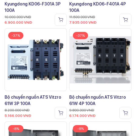
Kyungdong KD06-F301A 3P
Kyungdong KD06-F401A 4P
100A
100A
10.000.000
VNĐ
11.500.000
VNĐ
6.900.000
VNĐ
7.935.000
VNĐ
-37%
-37%
Bộ chuyển nguồn ATS Vitzro
Bộ chuyển nguồn ATS Vitzro
61W 3P 100A
61W 4P 100A
8.200.000
VNĐ
9.800.000
VNĐ
5.166.000
VNĐ
6.174.000
VNĐ
-8%
-8%