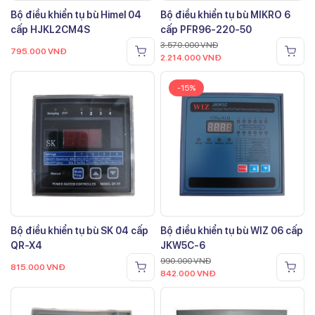
Bộ điều khiển tụ bù Himel 04
Bộ điều khiển tụ bù MIKRO 6
cấp HJKL2CM4S
cấp PFR96-220-50
3.570.000
VNĐ
795.000
VNĐ
2.214.000
VNĐ
-15%
Bộ điều khiển tụ bù SK 04 cấp
Bộ điều khiển tụ bù WIZ 06 cấp
QR-X4
JKW5C-6
990.000
VNĐ
815.000
VNĐ
842.000
VNĐ