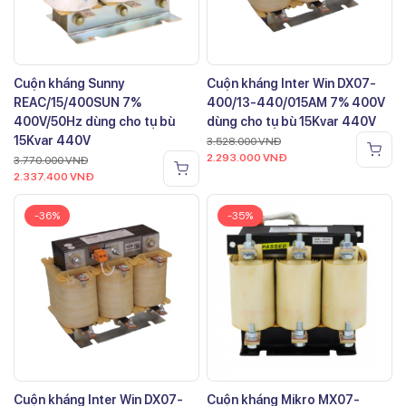
Cuộn kháng Sunny
Cuộn kháng Inter Win DX07-
REAC/15/400SUN 7%
400/13-440/015AM 7% 400V
400V/50Hz dùng cho tụ bù
dùng cho tụ bù 15Kvar 440V
15Kvar 440V
3.528.000
VNĐ
2.293.000
VNĐ
3.770.000
VNĐ
2.337.400
VNĐ
-36%
-35%
Cuộn kháng Inter Win DX07-
Cuộn kháng Mikro MX07-