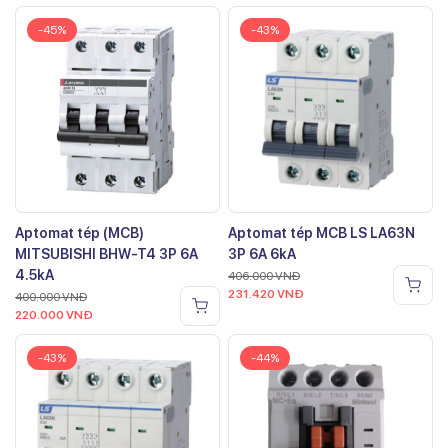
-45%
-43%
Aptomat tép (MCB)
Aptomat tép MCB LS LA63N
MITSUBISHI BHW-T4 3P 6A
3P 6A 6kA
4.5kA
406.000
VNĐ
231.420
VNĐ
400.000
VNĐ
220.000
VNĐ
-43%
-44%