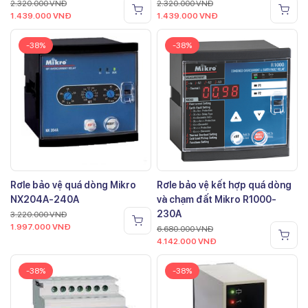
2.320.000
VNĐ
2.320.000
VNĐ
1.439.000
VNĐ
1.439.000
VNĐ
-38%
-38%
Rơle bảo vệ quá dòng Mikro
Rơle bảo vệ kết hợp quá dòng
NX204A-240A
và chạm đất Mikro R1000-
230A
3.220.000
VNĐ
1.997.000
VNĐ
6.680.000
VNĐ
4.142.000
VNĐ
-38%
-38%