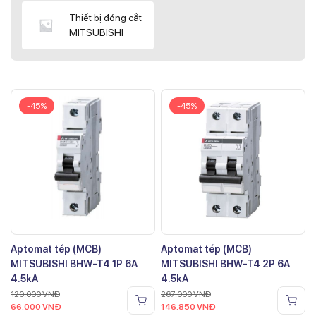
Thiết bị đóng cắt
MITSUBISHI
-45%
-45%
Aptomat tép (MCB)
Aptomat tép (MCB)
MITSUBISHI BHW-T4 1P 6A
MITSUBISHI BHW-T4 2P 6A
4.5kA
4.5kA
120.000
VNĐ
267.000
VNĐ
66.000
VNĐ
146.850
VNĐ