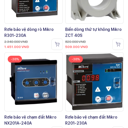
Rơle bảo vệ dòng rò Mikro
Biến dòng thứ tự không Mikro
R301-230A
ZCT 40S
2.340.000
VNĐ
820.000
VNĐ
1.451.000
VNĐ
509.000
VNĐ
-38%
-38%
Rơle bảo vệ chạm đất Mikro
Rơle bảo vệ chạm đất Mikro
NX201A-240A
R201-230A