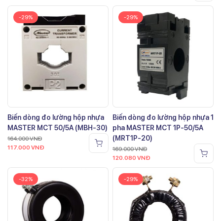
-29%
-29%
Biến dòng đo lường hộp nhựa
Biến dòng đo lường hộp nhựa 1
MASTER MCT 50/5A (MBH-30)
pha MASTER MCT 1P-50/5A
(MRT1P-20)
164.000
VNĐ
117.000
VNĐ
169.000
VNĐ
120.080
VNĐ
-32%
-29%