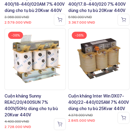
400/18-440/020AM 7% 400V
400/17.8-440/020 7% 400V
dùng cho tụ bù 20Kvar 440V
dùng cho tụ bù 20Kvar 440V
3.968.000
VNĐ
5.180.000
VNĐ
2.579.000
VNĐ
3.367.000
VNĐ
-38%
-36%
Cuộn kháng Sunny
Cuộn kháng Inter Win DX07-
REAC/20/400SUN 7%
400/22-440/025AM 7% 400V
400V/50Hz dùng cho tụ bù
dùng cho tụ bù 25Kvar 440V
20Kvar 440V
4.378.000
VNĐ
2.845.000
VNĐ
4.400.000
VNĐ
2.728.000
VNĐ